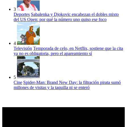
3
Deportes
Sabalenka y Djokovic encabezan el dobles mixto
del US Open: por qué la número uno quiso ese foco
4
Televisión
Temporada de celo, en Netflix, sostiene que la cita
ya no es obligatoria, pero el apareamiento sí
5
Cine
Spider-Man: Brand New Day: la filtración pirata sumó
millones de visitas y la taquilla ni se enteró