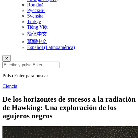
Română
Русский
Svenska
Türkçe
Tiếng Việt
简体中文
繁體中文
Español (Latinoamérica)
✕
Pulsa Enter para buscar
Ciencia
De los horizontes de sucesos a la radiación
de Hawking: Una exploración de los
agujeros negros