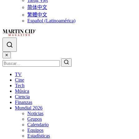
Tiếng Việt
简体中文
繁體中文
Español (Latinoamérica)
✕
TV
Cine
Tech
Música
Ciencia
Finanzas
Mundial 2026
Noticias
Grupos
Calendario
Equipos
Estadísticas