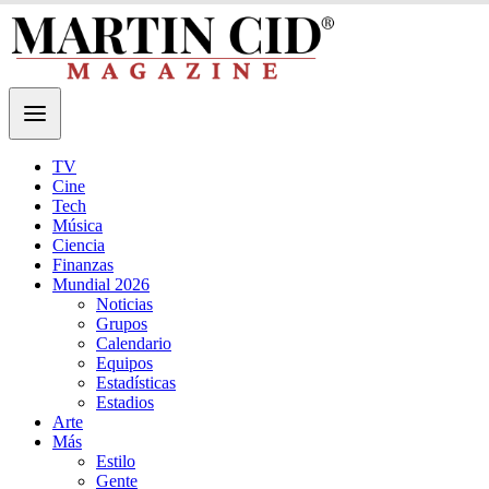
TV
Cine
Tech
Música
Ciencia
Finanzas
Mundial 2026
Noticias
Grupos
Calendario
Equipos
Estadísticas
Estadios
Arte
Más
Estilo
Gente