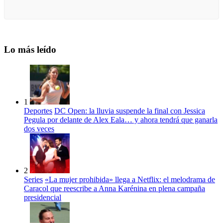
Lo más leído
1
Deportes
DC Open: la lluvia suspende la final con Jessica
Pegula por delante de Alex Eala… y ahora tendrá que ganarla
dos veces
2
Series
«La mujer prohibida» llega a Netflix: el melodrama de
Caracol que reescribe a Anna Karénina en plena campaña
presidencial