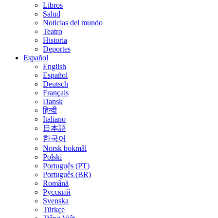
Libros
Salud
Noticias del mundo
Teatro
Historia
Deportes
Español
English
Español
Deutsch
Français
Dansk
हिन्दी
Italiano
日本語
한국어
Norsk bokmål
Polski
Português (PT)
Português (BR)
Română
Русский
Svenska
Türkçe