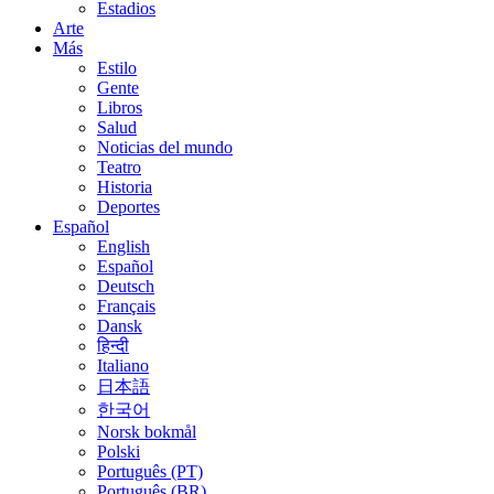
Estadios
Arte
Más
Estilo
Gente
Libros
Salud
Noticias del mundo
Teatro
Historia
Deportes
Español
English
Español
Deutsch
Français
Dansk
हिन्दी
Italiano
日本語
한국어
Norsk bokmål
Polski
Português (PT)
Português (BR)