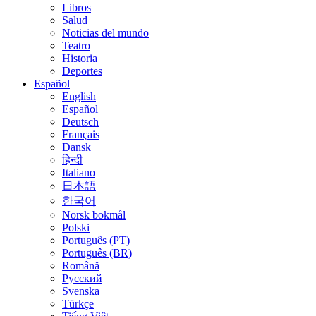
Libros
Salud
Noticias del mundo
Teatro
Historia
Deportes
Español
English
Español
Deutsch
Français
Dansk
हिन्दी
Italiano
日本語
한국어
Norsk bokmål
Polski
Português (PT)
Português (BR)
Română
Русский
Svenska
Türkçe