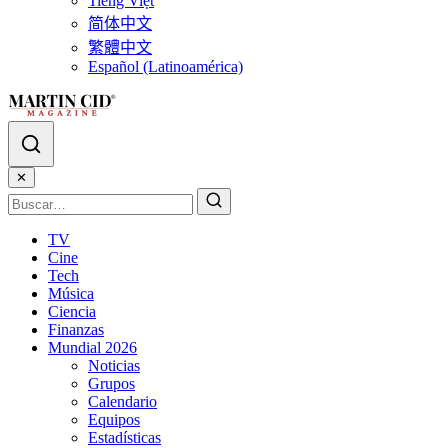
Tiếng Việt
简体中文
繁體中文
Español (Latinoamérica)
✕
TV
Cine
Tech
Música
Ciencia
Finanzas
Mundial 2026
Noticias
Grupos
Calendario
Equipos
Estadísticas