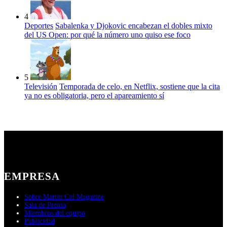
4
Deportes
Sabalenka y Djokovic encabezan el dobles mixto
del US Open: por qué la número uno quiso ese foco
5
Televisión
Temporada de celo, en Netflix, sostiene que la cita
ya no es obligatoria, pero el apareamiento sí
EMPRESA
Sobre Martin Cid Magazine
Sala de Prensa
Miembros del equipo
Publicidad