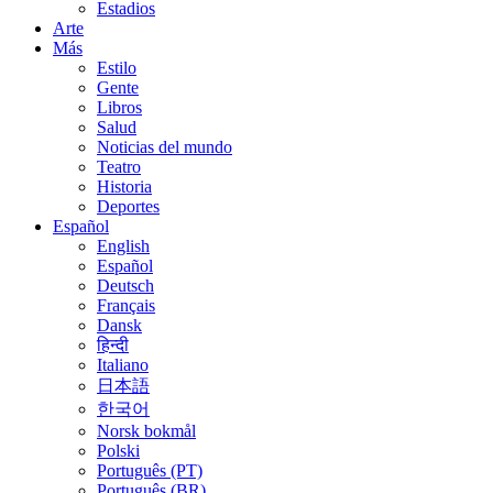
Estadios
Arte
Más
Estilo
Gente
Libros
Salud
Noticias del mundo
Teatro
Historia
Deportes
Español
English
Español
Deutsch
Français
Dansk
हिन्दी
Italiano
日本語
한국어
Norsk bokmål
Polski
Português (PT)
Português (BR)