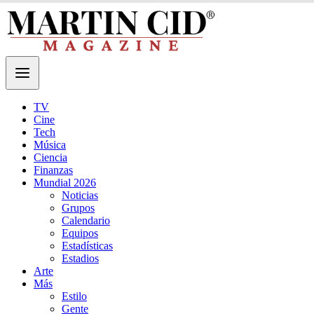
TV
Cine
Tech
Música
Ciencia
Finanzas
Mundial 2026
Noticias
Grupos
Calendario
Equipos
Estadísticas
Estadios
Arte
Más
Estilo
Gente