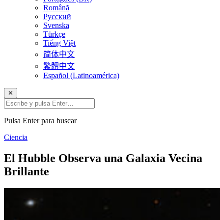
Română
Русский
Svenska
Türkçe
Tiếng Việt
简体中文
繁體中文
Español (Latinoamérica)
✕
Pulsa Enter para buscar
Ciencia
El Hubble Observa una Galaxia Vecina
Brillante