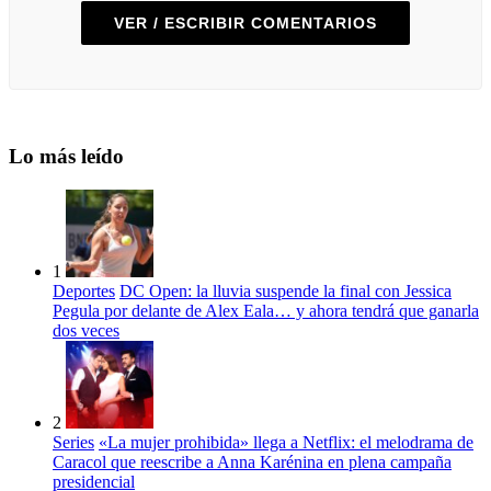
VER / ESCRIBIR COMENTARIOS
Lo más leído
1
Deportes
DC Open: la lluvia suspende la final con Jessica
Pegula por delante de Alex Eala… y ahora tendrá que ganarla
dos veces
2
Series
«La mujer prohibida» llega a Netflix: el melodrama de
Caracol que reescribe a Anna Karénina en plena campaña
presidencial