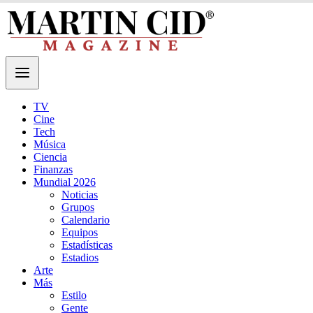
TV
Cine
Tech
Música
Ciencia
Finanzas
Mundial 2026
Noticias
Grupos
Calendario
Equipos
Estadísticas
Estadios
Arte
Más
Estilo
Gente