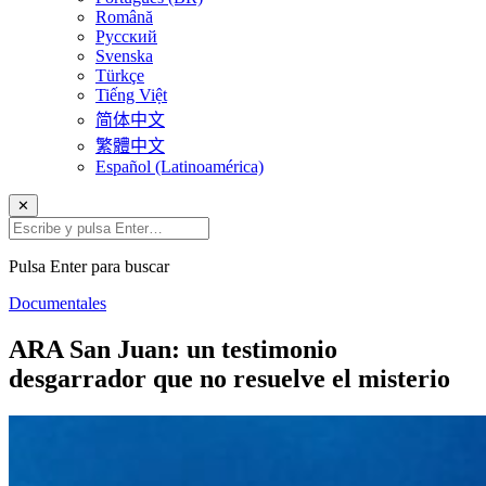
Română
Русский
Svenska
Türkçe
Tiếng Việt
简体中文
繁體中文
Español (Latinoamérica)
✕
Pulsa Enter para buscar
Documentales
ARA San Juan: un testimonio
desgarrador que no resuelve el misterio