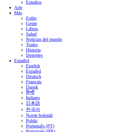
Estadios
Arte
Más
Estilo
Gente
Libros
Salud
Noticias del mundo
Teatro
Historia
Deportes
Español
English
Español
Deutsch
Français
Dansk
हिन्दी
Italiano
日本語
한국어
Norsk bokmål
Polski
Português (PT)
Português (BR)