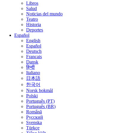
Libros
Salud
Noticias del mundo
Teatro
Historia
Deportes
Español
English
Español
Deutsch
Français
Dansk
हिन्दी
Italiano
日本語
한국어
Norsk bokmål
Polski
Português (PT)
Português (BR)
Română
Русский
Svenska
Türkçe