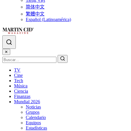
Tiếng Việt
简体中文
繁體中文
Español (Latinoamérica)
✕
TV
Cine
Tech
Música
Ciencia
Finanzas
Mundial 2026
Noticias
Grupos
Calendario
Equipos
Estadísticas