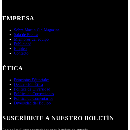
EMPRESA
Sobre Martin Cid Magazine
Sala de Prensa
Miembros del equipo
Publicidad
Empleo
Contacto
ÉTICA
Principios Editoriales
Declaración Ética
Política de Diversidad
Política de Correcciones
Política de Comentarios
Diversidad del Equipo
SUSCRÍBETE A NUESTRO BOLETÍN
Recibe las últimas novedades en tu bandeja de entrada.