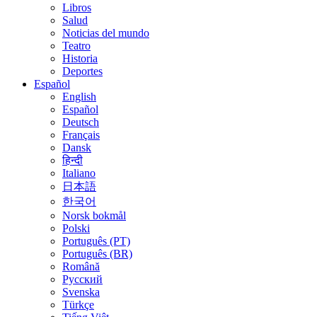
Libros
Salud
Noticias del mundo
Teatro
Historia
Deportes
Español
English
Español
Deutsch
Français
Dansk
हिन्दी
Italiano
日本語
한국어
Norsk bokmål
Polski
Português (PT)
Português (BR)
Română
Русский
Svenska
Türkçe