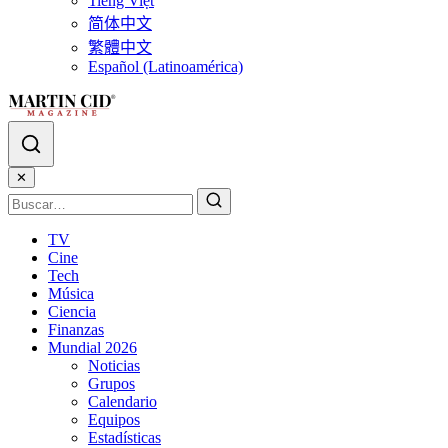
Tiếng Việt
简体中文
繁體中文
Español (Latinoamérica)
✕
TV
Cine
Tech
Música
Ciencia
Finanzas
Mundial 2026
Noticias
Grupos
Calendario
Equipos
Estadísticas