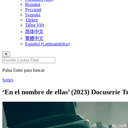
Română
Русский
Svenska
Türkçe
Tiếng Việt
简体中文
繁體中文
Español (Latinoamérica)
✕
Pulsa Enter para buscar
Series
‘En el nombre de ellas’ (2023) Docuserie T