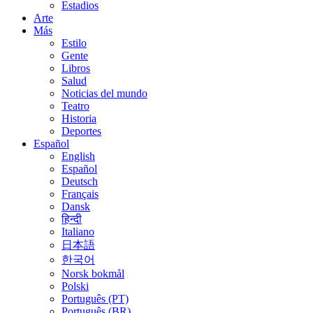
Estadios
Arte
Más
Estilo
Gente
Libros
Salud
Noticias del mundo
Teatro
Historia
Deportes
Español
English
Español
Deutsch
Français
Dansk
हिन्दी
Italiano
日本語
한국어
Norsk bokmål
Polski
Português (PT)
Português (BR)