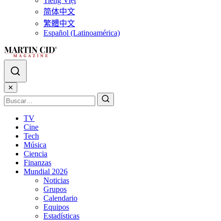
Tiếng Việt
简体中文
繁體中文
Español (Latinoamérica)
✕
TV
Cine
Tech
Música
Ciencia
Finanzas
Mundial 2026
Noticias
Grupos
Calendario
Equipos
Estadísticas