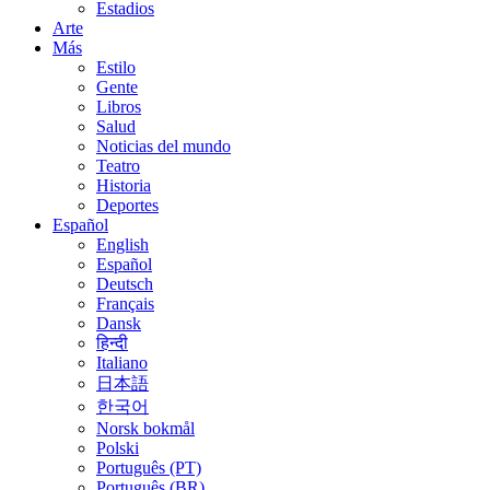
Estadios
Arte
Más
Estilo
Gente
Libros
Salud
Noticias del mundo
Teatro
Historia
Deportes
Español
English
Español
Deutsch
Français
Dansk
हिन्दी
Italiano
日本語
한국어
Norsk bokmål
Polski
Português (PT)
Português (BR)