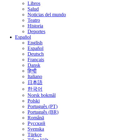
Libros
Salud
Noticias del mundo
Teatro
Historia
Deportes
Español
English
Español
Deutsch
Français
Dansk
हिन्दी
Italiano
日本語
한국어
Norsk bokmål
Polski
Português (PT)
Português (BR)
Română
Русский
Svenska
Türkçe