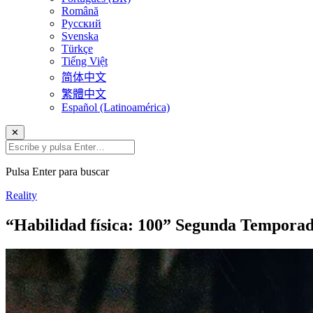
Română
Русский
Svenska
Türkçe
Tiếng Việt
简体中文
繁體中文
Español (Latinoamérica)
✕
Pulsa Enter para buscar
Reality
“Habilidad física: 100” Segunda Temporada