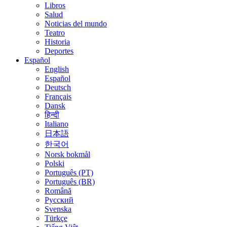
Libros
Salud
Noticias del mundo
Teatro
Historia
Deportes
Español
English
Español
Deutsch
Français
Dansk
हिन्दी
Italiano
日本語
한국어
Norsk bokmål
Polski
Português (PT)
Português (BR)
Română
Русский
Svenska
Türkçe