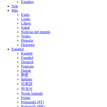
Estadios
Arte
Más
Estilo
Gente
Libros
Salud
Noticias del mundo
Teatro
Historia
Deportes
Español
English
Español
Deutsch
Français
Dansk
हिन्दी
Italiano
日本語
한국어
Norsk bokmål
Polski
Português (PT)
Português (BR)