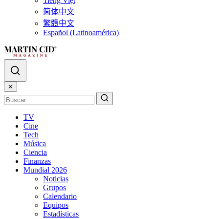
Tiếng Việt
简体中文
繁體中文
Español (Latinoamérica)
✕
TV
Cine
Tech
Música
Ciencia
Finanzas
Mundial 2026
Noticias
Grupos
Calendario
Equipos
Estadísticas