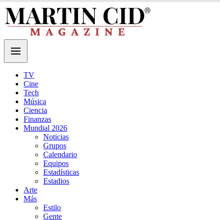
TV
Cine
Tech
Música
Ciencia
Finanzas
Mundial 2026
Noticias
Grupos
Calendario
Equipos
Estadísticas
Estadios
Arte
Más
Estilo
Gente