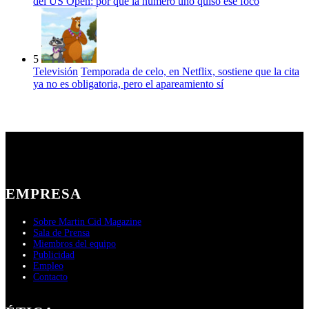
del US Open: por qué la número uno quiso ese foco
5
Televisión
Temporada de celo, en Netflix, sostiene que la cita
ya no es obligatoria, pero el apareamiento sí
EMPRESA
Sobre Martin Cid Magazine
Sala de Prensa
Miembros del equipo
Publicidad
Empleo
Contacto