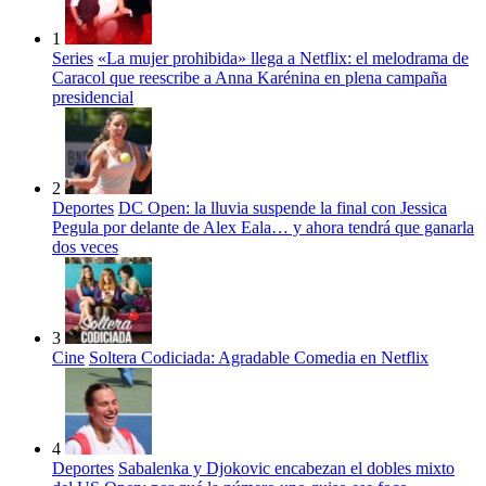
1
Series
«La mujer prohibida» llega a Netflix: el melodrama de
Caracol que reescribe a Anna Karénina en plena campaña
presidencial
2
Deportes
DC Open: la lluvia suspende la final con Jessica
Pegula por delante de Alex Eala… y ahora tendrá que ganarla
dos veces
3
Cine
Soltera Codiciada: Agradable Comedia en Netflix
4
Deportes
Sabalenka y Djokovic encabezan el dobles mixto