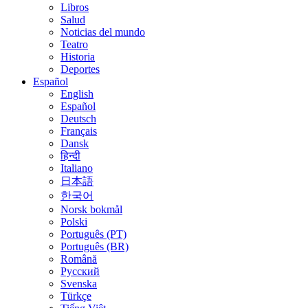
Libros
Salud
Noticias del mundo
Teatro
Historia
Deportes
Español
English
Español
Deutsch
Français
Dansk
हिन्दी
Italiano
日本語
한국어
Norsk bokmål
Polski
Português (PT)
Português (BR)
Română
Русский
Svenska
Türkçe