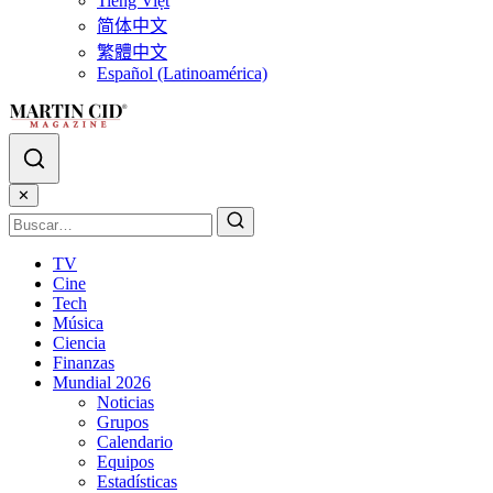
Tiếng Việt
简体中文
繁體中文
Español (Latinoamérica)
✕
TV
Cine
Tech
Música
Ciencia
Finanzas
Mundial 2026
Noticias
Grupos
Calendario
Equipos
Estadísticas