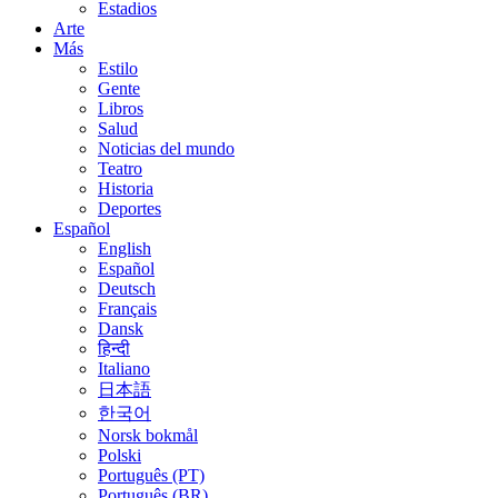
Estadios
Arte
Más
Estilo
Gente
Libros
Salud
Noticias del mundo
Teatro
Historia
Deportes
Español
English
Español
Deutsch
Français
Dansk
हिन्दी
Italiano
日本語
한국어
Norsk bokmål
Polski
Português (PT)
Português (BR)