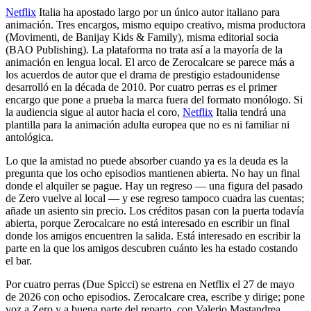
Netflix
Italia ha apostado largo por un único autor italiano para
animación. Tres encargos, mismo equipo creativo, misma productora
(Movimenti, de Banijay Kids & Family), misma editorial socia
(BAO Publishing). La plataforma no trata así a la mayoría de la
animación en lengua local. El arco de Zerocalcare se parece más a
los acuerdos de autor que el drama de prestigio estadounidense
desarrolló en la década de 2010. Por cuatro perras es el primer
encargo que pone a prueba la marca fuera del formato monólogo. Si
la audiencia sigue al autor hacia el coro,
Netflix
Italia tendrá una
plantilla para la animación adulta europea que no es ni familiar ni
antológica.
Lo que la amistad no puede absorber cuando ya es la deuda es la
pregunta que los ocho episodios mantienen abierta. No hay un final
donde el alquiler se pague. Hay un regreso — una figura del pasado
de Zero vuelve al local — y ese regreso tampoco cuadra las cuentas;
añade un asiento sin precio. Los créditos pasan con la puerta todavía
abierta, porque Zerocalcare no está interesado en escribir un final
donde los amigos encuentren la salida. Está interesado en escribir la
parte en la que los amigos descubren cuánto les ha estado costando
el bar.
Por cuatro perras (Due Spicci) se estrena en Netflix el 27 de mayo
de 2026 con ocho episodios. Zerocalcare crea, escribe y dirige; pone
voz a Zero y a buena parte del reparto, con Valerio Mastandrea