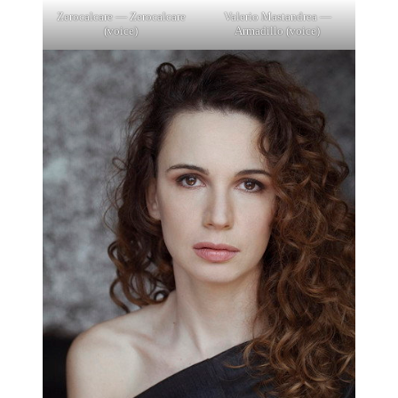
Zerocalcare — Zerocalcare
Valerio Mastandrea —
(voice)
Armadillo (voice)