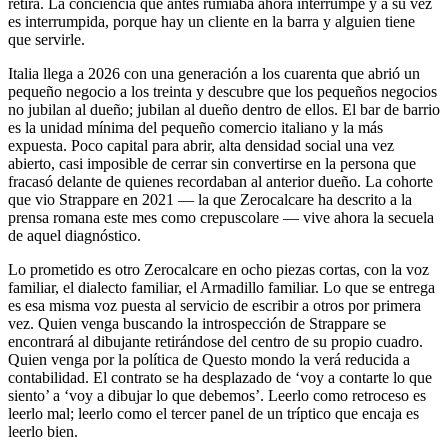
retira. La conciencia que antes rumiaba ahora interrumpe y a su vez
es interrumpida, porque hay un cliente en la barra y alguien tiene
que servirle.
Italia llega a 2026 con una generación a los cuarenta que abrió un
pequeño negocio a los treinta y descubre que los pequeños negocios
no jubilan al dueño; jubilan al dueño dentro de ellos. El bar de barrio
es la unidad mínima del pequeño comercio italiano y la más
expuesta. Poco capital para abrir, alta densidad social una vez
abierto, casi imposible de cerrar sin convertirse en la persona que
fracasó delante de quienes recordaban al anterior dueño. La cohorte
que vio Strappare en 2021 — la que Zerocalcare ha descrito a la
prensa romana este mes como crepuscolare — vive ahora la secuela
de aquel diagnóstico.
Lo prometido es otro Zerocalcare en ocho piezas cortas, con la voz
familiar, el dialecto familiar, el Armadillo familiar. Lo que se entrega
es esa misma voz puesta al servicio de escribir a otros por primera
vez. Quien venga buscando la introspección de Strappare se
encontrará al dibujante retirándose del centro de su propio cuadro.
Quien venga por la política de Questo mondo la verá reducida a
contabilidad. El contrato se ha desplazado de ‘voy a contarte lo que
siento’ a ‘voy a dibujar lo que debemos’. Leerlo como retroceso es
leerlo mal; leerlo como el tercer panel de un tríptico que encaja es
leerlo bien.