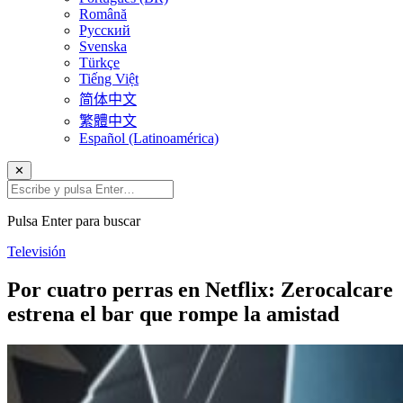
Română
Русский
Svenska
Türkçe
Tiếng Việt
简体中文
繁體中文
Español (Latinoamérica)
✕
Pulsa Enter para buscar
Televisión
Por cuatro perras en Netflix: Zerocalcare
estrena el bar que rompe la amistad