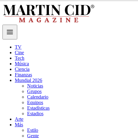
TV
Cine
Tech
Música
Ciencia
Finanzas
Mundial 2026
Noticias
Grupos
Calendario
Equipos
Estadísticas
Estadios
Arte
Más
Estilo
Gente