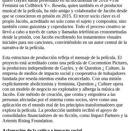
quien Gayles había presentado en su documental de 2018 «The
Feminist on Cellblock Y». Reseda, quien también es el productor
musical de la película, ha sido amigo y colaborador de Jacobs desde
que se conocieron en prisión en 2015. El tercer socio clave es el
propio Jacobs, acreditado no solo como el sujeto y compositor, sino
también como guionista y coproductor. Todo el proceso creativo se
llevó a cabo a través de cartas y llamadas telefónicas cronometradas
desde la prisión, con Jacobs escribiendo los tratamientos visuales
iniciales para sus canciones, convirtiéndolo en un autor central de la
narrativa de la película.
Esta estructura de producción refleja el mensaje de la película. El
proyecto está acreditado como una película de Cocomotion Pictures,
la productora independiente de Gayles, y de Question ¿ Culture, la
empresa de medios de impacto social y cooperativa de trabajadores
fundada por reseda mientras estaba encarcelado. Con una misión
explícitamente abolicionista y feminista, Question ¿ Culture opera
con un modelo de negocio no explotador y alberga la música de
Jacobs. Este método de creación, que centra y empodera a las
personas afectadas por el sistema como socios, sirve como una
aplicación en el mundo real de los principios transformadores que
explora la película. La producción también recibió el apoyo de
consolidados financiadores de no ficción, como Impact Partners y la
Artemis Rising Foundation.
Aclamación de la crítica e impacto social