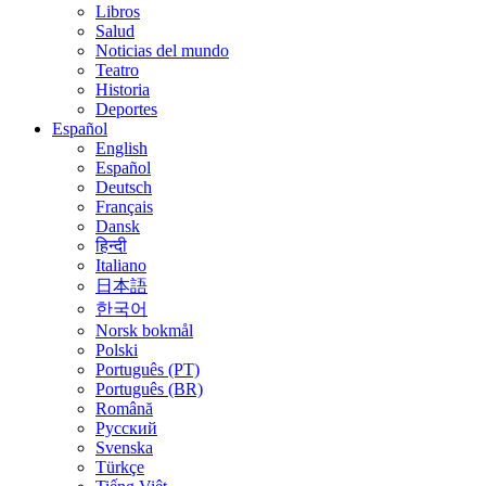
Libros
Salud
Noticias del mundo
Teatro
Historia
Deportes
Español
English
Español
Deutsch
Français
Dansk
हिन्दी
Italiano
日本語
한국어
Norsk bokmål
Polski
Português (PT)
Português (BR)
Română
Русский
Svenska
Türkçe