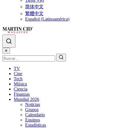
Tiếng Việt
简体中文
繁體中文
Español (Latinoamérica)
✕
TV
Cine
Tech
Música
Ciencia
Finanzas
Mundial 2026
Noticias
Grupos
Calendario
Equipos
Estadísticas