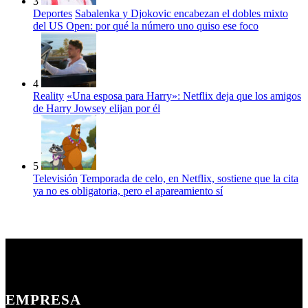
3
Deportes
Sabalenka y Djokovic encabezan el dobles mixto
del US Open: por qué la número uno quiso ese foco
4
Reality
«Una esposa para Harry»: Netflix deja que los amigos
de Harry Jowsey elijan por él
5
Televisión
Temporada de celo, en Netflix, sostiene que la cita
ya no es obligatoria, pero el apareamiento sí
EMPRESA