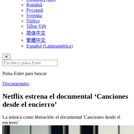
Română
Русский
Svenska
Türkçe
Tiếng Việt
简体中文
繁體中文
Español (Latinoamérica)
✕
Pulsa Enter para buscar
Documentales
Netflix estrena el documental ‘Canciones
desde el encierro’
La música como liberación: el documental 'Canciones desde el
encierro'