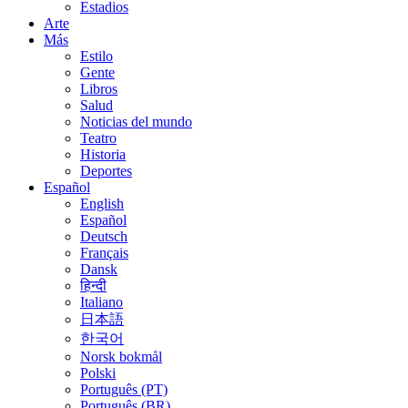
Estadios
Arte
Más
Estilo
Gente
Libros
Salud
Noticias del mundo
Teatro
Historia
Deportes
Español
English
Español
Deutsch
Français
Dansk
हिन्दी
Italiano
日本語
한국어
Norsk bokmål
Polski
Português (PT)
Português (BR)