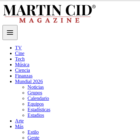
TV
Cine
Tech
Música
Ciencia
Finanzas
Mundial 2026
Noticias
Grupos
Calendario
Equipos
Estadísticas
Estadios
Arte
Más
Estilo
Gente