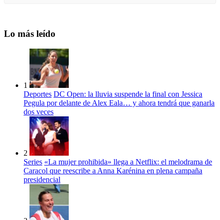
Lo más leído
1
Deportes
DC Open: la lluvia suspende la final con Jessica
Pegula por delante de Alex Eala… y ahora tendrá que ganarla
dos veces
2
Series
«La mujer prohibida» llega a Netflix: el melodrama de
Caracol que reescribe a Anna Karénina en plena campaña
presidencial