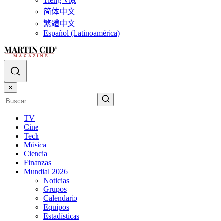
Tiếng Việt
简体中文
繁體中文
Español (Latinoamérica)
✕
TV
Cine
Tech
Música
Ciencia
Finanzas
Mundial 2026
Noticias
Grupos
Calendario
Equipos
Estadísticas