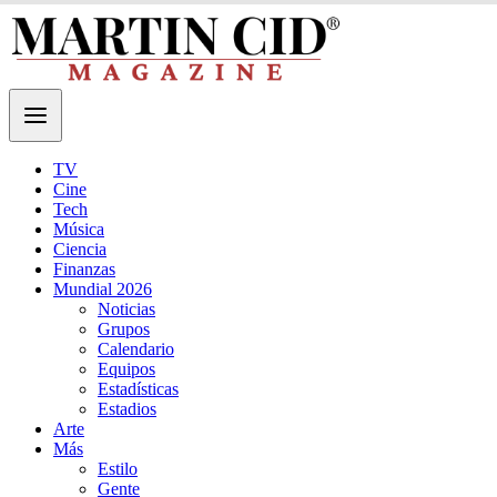
TV
Cine
Tech
Música
Ciencia
Finanzas
Mundial 2026
Noticias
Grupos
Calendario
Equipos
Estadísticas
Estadios
Arte
Más
Estilo
Gente