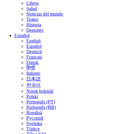
Libros
Salud
Noticias del mundo
Teatro
Historia
Deportes
Español
English
Español
Deutsch
Français
Dansk
हिन्दी
Italiano
日本語
한국어
Norsk bokmål
Polski
Português (PT)
Português (BR)
Română
Русский
Svenska
Türkçe