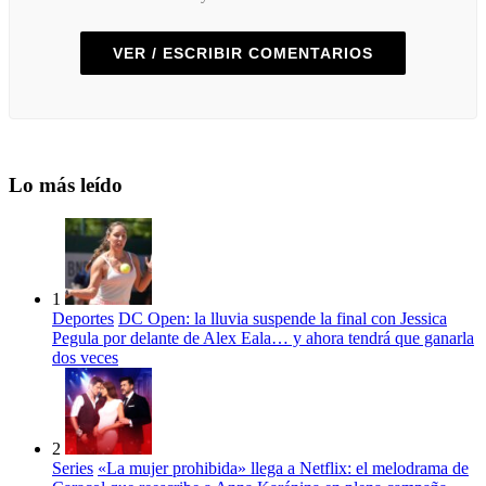
VER / ESCRIBIR COMENTARIOS
Lo más leído
1
Deportes
DC Open: la lluvia suspende la final con Jessica
Pegula por delante de Alex Eala… y ahora tendrá que ganarla
dos veces
2
Series
«La mujer prohibida» llega a Netflix: el melodrama de