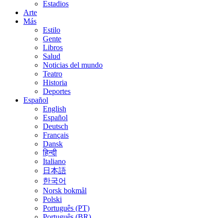
Estadios
Arte
Más
Estilo
Gente
Libros
Salud
Noticias del mundo
Teatro
Historia
Deportes
Español
English
Español
Deutsch
Français
Dansk
हिन्दी
Italiano
日本語
한국어
Norsk bokmål
Polski
Português (PT)
Português (BR)