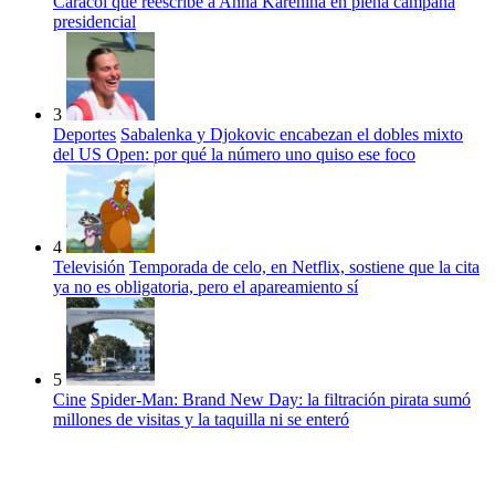
Caracol que reescribe a Anna Karénina en plena campaña
presidencial
3
Deportes
Sabalenka y Djokovic encabezan el dobles mixto
del US Open: por qué la número uno quiso ese foco
4
Televisión
Temporada de celo, en Netflix, sostiene que la cita
ya no es obligatoria, pero el apareamiento sí
5
Cine
Spider-Man: Brand New Day: la filtración pirata sumó
millones de visitas y la taquilla ni se enteró