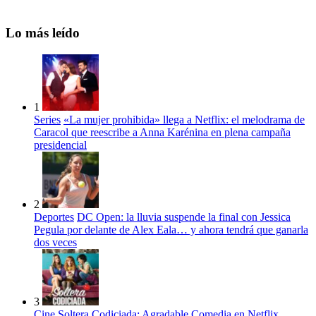
Lo más leído
1
Series
«La mujer prohibida» llega a Netflix: el melodrama de
Caracol que reescribe a Anna Karénina en plena campaña
presidencial
2
Deportes
DC Open: la lluvia suspende la final con Jessica
Pegula por delante de Alex Eala… y ahora tendrá que ganarla
dos veces
3
Cine
Soltera Codiciada: Agradable Comedia en Netflix