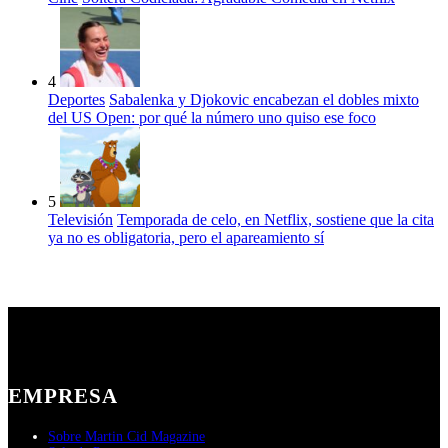
4
Deportes
Sabalenka y Djokovic encabezan el dobles mixto
del US Open: por qué la número uno quiso ese foco
5
Televisión
Temporada de celo, en Netflix, sostiene que la cita
ya no es obligatoria, pero el apareamiento sí
EMPRESA
Sobre Martin Cid Magazine