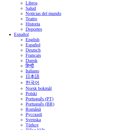
Libros
Salud
Noticias del mundo
Teatro
Historia
Deportes
Español
English
Español
Deutsch
Français
Dansk
हिन्दी
Italiano
日本語
한국어
Norsk bokmål
Polski
Português (PT)
Português (BR)
Română
Русский
Svenska
Türkçe