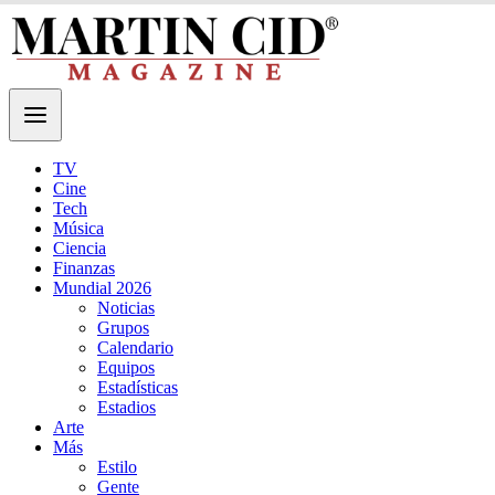
TV
Cine
Tech
Música
Ciencia
Finanzas
Mundial 2026
Noticias
Grupos
Calendario
Equipos
Estadísticas
Estadios
Arte
Más
Estilo
Gente