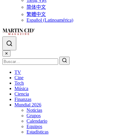
Tiếng Việt
简体中文
繁體中文
Español (Latinoamérica)
✕
TV
Cine
Tech
Música
Ciencia
Finanzas
Mundial 2026
Noticias
Grupos
Calendario
Equipos
Estadísticas