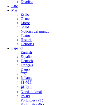
Estadios
Arte
Más
Estilo
Gente
Libros
Salud
Noticias del mundo
Teatro
Historia
Deportes
Español
English
Español
Deutsch
Français
Dansk
हिन्दी
Italiano
日本語
한국어
Norsk bokmål
Polski
Português (PT)
Português (BR)