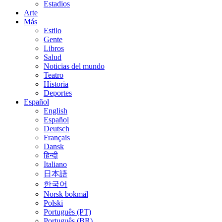
Estadios
Arte
Más
Estilo
Gente
Libros
Salud
Noticias del mundo
Teatro
Historia
Deportes
Español
English
Español
Deutsch
Français
Dansk
हिन्दी
Italiano
日本語
한국어
Norsk bokmål
Polski
Português (PT)
Português (BR)