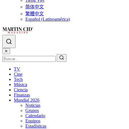
Tiếng Việt
简体中文
繁體中文
Español (Latinoamérica)
✕
TV
Cine
Tech
Música
Ciencia
Finanzas
Mundial 2026
Noticias
Grupos
Calendario
Equipos
Estadísticas