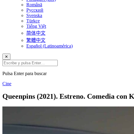
Română
Русский
Svenska
Türkçe
Tiếng Việt
简体中文
繁體中文
Español (Latinoamérica)
✕
Pulsa Enter para buscar
Cine
Queenpins (2021). Estreno. Comedia con K