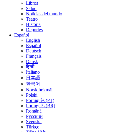
Libros
Salud
Noticias del mundo
Teatro
Historia
Deportes
Español
English
Español
Deutsch
Français
Dansk
हिन्दी
Italiano
日本語
한국어
Norsk bokmål
Polski
Português (PT)
Português (BR)
Română
Русский
Svenska
Türkçe