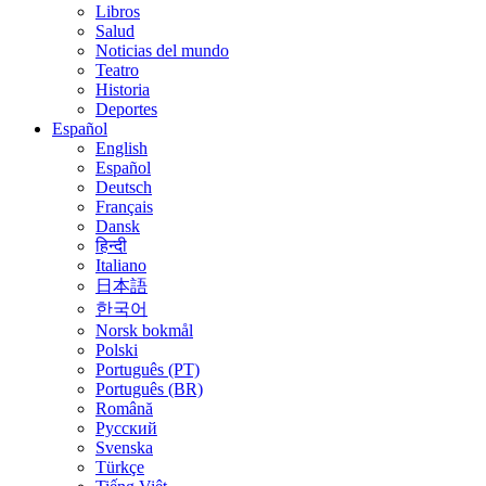
Libros
Salud
Noticias del mundo
Teatro
Historia
Deportes
Español
English
Español
Deutsch
Français
Dansk
हिन्दी
Italiano
日本語
한국어
Norsk bokmål
Polski
Português (PT)
Português (BR)
Română
Русский
Svenska
Türkçe