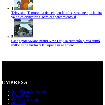
4
Televisión
Temporada de celo, en Netflix, sostiene que la cita
ya no es obligatoria, pero el apareamiento sí
5
Cine
Spider-Man: Brand New Day: la filtración pirata sumó
millones de visitas y la taquilla ni se enteró
EMPRESA
Sobre Martin Cid Magazine
Sala de Prensa
Miembros del equipo
Publicidad