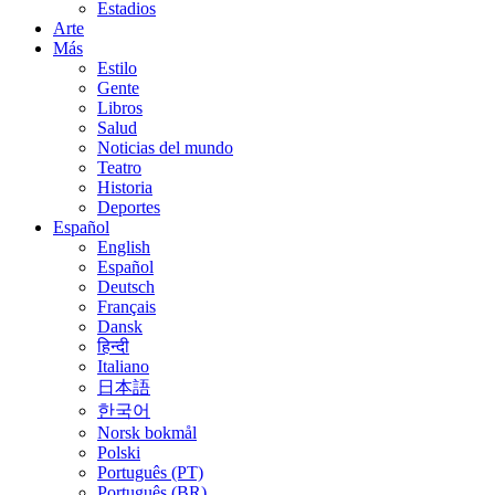
Estadios
Arte
Más
Estilo
Gente
Libros
Salud
Noticias del mundo
Teatro
Historia
Deportes
Español
English
Español
Deutsch
Français
Dansk
हिन्दी
Italiano
日本語
한국어
Norsk bokmål
Polski
Português (PT)
Português (BR)