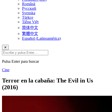
Română
Русский
Svenska
Türkçe
Tiếng Việt
简体中文
繁體中文
Español (Latinoamérica)
✕
Pulsa Enter para buscar
Cine
Terror en la cabaña: The Evil in Us
(2016)