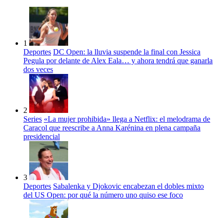
1
Deportes
DC Open: la lluvia suspende la final con Jessica
Pegula por delante de Alex Eala… y ahora tendrá que ganarla
dos veces
2
Series
«La mujer prohibida» llega a Netflix: el melodrama de
Caracol que reescribe a Anna Karénina en plena campaña
presidencial
3
Deportes
Sabalenka y Djokovic encabezan el dobles mixto
del US Open: por qué la número uno quiso ese foco