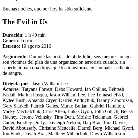
Buenas noches, que por hoy ha sido suficiente.
The Evil in Us
Duración
: 1 h 40 min
Género
: Terror
Estreno
: 19 agosto 2016
Argumento
: Durante las fiestas del 4 de Julio, seis mejores amigos
son víctimas del plan de una organización terrorista cuando, sin
saberlo, toman una droga que los transforma en caníbales sedientos
de sangre.
Dirigida por
: Jason William Lee
Actores
: Tatyana Forrest, Debs Howard, Ian Collins, Behtash
Fazlali, Marina Pasqua, Jason William Lee, Lee Tomaschefski,
Kylee Bush, Amanda Cryer, Darren Andrichuk, Danny Zaporozan,
Gary Starkell, Patrick Gaites, Marko Buljan, Gabriel Hamilton,
Micky Mechalchuk, Chris Allen, Lukas Gyori, John Gillich, Becky
Hachey, Jerome Velinsky, Tirra Dent, Moishe Teichman, Gabriel
Carter, Bradley Duffy, Dayleigh Nelson, Dalj Brar, Tara Davies,
David Aboussafy, Christine Mettcalfe, Darrell Berg, Michael Gyori,
Jon Funk, Dayah Brar, Matthew Mihaichuk, Dawn Williamson