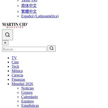
Tiếng Việt
简体中文
繁體中文
Español (Latinoamérica)
✕
TV
Cine
Tech
Música
Ciencia
Finanzas
Mundial 2026
Noticias
Grupos
Calendario
Equipos
Estadísticas