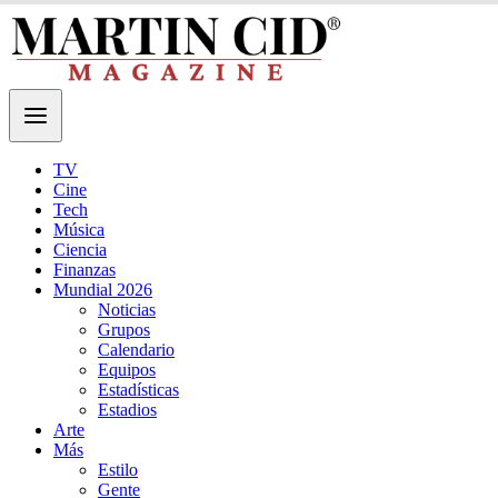
TV
Cine
Tech
Música
Ciencia
Finanzas
Mundial 2026
Noticias
Grupos
Calendario
Equipos
Estadísticas
Estadios
Arte
Más
Estilo
Gente