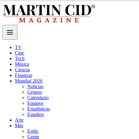
TV
Cine
Tech
Música
Ciencia
Finanzas
Mundial 2026
Noticias
Grupos
Calendario
Equipos
Estadísticas
Estadios
Arte
Más
Estilo
Gente