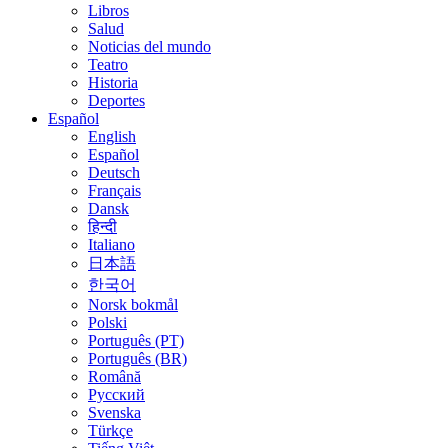
Libros
Salud
Noticias del mundo
Teatro
Historia
Deportes
Español
English
Español
Deutsch
Français
Dansk
हिन्दी
Italiano
日本語
한국어
Norsk bokmål
Polski
Português (PT)
Português (BR)
Română
Русский
Svenska
Türkçe