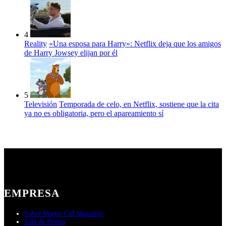
4
Reality
«Una esposa para Harry»: Netflix deja que los amigos
de Harry Jowsey elijan por él
5
Televisión
Temporada de celo, en Netflix, sostiene que la cita
ya no es obligatoria, pero el apareamiento sí
EMPRESA
Sobre Martin Cid Magazine
Sala de Prensa