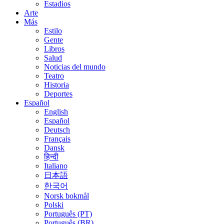
Estadios
Arte
Más
Estilo
Gente
Libros
Salud
Noticias del mundo
Teatro
Historia
Deportes
Español
English
Español
Deutsch
Français
Dansk
हिन्दी
Italiano
日本語
한국어
Norsk bokmål
Polski
Português (PT)
Português (BR)