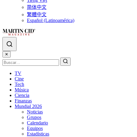
Tiếng Việt
简体中文
繁體中文
Español (Latinoamérica)
✕
TV
Cine
Tech
Música
Ciencia
Finanzas
Mundial 2026
Noticias
Grupos
Calendario
Equipos
Estadísticas