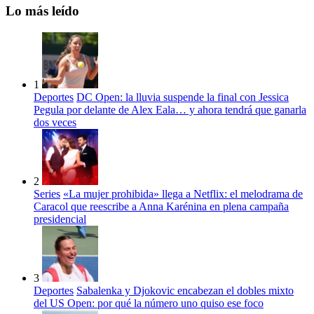
Lo más leído
1
Deportes
DC Open: la lluvia suspende la final con Jessica
Pegula por delante de Alex Eala… y ahora tendrá que ganarla
dos veces
2
Series
«La mujer prohibida» llega a Netflix: el melodrama de
Caracol que reescribe a Anna Karénina en plena campaña
presidencial
3
Deportes
Sabalenka y Djokovic encabezan el dobles mixto
del US Open: por qué la número uno quiso ese foco