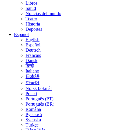
Libros
Salud
Noticias del mundo
Teatro
Historia
Deportes
Español
English
Español
Deutsch
Français
Dansk
हिन्दी
Italiano
日本語
한국어
Norsk bokmål
Polski
Português (PT)
Português (BR)
Română
Русский
Svenska
Türkçe