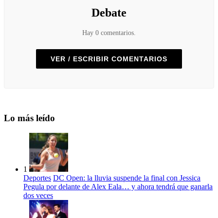
Debate
Hay 0 comentarios.
VER / ESCRIBIR COMENTARIOS
Lo más leído
1
Deportes
DC Open: la lluvia suspende la final con Jessica
Pegula por delante de Alex Eala… y ahora tendrá que ganarla
dos veces