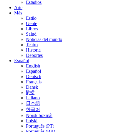
Estadios
Arte
Más
Estilo
Gente
Libros
Salud
Noticias del mundo
Teatro
Historia
Deportes
Español
English
Español
Deutsch
Français
Dansk
हिन्दी
Italiano
日本語
한국어
Norsk bokmål
Polski
Português (PT)
Português (BR)