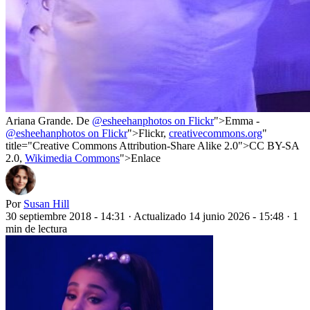
Ariana Grande. De
@esheehanphotos on Flickr
">Emma -
@esheehanphotos on Flickr
">Flickr,
creativecommons.org
"
title="Creative Commons Attribution-Share Alike 2.0">CC BY-SA
2.0,
Wikimedia Commons
">Enlace
Por
Susan Hill
30 septiembre 2018 - 14:31
·
Actualizado 14 junio 2026 - 15:48
·
1
min de lectura