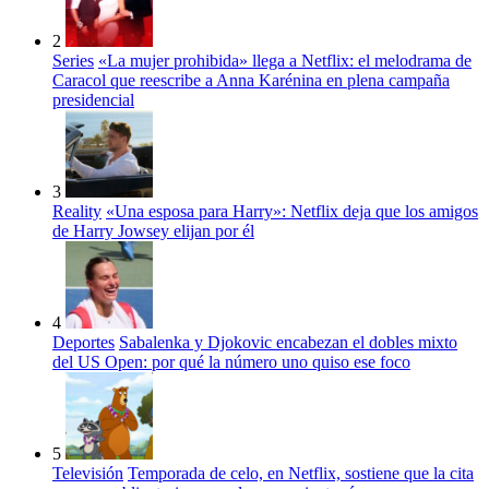
2
Series
«La mujer prohibida» llega a Netflix: el melodrama de
Caracol que reescribe a Anna Karénina en plena campaña
presidencial
3
Reality
«Una esposa para Harry»: Netflix deja que los amigos
de Harry Jowsey elijan por él
4
Deportes
Sabalenka y Djokovic encabezan el dobles mixto
del US Open: por qué la número uno quiso ese foco
5
Televisión
Temporada de celo, en Netflix, sostiene que la cita