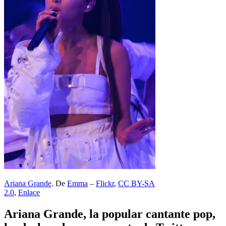
Ariana Grande
. De
Emma
–
Flickr
,
CC BY-SA
2.0
,
Enlace
Ariana Grande, la popular cantante pop,