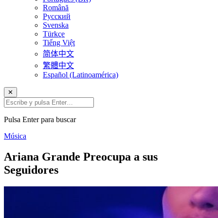
Română
Русский
Svenska
Türkçe
Tiếng Việt
简体中文
繁體中文
Español (Latinoamérica)
✕
Pulsa Enter para buscar
Música
Ariana Grande Preocupa a sus
Seguidores