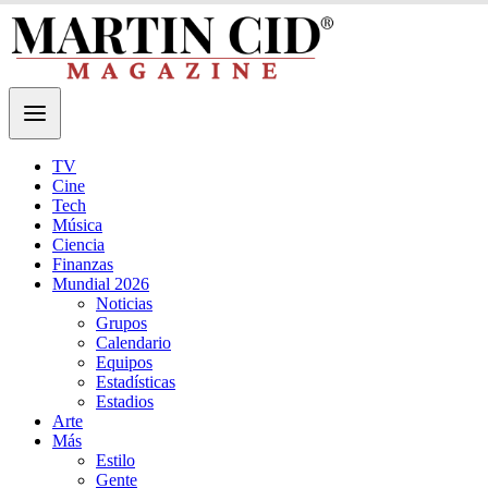
TV
Cine
Tech
Música
Ciencia
Finanzas
Mundial 2026
Noticias
Grupos
Calendario
Equipos
Estadísticas
Estadios
Arte
Más
Estilo
Gente