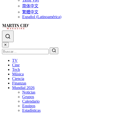
Tiếng Việt
简体中文
繁體中文
Español (Latinoamérica)
✕
TV
Cine
Tech
Música
Ciencia
Finanzas
Mundial 2026
Noticias
Grupos
Calendario
Equipos
Estadísticas