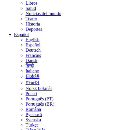
Libros
Salud
Noticias del mundo
Teatro
Historia
Deportes
Español
English
Español
Deutsch
Français
Dansk
हिन्दी
Italiano
日本語
한국어
Norsk bokmål
Polski
Português (PT)
Português (BR)
Română
Русский
Svenska
Türkçe