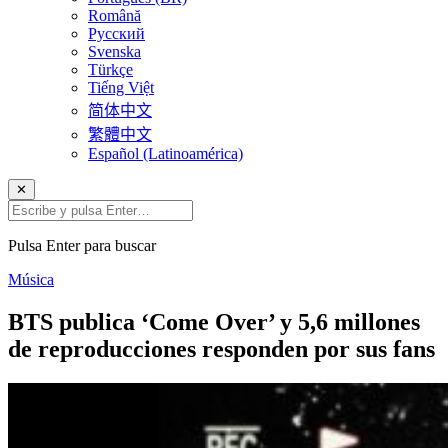
Română
Русский
Svenska
Türkçe
Tiếng Việt
简体中文
繁體中文
Español (Latinoamérica)
✕
Pulsa Enter para buscar
Música
BTS publica ‘Come Over’ y 5,6 millones
de reproducciones responden por sus fans