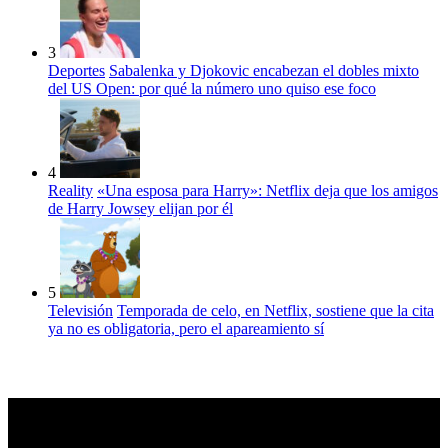
3
Deportes
Sabalenka y Djokovic encabezan el dobles mixto
del US Open: por qué la número uno quiso ese foco
4
Reality
«Una esposa para Harry»: Netflix deja que los amigos
de Harry Jowsey elijan por él
5
Televisión
Temporada de celo, en Netflix, sostiene que la cita
ya no es obligatoria, pero el apareamiento sí