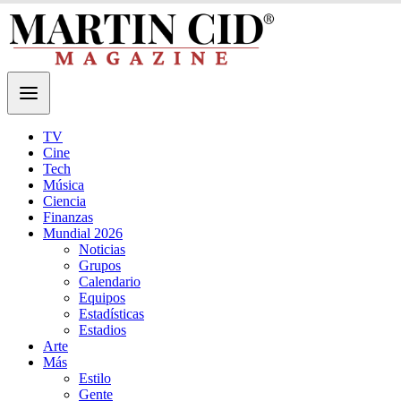
TV
Cine
Tech
Música
Ciencia
Finanzas
Mundial 2026
Noticias
Grupos
Calendario
Equipos
Estadísticas
Estadios
Arte
Más
Estilo
Gente