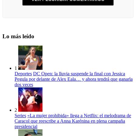
Lo más leído
1
Deportes
DC Open: la lluvia suspende la final con Jessica
Pegula por delante de Alex Eala… y ahora tendrá que ganarla
dos veces
2
Series
«La mujer prohibida» llega a Netflix: el melodrama de
Caracol que reescribe a Anna Karénina en plena campaña
presidencial