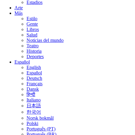
Estadios
Arte
Más
Estilo
Gente
Libros
Salud
Noticias del mundo
Teatro
Historia
Deportes
Español
English
Español
Deutsch
Français
Dansk
हिन्दी
Italiano
日本語
한국어
Norsk bokmål
Polski
Português (PT)
Português (BR)