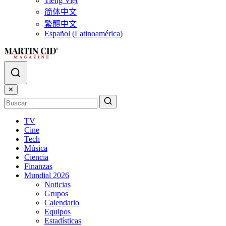
Tiếng Việt
简体中文
繁體中文
Español (Latinoamérica)
✕
TV
Cine
Tech
Música
Ciencia
Finanzas
Mundial 2026
Noticias
Grupos
Calendario
Equipos
Estadísticas