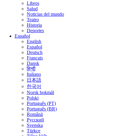
Libros
Salud
Noticias del mundo
Teatro
Historia
Deportes
Español
English
Español
Deutsch
Français
Dansk
हिन्दी
Italiano
日本語
한국어
Norsk bokmål
Polski
Português (PT)
Português (BR)
Română
Русский
Svenska
Türkçe