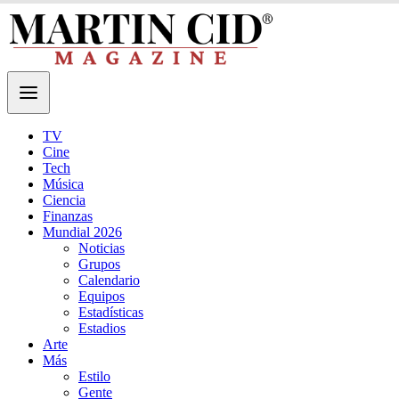
TV
Cine
Tech
Música
Ciencia
Finanzas
Mundial 2026
Noticias
Grupos
Calendario
Equipos
Estadísticas
Estadios
Arte
Más
Estilo
Gente