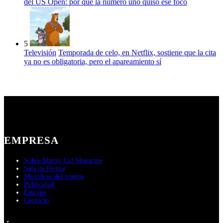
del US Open: por qué la número uno quiso ese foco
5
Televisión
Temporada de celo, en Netflix, sostiene que la cita
ya no es obligatoria, pero el apareamiento sí
EMPRESA
Sobre Martin Cid Magazine
Sala de Prensa
Miembros del equipo
Publicidad
Empleo
Contacto