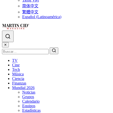
Tiếng Việt
简体中文
繁體中文
Español (Latinoamérica)
✕
TV
Cine
Tech
Música
Ciencia
Finanzas
Mundial 2026
Noticias
Grupos
Calendario
Equipos
Estadísticas