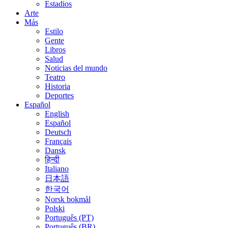
Estadios
Arte
Más
Estilo
Gente
Libros
Salud
Noticias del mundo
Teatro
Historia
Deportes
Español
English
Español
Deutsch
Français
Dansk
हिन्दी
Italiano
日本語
한국어
Norsk bokmål
Polski
Português (PT)
Português (BR)