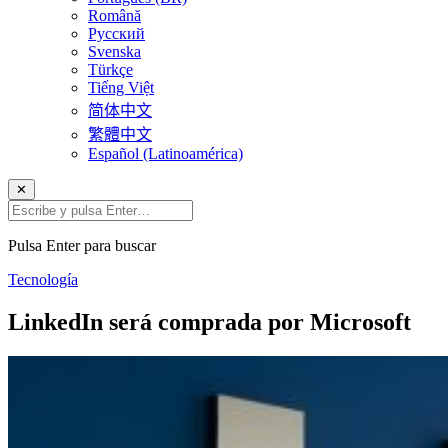
Română
Русский
Svenska
Türkçe
Tiếng Việt
简体中文
繁體中文
Español (Latinoamérica)
✕
Pulsa Enter para buscar
Tecnología
LinkedIn será comprada por Microsoft