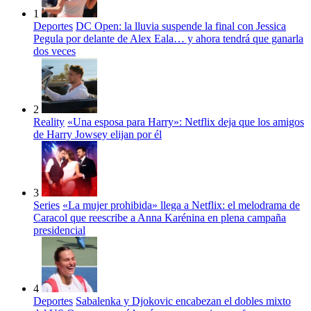
1
Deportes
DC Open: la lluvia suspende la final con Jessica
Pegula por delante de Alex Eala… y ahora tendrá que ganarla
dos veces
2
Reality
«Una esposa para Harry»: Netflix deja que los amigos
de Harry Jowsey elijan por él
3
Series
«La mujer prohibida» llega a Netflix: el melodrama de
Caracol que reescribe a Anna Karénina en plena campaña
presidencial
4
Deportes
Sabalenka y Djokovic encabezan el dobles mixto