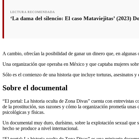
LECTURA RECOMENDADA
‘La dama del silencio: El caso Mataviejitas’ (2023) D
A cambio, ofrecían la posibilidad de ganar un dinero que, en algunas
Una organización que operaba en México y que captaba mujeres sobr
Sólo es el comienzo de una historia que incluye torturas, asesinatos 
Sobre el documental
“El portal: La historia oculta de Zona Divas” cuenta con entrevistas
de la prostitución, sus razones y cómo la organización prometía unas 
psicológicas y físicas.
Un documental muy duro, durísimo, sobre la explotación sexual que se
hecho se produce a nivel internacional.
“El portal: La historia oculta de Zona Divas” es una miniserie documen