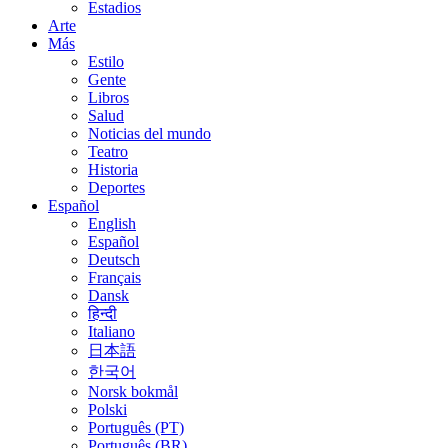
Estadios
Arte
Más
Estilo
Gente
Libros
Salud
Noticias del mundo
Teatro
Historia
Deportes
Español
English
Español
Deutsch
Français
Dansk
हिन्दी
Italiano
日本語
한국어
Norsk bokmål
Polski
Português (PT)
Português (BR)