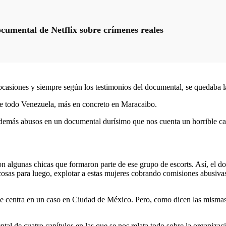
ocumental de Netflix sobre crímenes reales
 ocasiones y siempre según los testimonios del documental, se quedaba 
e todo Venezuela, más en concreto en Maracaibo.
y demás abusos en un documental durísimo que nos cuenta un horrible ca
 con algunas chicas que formaron parte de ese grupo de escorts. Así, e
cosas para luego, explotar a estas mujeres cobrando comisiones abusivas
 centra en un caso en Ciudad de México. Pero, como dicen las mismas pr
tal de cuatro capítulos en las que se nos relata todo sobre la organiza