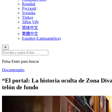
Română
Русский
Svenska
Türkçe
Tiếng Việt
简体中文
繁體中文
Español (Latinoamérica)
✕
Pulsa Enter para buscar
Documentales
“El portal: La historia oculta de Zona Di
telón de fondo