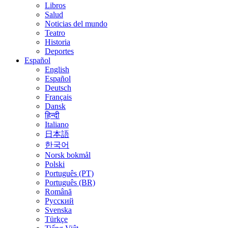
Libros
Salud
Noticias del mundo
Teatro
Historia
Deportes
Español
English
Español
Deutsch
Français
Dansk
हिन्दी
Italiano
日本語
한국어
Norsk bokmål
Polski
Português (PT)
Português (BR)
Română
Русский
Svenska
Türkçe