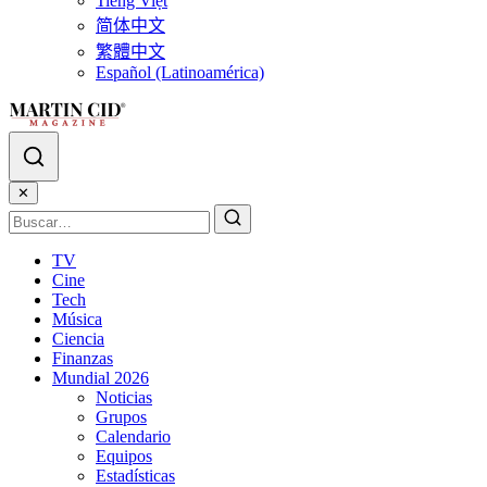
Tiếng Việt
简体中文
繁體中文
Español (Latinoamérica)
✕
TV
Cine
Tech
Música
Ciencia
Finanzas
Mundial 2026
Noticias
Grupos
Calendario
Equipos
Estadísticas