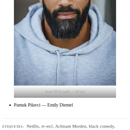
Amer El-Erwadi — Murat
Pamuk Pilavci — Emily Diemel
Netflix
,
tv-en1
,
Achtsam Morden
,
black comedy
,
ETIQUETAS: