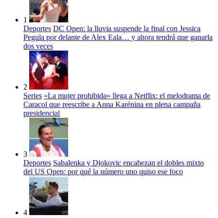
1
Deportes
DC Open: la lluvia suspende la final con Jessica
Pegula por delante de Alex Eala… y ahora tendrá que ganarla
dos veces
2
Series
«La mujer prohibida» llega a Netflix: el melodrama de
Caracol que reescribe a Anna Karénina en plena campaña
presidencial
3
Deportes
Sabalenka y Djokovic encabezan el dobles mixto
del US Open: por qué la número uno quiso ese foco
4