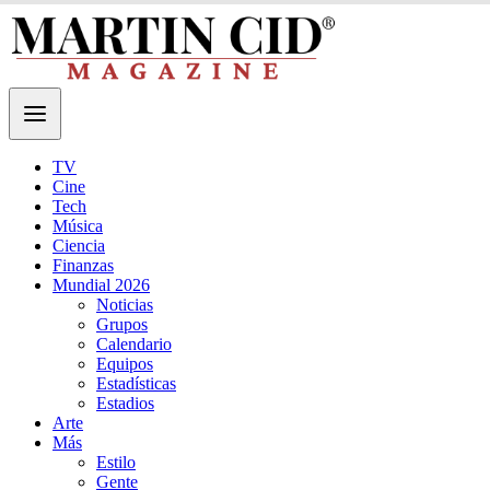
TV
Cine
Tech
Música
Ciencia
Finanzas
Mundial 2026
Noticias
Grupos
Calendario
Equipos
Estadísticas
Estadios
Arte
Más
Estilo
Gente