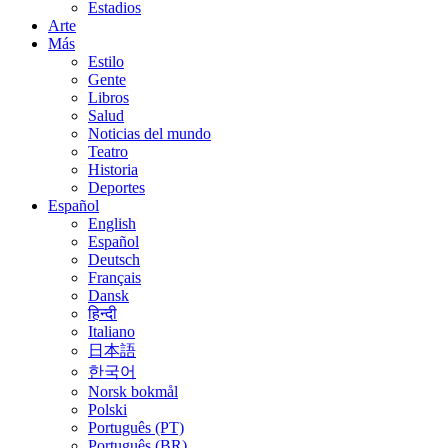
Estadios
Arte
Más
Estilo
Gente
Libros
Salud
Noticias del mundo
Teatro
Historia
Deportes
Español
English
Español
Deutsch
Français
Dansk
हिन्दी
Italiano
日本語
한국어
Norsk bokmål
Polski
Português (PT)
Português (BR)