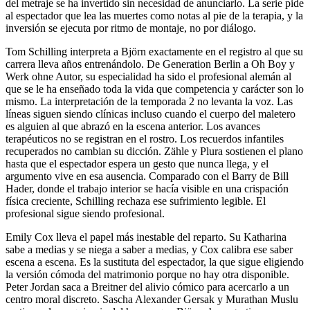
del metraje se ha invertido sin necesidad de anunciarlo. La serie pide
al espectador que lea las muertes como notas al pie de la terapia, y la
inversión se ejecuta por ritmo de montaje, no por diálogo.
Tom Schilling interpreta a Björn exactamente en el registro al que su
carrera lleva años entrenándolo. De Generation Berlin a Oh Boy y
Werk ohne Autor, su especialidad ha sido el profesional alemán al
que se le ha enseñado toda la vida que competencia y carácter son lo
mismo. La interpretación de la temporada 2 no levanta la voz. Las
líneas siguen siendo clínicas incluso cuando el cuerpo del maletero
es alguien al que abrazó en la escena anterior. Los avances
terapéuticos no se registran en el rostro. Los recuerdos infantiles
recuperados no cambian su dicción. Zähle y Plura sostienen el plano
hasta que el espectador espera un gesto que nunca llega, y el
argumento vive en esa ausencia. Comparado con el Barry de Bill
Hader, donde el trabajo interior se hacía visible en una crispación
física creciente, Schilling rechaza ese sufrimiento legible. El
profesional sigue siendo profesional.
Emily Cox lleva el papel más inestable del reparto. Su Katharina
sabe a medias y se niega a saber a medias, y Cox calibra ese saber
escena a escena. Es la sustituta del espectador, la que sigue eligiendo
la versión cómoda del matrimonio porque no hay otra disponible.
Peter Jordan saca a Breitner del alivio cómico para acercarlo a un
centro moral discreto. Sascha Alexander Gersak y Murathan Muslu