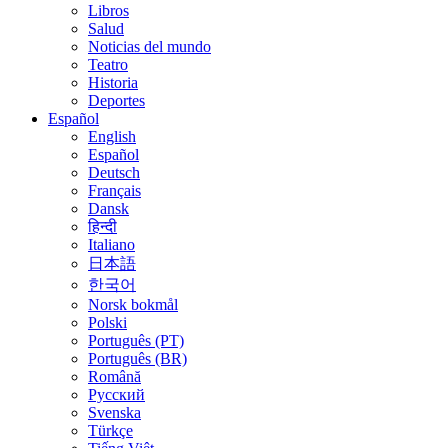
Libros
Salud
Noticias del mundo
Teatro
Historia
Deportes
Español
English
Español
Deutsch
Français
Dansk
हिन्दी
Italiano
日本語
한국어
Norsk bokmål
Polski
Português (PT)
Português (BR)
Română
Русский
Svenska
Türkçe