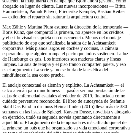
sostienen la maquinaria del hampa que Björn ahora gestiona como
abogado en lugar de cliente. Las nuevas incorporaciones — Britta
Hammelstein, Pamuk Pilavci, Friederike Kempter, Bastian Reiber
— extienden el reparto sin saturar la arquitectura central.
Max Zähle y Martina Plura asumen la dirección de la temporada —
Boris Kunz, que compartió la primera, no aparece en los créditos —,
y el estilo visual se aprieta en consecuencia. Menos del montaje
publicitario de app que señalizaba la sátira de la Achtsamkeit
corporativa. Más planos largos en coches y cocinas, la cámara
esperando a que alguien rompa el pacto que todos sostienen. La luz
de Hamburgo es gris. Los interiores son maderas claras y líneas
limpias. La sala de terapia y el piso franco comparten paleta, y eso
es el argumento. La serie ya no se burla de la estética del
mindfulness: la usa como prueba.
El anclaje contextual es alemán y explícito. La Achtsamkeit — el
calco alemán para mindfulness — pasó a ser una prestación de las
cajas de enfermedad estatales alrededor de 2019, financiada como
cuidado preventivo reconocido. El libro de autoayuda de Stefanie
Stahl Das Kind in dir muss Heimat finden (2015) lleva más de 380
semanas en las listas de Spiegel. Karsten Dusse, novelista y abogado
en ejercicio, tituló su segunda novela apuntando directamente a
aquel libro. El argumento de la temporada es más afilado que el de
la primera: un país que ha organizado su vida emocional corporativa