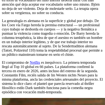
en torno al vocabulario del niño interior debería mirar con más
atención qué deja aceptar ese vocabulario sobre uno mismo. Björn
no deja de ser violento. Deja de molestarle serlo. La terapia opera
sobre su vergüenza, no sobre su conducta.
La genealogía es alemana en la superficie y global por debajo. De
los Coen vía Fargo hereda la premisa estructural — un profesional
cuyo trabajo se desborda en cuerpos — y la negativa flemática a
puntuar la violencia como tragedia o emoción. De Barry hereda la
columna terapéutica, la idea de que el asesino es también un hombre
en un trabajo interior legítimo, y de que ese trabajo interior no
rescata automáticamente al sujeto. De la Sendertradition alemana
(Tatort, Polizeiruf 110) toma la respetabilidad procesal que permite a
un público mainstream tomarse en serio el chiste.
El compromiso de
Netflix
es inequívoco. La primera temporada
llegó al Top 10 global en 66 países. La plataforma confirmó la
tercera en enero de 2026, antes incluso del estreno de la segunda.
Constantin Film, recién salida de Im Westen nichts Neues para la
misma plataforma, ancla las credenciales artesanales del proyecto. El
sistema lo dice claro: el plantel que parecía reservado al thriller
filosófico estilo Dark también funciona para la comedia negra
episódica con vocación multi-temporada.