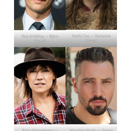
Emily Cox — Katharina
Tom Schilling — Björn
Diemel
Diemel
Britta Hammelstein —
Murathan Muslu — Sascha