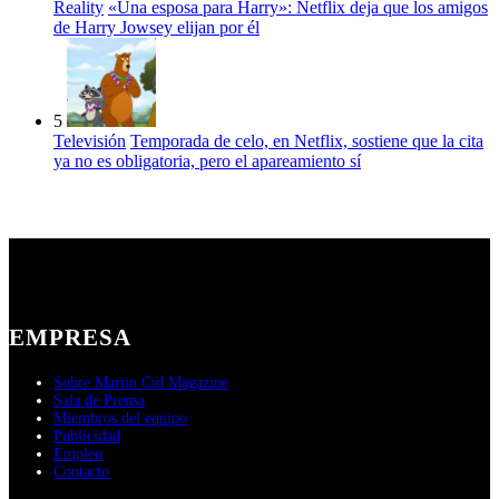
Reality
«Una esposa para Harry»: Netflix deja que los amigos
de Harry Jowsey elijan por él
5
Televisión
Temporada de celo, en Netflix, sostiene que la cita
ya no es obligatoria, pero el apareamiento sí
EMPRESA
Sobre Martin Cid Magazine
Sala de Prensa
Miembros del equipo
Publicidad
Empleo
Contacto