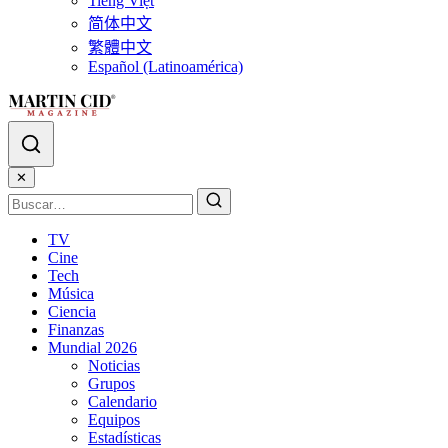
Tiếng Việt
简体中文
繁體中文
Español (Latinoamérica)
✕
TV
Cine
Tech
Música
Ciencia
Finanzas
Mundial 2026
Noticias
Grupos
Calendario
Equipos
Estadísticas