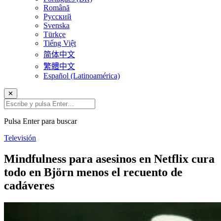
Română
Русский
Svenska
Türkçe
Tiếng Việt
简体中文
繁體中文
Español (Latinoamérica)
✕
Pulsa Enter para buscar
Televisión
Mindfulness para asesinos en Netflix cura
todo en Björn menos el recuento de
cadáveres