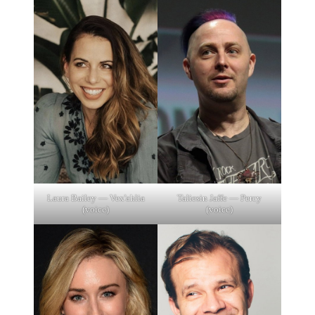
Laura Bailey — Vex'ahlia
Taliesin Jaffe — Percy
(voice)
(voice)