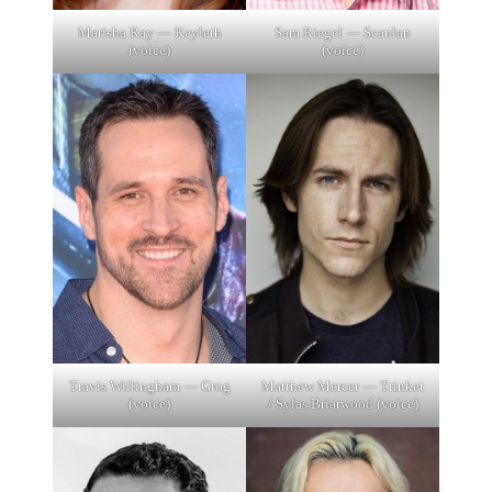
Marisha Ray — Keyleth
Sam Riegel — Scanlan
(voice)
(voice)
Travis Willingham — Grog
Matthew Mercer — Trinket
(voice)
/ Sylas Briarwood (voice)