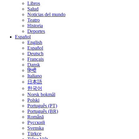
Libros
Salud
Noticias del mundo
Teatro
Historia
Deportes
Español
English
Español
Deutsch
Français
Dansk
हिन्दी
Italiano
日本語
한국어
Norsk bokmål
Polski
Português (PT)
Português (BR)
Română
Русский
Svenska
Türkçe