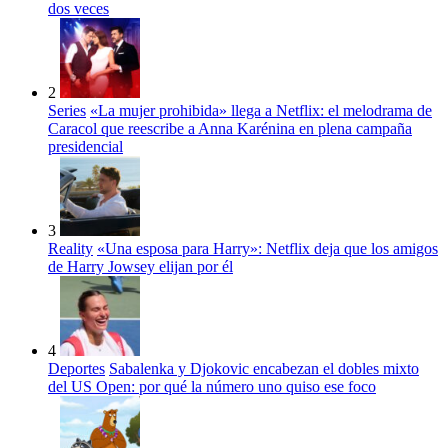
dos veces
2
Series
«La mujer prohibida» llega a Netflix: el melodrama de
Caracol que reescribe a Anna Karénina en plena campaña
presidencial
3
Reality
«Una esposa para Harry»: Netflix deja que los amigos
de Harry Jowsey elijan por él
4
Deportes
Sabalenka y Djokovic encabezan el dobles mixto
del US Open: por qué la número uno quiso ese foco