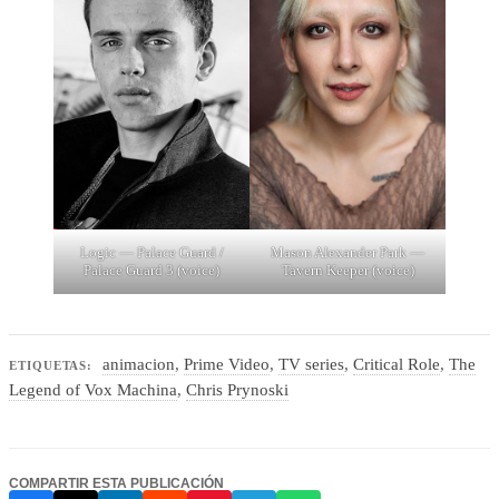
Logic — Palace Guard /
Mason Alexander Park —
Palace Guard 3 (voice)
Tavern Keeper (voice)
animacion
,
Prime Video
,
TV series
,
Critical Role
,
The
ETIQUETAS:
Legend of Vox Machina
,
Chris Prynoski
COMPARTIR ESTA PUBLICACIÓN