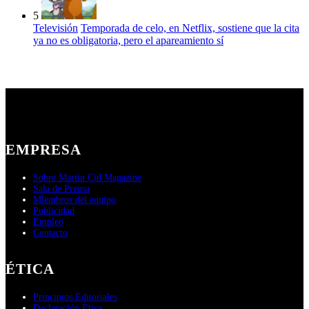
5
Televisión
Temporada de celo, en Netflix, sostiene que la cita
ya no es obligatoria, pero el apareamiento sí
EMPRESA
Sobre Martin Cid Magazine
Sala de Prensa
Miembros del equipo
Publicidad
Empleo
Contacto
ÉTICA
Principios Editoriales
Declaración Ética