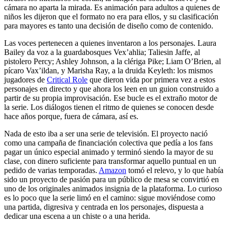
cámara no aparta la mirada. Es animación para adultos a quienes de
niños les dijeron que el formato no era para ellos, y su clasificación
para mayores es tanto una decisión de diseño como de contenido.
Las voces pertenecen a quienes inventaron a los personajes. Laura
Bailey da voz a la guardabosques Vex’ahlia; Taliesin Jaffe, al
pistolero Percy; Ashley Johnson, a la clériga Pike; Liam O’Brien, al
pícaro Vax’ildan, y Marisha Ray, a la druida Keyleth: los mismos
jugadores de
Critical Role
que dieron vida por primera vez a estos
personajes en directo y que ahora los leen en un guion construido a
partir de su propia improvisación. Ese bucle es el extraño motor de
la serie. Los diálogos tienen el ritmo de quienes se conocen desde
hace años porque, fuera de cámara, así es.
Nada de esto iba a ser una serie de televisión. El proyecto nació
como una campaña de financiación colectiva que pedía a los fans
pagar un único especial animado y terminó siendo la mayor de su
clase, con dinero suficiente para transformar aquello puntual en un
pedido de varias temporadas.
Amazon
tomó el relevo, y lo que había
sido un proyecto de pasión para un público de mesa se convirtió en
uno de los originales animados insignia de la plataforma. Lo curioso
es lo poco que la serie limó en el camino: sigue moviéndose como
una partida, digresiva y centrada en los personajes, dispuesta a
dedicar una escena a un chiste o a una herida.