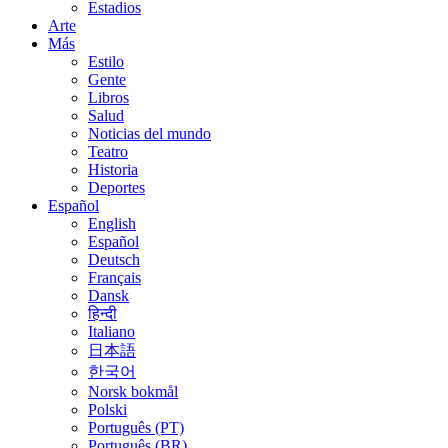
Estadios
Arte
Más
Estilo
Gente
Libros
Salud
Noticias del mundo
Teatro
Historia
Deportes
Español
English
Español
Deutsch
Français
Dansk
हिन्दी
Italiano
日本語
한국어
Norsk bokmål
Polski
Português (PT)
Português (BR)