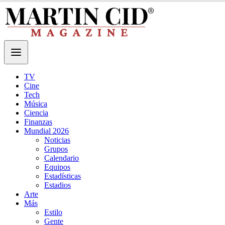
TV
Cine
Tech
Música
Ciencia
Finanzas
Mundial 2026
Noticias
Grupos
Calendario
Equipos
Estadísticas
Estadios
Arte
Más
Estilo
Gente