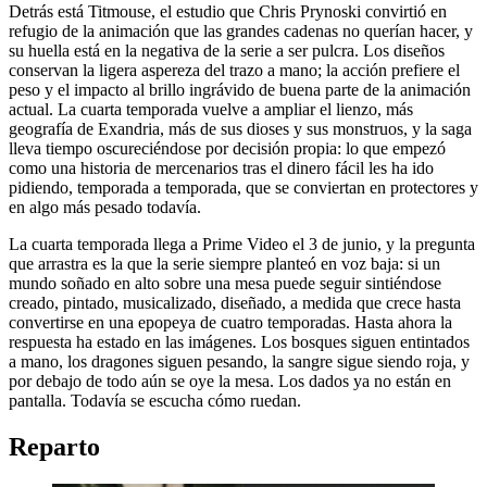
Detrás está Titmouse, el estudio que Chris Prynoski convirtió en
refugio de la animación que las grandes cadenas no querían hacer, y
su huella está en la negativa de la serie a ser pulcra. Los diseños
conservan la ligera aspereza del trazo a mano; la acción prefiere el
peso y el impacto al brillo ingrávido de buena parte de la animación
actual. La cuarta temporada vuelve a ampliar el lienzo, más
geografía de Exandria, más de sus dioses y sus monstruos, y la saga
lleva tiempo oscureciéndose por decisión propia: lo que empezó
como una historia de mercenarios tras el dinero fácil les ha ido
pidiendo, temporada a temporada, que se conviertan en protectores y
en algo más pesado todavía.
La cuarta temporada llega a Prime Video el 3 de junio, y la pregunta
que arrastra es la que la serie siempre planteó en voz baja: si un
mundo soñado en alto sobre una mesa puede seguir sintiéndose
creado, pintado, musicalizado, diseñado, a medida que crece hasta
convertirse en una epopeya de cuatro temporadas. Hasta ahora la
respuesta ha estado en las imágenes. Los bosques siguen entintados
a mano, los dragones siguen pesando, la sangre sigue siendo roja, y
por debajo de todo aún se oye la mesa. Los dados ya no están en
pantalla. Todavía se escucha cómo ruedan.
Reparto