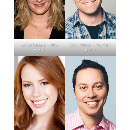
Ashley Johnson — Pike
Liam O'Brien — Vax'ildan
(voice)
(voice)