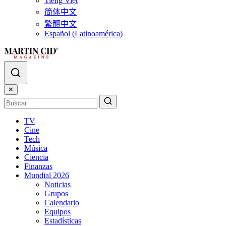
Tiếng Việt
简体中文
繁體中文
Español (Latinoamérica)
✕
TV
Cine
Tech
Música
Ciencia
Finanzas
Mundial 2026
Noticias
Grupos
Calendario
Equipos
Estadísticas