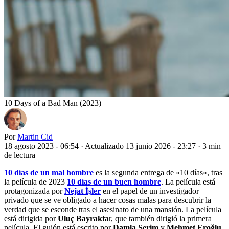
10 Days of a Bad Man (2023)
Por
Martin Cid
18 agosto 2023 - 06:54
·
Actualizado 13 junio 2026 - 23:27
·
3 min
de lectura
10 días de un mal hombre
es la segunda entrega de «10 días», tras
la película de 2023
10 días de un buen hombre
. La película está
protagonizada por
Nejat İşler
en el papel de un investigador
privado que se ve obligado a hacer cosas malas para descubrir la
verdad que se esconde tras el asesinato de una mansión. La película
está dirigida por
Uluç Bayrakta
r, que también dirigió la primera
película. El guión está escrito por
Damla Serim
y
Mehmet Eroğlu
.