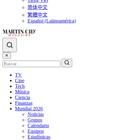
Tiếng Việt
简体中文
繁體中文
Español (Latinoamérica)
✕
TV
Cine
Tech
Música
Ciencia
Finanzas
Mundial 2026
Noticias
Grupos
Calendario
Equipos
Estadísticas