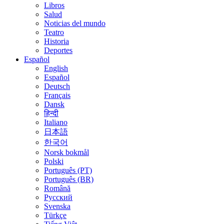
Libros
Salud
Noticias del mundo
Teatro
Historia
Deportes
Español
English
Español
Deutsch
Français
Dansk
हिन्दी
Italiano
日本語
한국어
Norsk bokmål
Polski
Português (PT)
Português (BR)
Română
Русский
Svenska
Türkçe