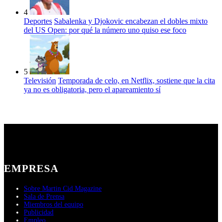
4
Deportes
Sabalenka y Djokovic encabezan el dobles mixto
del US Open: por qué la número uno quiso ese foco
5
Televisión
Temporada de celo, en Netflix, sostiene que la cita
ya no es obligatoria, pero el apareamiento sí
EMPRESA
Sobre Martin Cid Magazine
Sala de Prensa
Miembros del equipo
Publicidad
Empleo