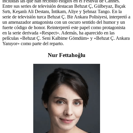
incluidas las que han recibido elogios en el Festival de Cannes.
Entre sus series de televisión destacan Behzat Ç, Gülbeyaz, Bıçak
Sırtı, Keşanlı Ali Destanı, İntikam, Aliye y Şehnaz Tango. En la
serie de televisión turca Behzat Ç. Bir Ankara Polisiyesi, interpretó a
un amenazador antagonista con un oscuro sentido del humor y un
fuerte código de honor. Reinterpretó este papel como protagonista
en la serie derivada «Respect». Además, ha aparecido en las
películas «Behzat Ç. Seni Kalbime Gömdüm» y «Behzat Ç. Ankara
Yanıyor» como parte del reparto.
Nur Fettahoğlu