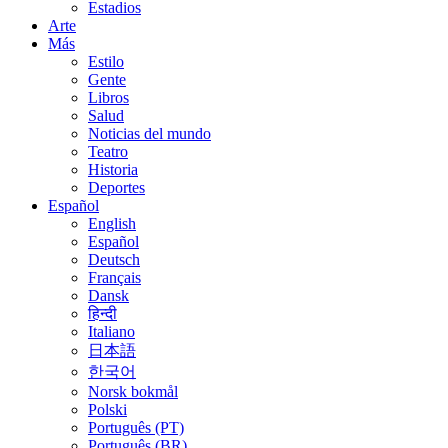
Estadios
Arte
Más
Estilo
Gente
Libros
Salud
Noticias del mundo
Teatro
Historia
Deportes
Español
English
Español
Deutsch
Français
Dansk
हिन्दी
Italiano
日本語
한국어
Norsk bokmål
Polski
Português (PT)
Português (BR)