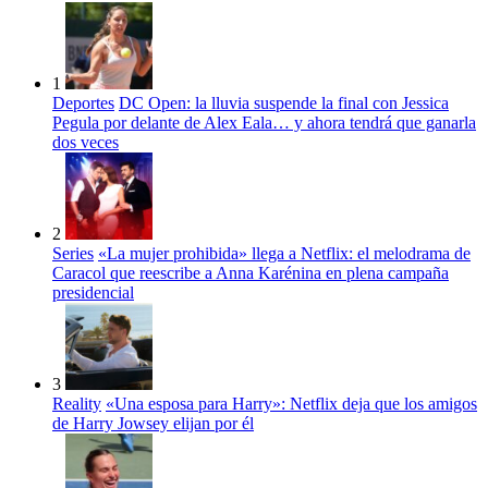
1
Deportes
DC Open: la lluvia suspende la final con Jessica
Pegula por delante de Alex Eala… y ahora tendrá que ganarla
dos veces
2
Series
«La mujer prohibida» llega a Netflix: el melodrama de
Caracol que reescribe a Anna Karénina en plena campaña
presidencial
3
Reality
«Una esposa para Harry»: Netflix deja que los amigos
de Harry Jowsey elijan por él