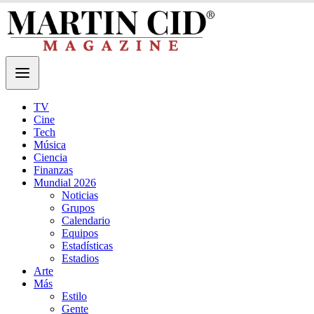
TV
Cine
Tech
Música
Ciencia
Finanzas
Mundial 2026
Noticias
Grupos
Calendario
Equipos
Estadísticas
Estadios
Arte
Más
Estilo
Gente