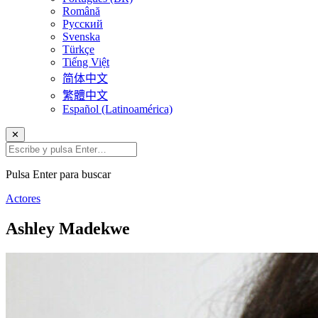
Română
Русский
Svenska
Türkçe
Tiếng Việt
简体中文
繁體中文
Español (Latinoamérica)
✕
Pulsa Enter para buscar
Actores
Ashley Madekwe