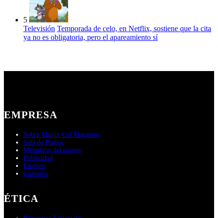
5
Televisión
Temporada de celo, en Netflix, sostiene que la cita
ya no es obligatoria, pero el apareamiento sí
EMPRESA
Sobre Martin Cid Magazine
Sala de Prensa
Miembros del equipo
Publicidad
Empleo
Contacto
ÉTICA