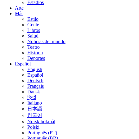
Estadios
Arte
Más
Estilo
Gente
Libros
Salud
Noticias del mundo
Teatro
Historia
Deportes
Español
English
Español
Deutsch
Français
Dansk
हिन्दी
Italiano
日本語
한국어
Norsk bokmål
Polski
Português (PT)
Português (BR)