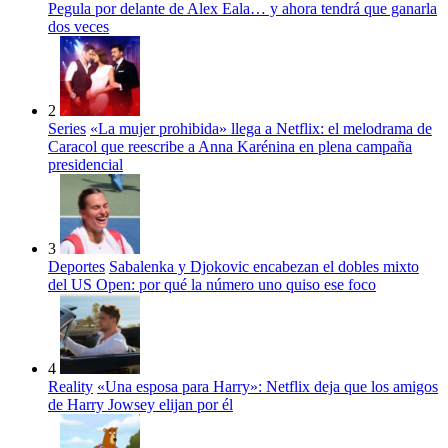
Pegula por delante de Alex Eala… y ahora tendrá que ganarla
dos veces
2
Series
«La mujer prohibida» llega a Netflix: el melodrama de
Caracol que reescribe a Anna Karénina en plena campaña
presidencial
3
Deportes
Sabalenka y Djokovic encabezan el dobles mixto
del US Open: por qué la número uno quiso ese foco
4
Reality
«Una esposa para Harry»: Netflix deja que los amigos
de Harry Jowsey elijan por él