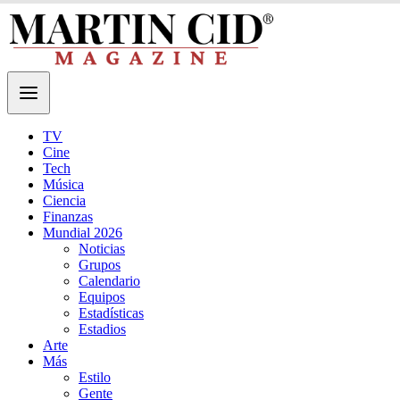
TV
Cine
Tech
Música
Ciencia
Finanzas
Mundial 2026
Noticias
Grupos
Calendario
Equipos
Estadísticas
Estadios
Arte
Más
Estilo
Gente