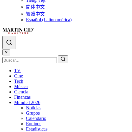
Tiếng Việt
简体中文
繁體中文
Español (Latinoamérica)
✕
TV
Cine
Tech
Música
Ciencia
Finanzas
Mundial 2026
Noticias
Grupos
Calendario
Equipos
Estadísticas