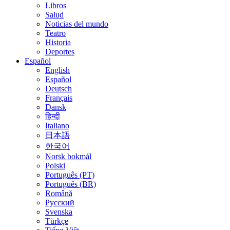
Libros
Salud
Noticias del mundo
Teatro
Historia
Deportes
Español
English
Español
Deutsch
Français
Dansk
हिन्दी
Italiano
日本語
한국어
Norsk bokmål
Polski
Português (PT)
Português (BR)
Română
Русский
Svenska
Türkçe