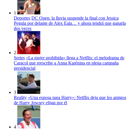
1
Deportes
DC Open: la lluvia suspende la final con Jessica
Pegula por delante de Alex Eala… y ahora tendrá que ganarla
dos veces
2
Series
«La mujer prohibida» llega a Netflix: el melodrama de
Caracol que reescribe a Anna Karénina en plena campaña
presidencial
3
Reality
«Una esposa para Harry»: Netflix deja que los amigos
de Harry Jowsey elijan por él
4