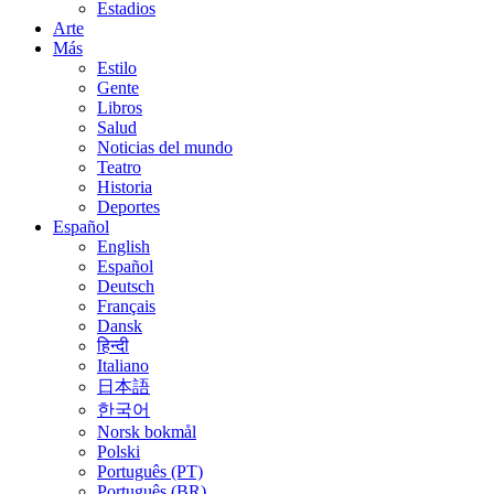
Estadios
Arte
Más
Estilo
Gente
Libros
Salud
Noticias del mundo
Teatro
Historia
Deportes
Español
English
Español
Deutsch
Français
Dansk
हिन्दी
Italiano
日本語
한국어
Norsk bokmål
Polski
Português (PT)
Português (BR)