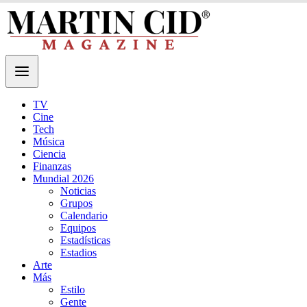
TV
Cine
Tech
Música
Ciencia
Finanzas
Mundial 2026
Noticias
Grupos
Calendario
Equipos
Estadísticas
Estadios
Arte
Más
Estilo
Gente