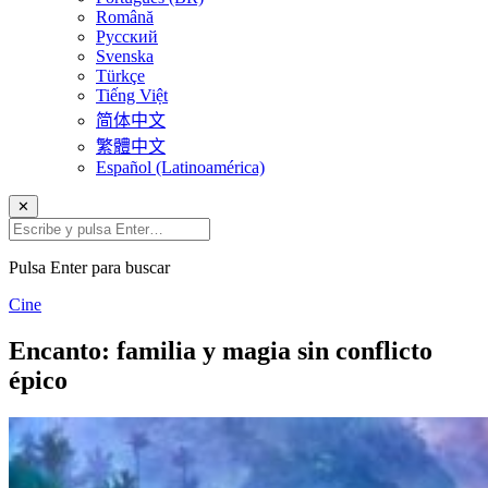
Română
Русский
Svenska
Türkçe
Tiếng Việt
简体中文
繁體中文
Español (Latinoamérica)
✕
Pulsa Enter para buscar
Cine
Encanto: familia y magia sin conflicto
épico