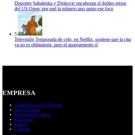
Deportes
Sabalenka y Djokovic encabezan el dobles mixto
del US Open: por qué la número uno quiso ese foco
5
Televisión
Temporada de celo, en Netflix, sostiene que la cita
ya no es obligatoria, pero el apareamiento sí
EMPRESA
Sobre Martin Cid Magazine
Sala de Prensa
Miembros del equipo
Publicidad
Empleo
Contacto