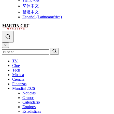
Tiếng Việt
简体中文
繁體中文
Español (Latinoamérica)
✕
TV
Cine
Tech
Música
Ciencia
Finanzas
Mundial 2026
Noticias
Grupos
Calendario
Equipos
Estadísticas