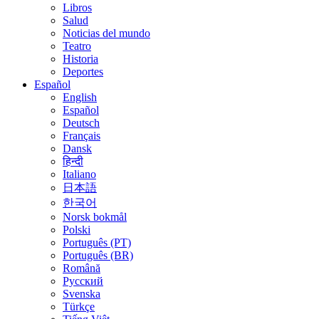
Libros
Salud
Noticias del mundo
Teatro
Historia
Deportes
Español
English
Español
Deutsch
Français
Dansk
हिन्दी
Italiano
日本語
한국어
Norsk bokmål
Polski
Português (PT)
Português (BR)
Română
Русский
Svenska
Türkçe