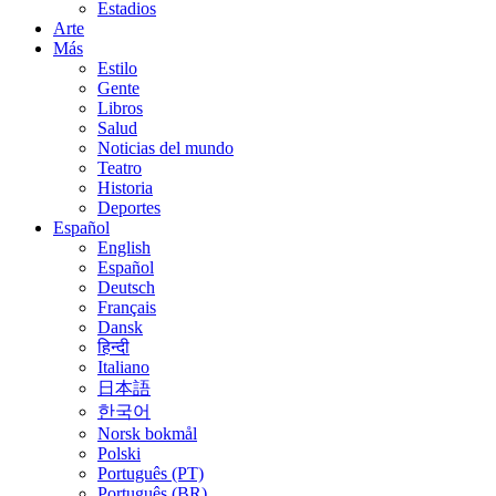
Estadios
Arte
Más
Estilo
Gente
Libros
Salud
Noticias del mundo
Teatro
Historia
Deportes
Español
English
Español
Deutsch
Français
Dansk
हिन्दी
Italiano
日本語
한국어
Norsk bokmål
Polski
Português (PT)
Português (BR)