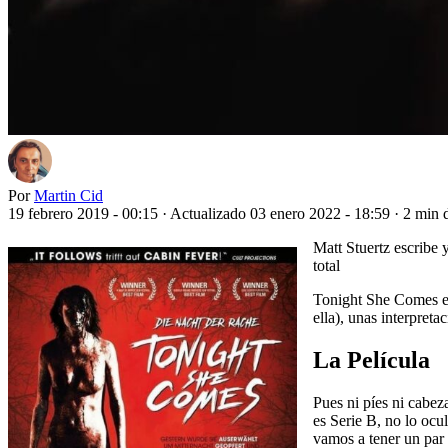
Por
Martin Cid
19 febrero 2019 - 00:15
·
Actualizado 03 enero 2022 - 18:59
·
2 min d
Matt Stuertz escribe 
total
Tonight She Comes es
ella), unas interpret
La Película
Pues ni píes ni cabez
es Serie B, no lo ocu
vamos a tener un par