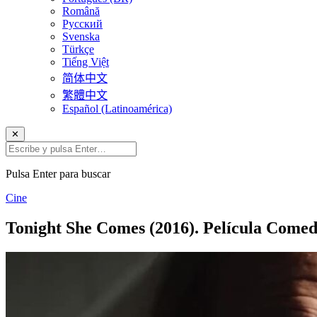
Română
Русский
Svenska
Türkçe
Tiếng Việt
简体中文
繁體中文
Español (Latinoamérica)
✕
Pulsa Enter para buscar
Cine
Tonight She Comes (2016). Película Comedi