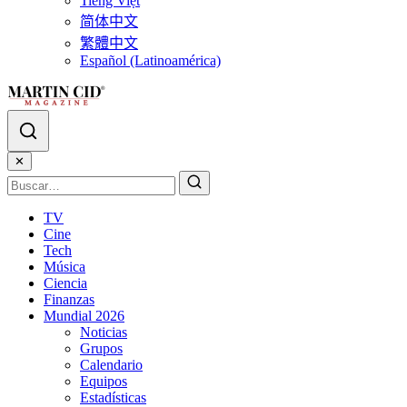
Tiếng Việt
简体中文
繁體中文
Español (Latinoamérica)
✕
TV
Cine
Tech
Música
Ciencia
Finanzas
Mundial 2026
Noticias
Grupos
Calendario
Equipos
Estadísticas