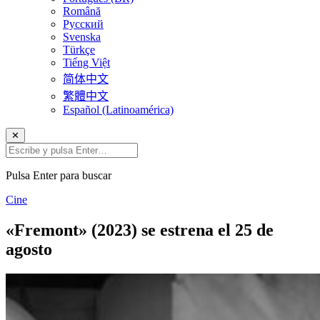
Română
Русский
Svenska
Türkçe
Tiếng Việt
简体中文
繁體中文
Español (Latinoamérica)
✕
Pulsa Enter para buscar
Cine
«Fremont» (2023) se estrena el 25 de
agosto