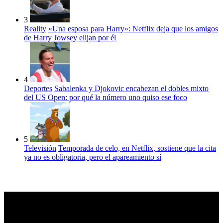
3
Reality
«Una esposa para Harry»: Netflix deja que los amigos
de Harry Jowsey elijan por él
4
Deportes
Sabalenka y Djokovic encabezan el dobles mixto
del US Open: por qué la número uno quiso ese foco
5
Televisión
Temporada de celo, en Netflix, sostiene que la cita
ya no es obligatoria, pero el apareamiento sí