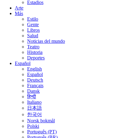
Estadios
Arte
Más
Estilo
Gente
Libros
Salud
Noticias del mundo
Teatro
Historia
Deportes
Español
English
Español
Deutsch
Français
Dansk
हिन्दी
Italiano
日本語
한국어
Norsk bokmål
Polski
Português (PT)
Português (BR)