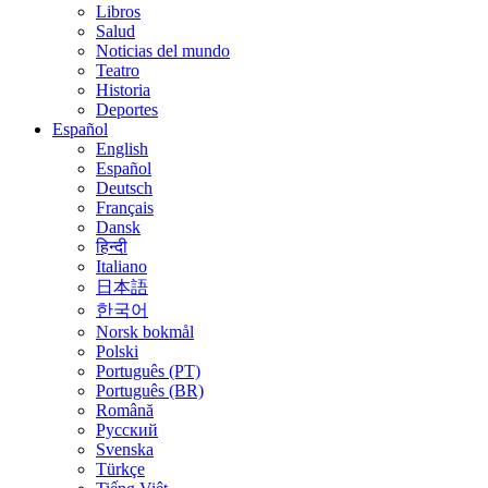
Libros
Salud
Noticias del mundo
Teatro
Historia
Deportes
Español
English
Español
Deutsch
Français
Dansk
हिन्दी
Italiano
日本語
한국어
Norsk bokmål
Polski
Português (PT)
Português (BR)
Română
Русский
Svenska
Türkçe