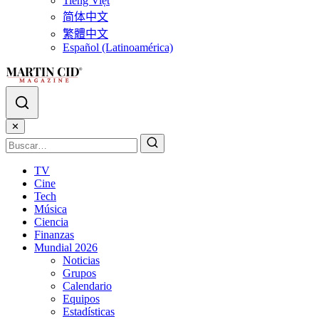
Tiếng Việt
简体中文
繁體中文
Español (Latinoamérica)
✕
TV
Cine
Tech
Música
Ciencia
Finanzas
Mundial 2026
Noticias
Grupos
Calendario
Equipos
Estadísticas