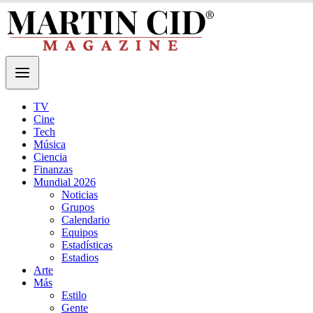
TV
Cine
Tech
Música
Ciencia
Finanzas
Mundial 2026
Noticias
Grupos
Calendario
Equipos
Estadísticas
Estadios
Arte
Más
Estilo
Gente