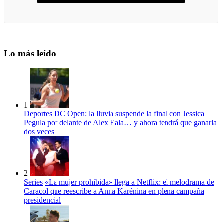
Lo más leído
1
Deportes
DC Open: la lluvia suspende la final con Jessica
Pegula por delante de Alex Eala… y ahora tendrá que ganarla
dos veces
2
Series
«La mujer prohibida» llega a Netflix: el melodrama de
Caracol que reescribe a Anna Karénina en plena campaña
presidencial