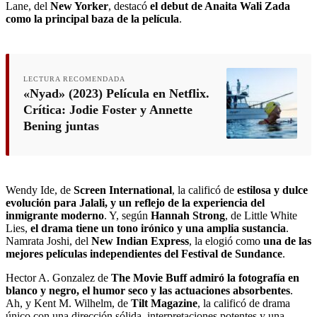
Lane, del
New Yorker
, destacó
el debut de Anaita Wali Zada
como la principal baza de la película
.
LECTURA RECOMENDADA
«Nyad» (2023) Película en Netflix.
Crítica: Jodie Foster y Annette
Bening juntas
Wendy Ide, de
Screen International
, la calificó de
estilosa y dulce
evolución para Jalali, y un reflejo de la experiencia del
inmigrante moderno
. Y, según
Hannah Strong
, de Little White
Lies,
el drama tiene un tono irónico y una amplia sustancia
.
Namrata Joshi, del
New Indian Express
, la elogió como
una de las
mejores películas independientes del Festival de Sundance
.
Hector A. Gonzalez de
The Movie Buff
admiró la fotografía en
blanco y negro, el humor seco y las actuaciones absorbentes
.
Ah, y Kent M. Wilhelm, de
Tilt Magazine
, la calificó de drama
único con una dirección sólida, interpretaciones potentes y una