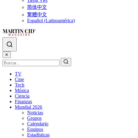
Tiếng Việt
简体中文
繁體中文
Español (Latinoamérica)
✕
TV
Cine
Tech
Música
Ciencia
Finanzas
Mundial 2026
Noticias
Grupos
Calendario
Equipos
Estadísticas