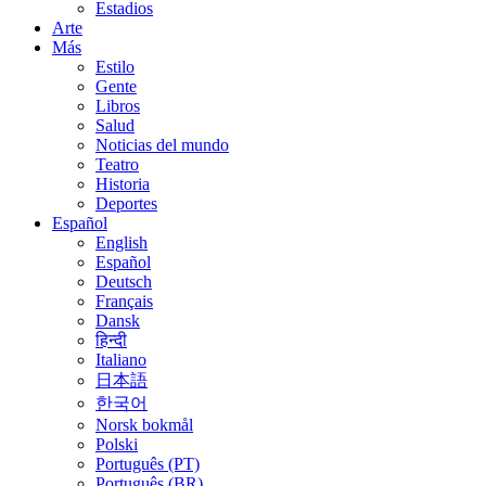
Estadios
Arte
Más
Estilo
Gente
Libros
Salud
Noticias del mundo
Teatro
Historia
Deportes
Español
English
Español
Deutsch
Français
Dansk
हिन्दी
Italiano
日本語
한국어
Norsk bokmål
Polski
Português (PT)
Português (BR)