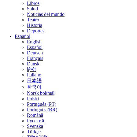
Libros
Salud
Noticias del mundo
Teatro
Historia
Deportes
Español
English
Español
Deutsch
Français
Dansk
हिन्दी
Italiano
日本語
한국어
Norsk bokmål
Polski
Português (PT)
Português (BR)
Română
Русский
Svenska
Türkçe