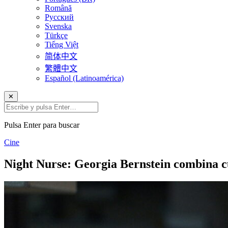
Română
Русский
Svenska
Türkçe
Tiếng Việt
简体中文
繁體中文
Español (Latinoamérica)
✕
Pulsa Enter para buscar
Cine
Night Nurse: Georgia Bernstein combina cu