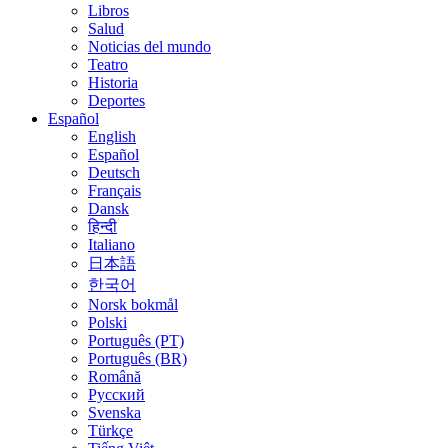
Libros
Salud
Noticias del mundo
Teatro
Historia
Deportes
Español
English
Español
Deutsch
Français
Dansk
हिन्दी
Italiano
日本語
한국어
Norsk bokmål
Polski
Português (PT)
Português (BR)
Română
Русский
Svenska
Türkçe