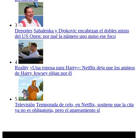
3
Deportes
Sabalenka y Djokovic encabezan el dobles mixto
del US Open: por qué la número uno quiso ese foco
4
Reality
«Una esposa para Harry»: Netflix deja que los amigos
de Harry Jowsey elijan por él
5
Televisión
Temporada de celo, en Netflix, sostiene que la cita
ya no es obligatoria, pero el apareamiento sí