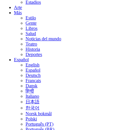
Estadios
Arte
Más
Estilo
Gente
Libros
Salud
Noticias del mundo
Teatro
Historia
Deportes
Español
English
Español
Deutsch
Français
Dansk
हिन्दी
Italiano
日本語
한국어
Norsk bokmål
Polski
Português (PT)
Português (BR)