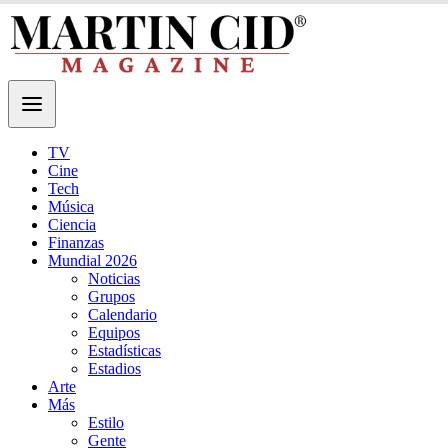
TV
Cine
Tech
Música
Ciencia
Finanzas
Mundial 2026
Noticias
Grupos
Calendario
Equipos
Estadísticas
Estadios
Arte
Más
Estilo
Gente