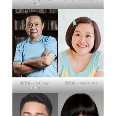
Chang
蔡振南 — A-Cheng's
鍾欣凌 — Madam Tsai
Father