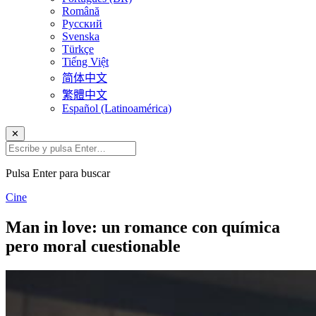
Română
Русский
Svenska
Türkçe
Tiếng Việt
简体中文
繁體中文
Español (Latinoamérica)
✕
Pulsa Enter para buscar
Cine
Man in love: un romance con química
pero moral cuestionable