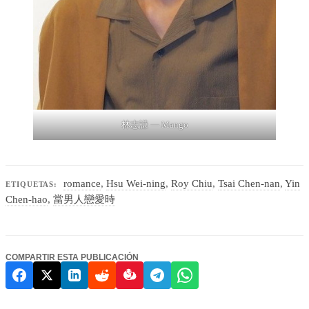
林志謙 — Mango
romance
,
Hsu Wei-ning
,
Roy Chiu
,
Tsai Chen-nan
,
Yin
ETIQUETAS:
Chen-hao
,
當男人戀愛時
COMPARTIR ESTA PUBLICACIÓN