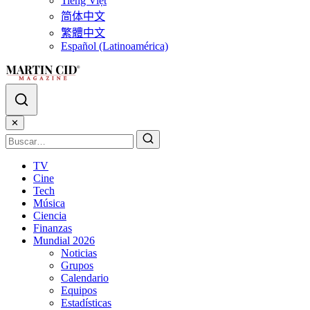
Tiếng Việt
简体中文
繁體中文
Español (Latinoamérica)
✕
TV
Cine
Tech
Música
Ciencia
Finanzas
Mundial 2026
Noticias
Grupos
Calendario
Equipos
Estadísticas