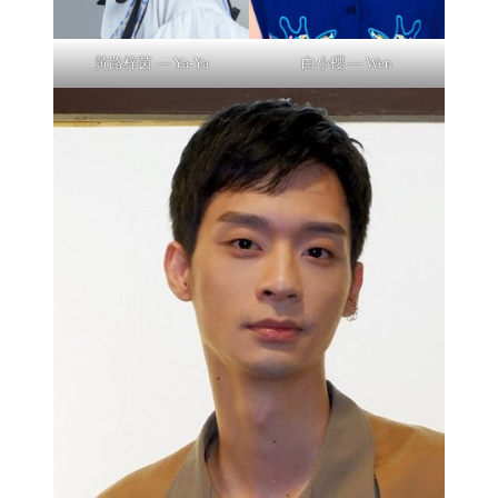
黃路梓茵 — Ya-Ya
白小櫻 — Wen