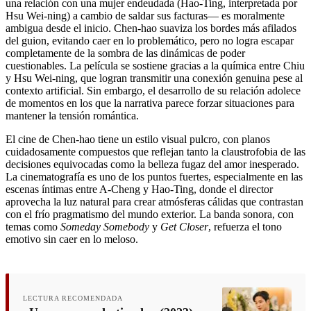
una relación con una mujer endeudada (Hao-Ting, interpretada por
Hsu Wei-ning) a cambio de saldar sus facturas— es moralmente
ambigua desde el inicio. Chen-hao suaviza los bordes más afilados
del guion, evitando caer en lo problemático, pero no logra escapar
completamente de la sombra de las dinámicas de poder
cuestionables. La película se sostiene gracias a la química entre Chiu
y Hsu Wei-ning, que logran transmitir una conexión genuina pese al
contexto artificial. Sin embargo, el desarrollo de su relación adolece
de momentos en los que la narrativa parece forzar situaciones para
mantener la tensión romántica.
El cine de Chen-hao tiene un estilo visual pulcro, con planos
cuidadosamente compuestos que reflejan tanto la claustrofobia de las
decisiones equivocadas como la belleza fugaz del amor inesperado.
La cinematografía es uno de los puntos fuertes, especialmente en las
escenas íntimas entre A-Cheng y Hao-Ting, donde el director
aprovecha la luz natural para crear atmósferas cálidas que contrastan
con el frío pragmatismo del mundo exterior. La banda sonora, con
temas como
Someday Somebody
y
Get Closer
, refuerza el tono
emotivo sin caer en lo meloso.
LECTURA RECOMENDADA