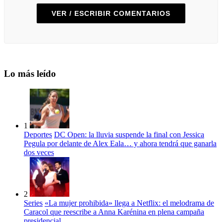
VER / ESCRIBIR COMENTARIOS
Lo más leído
1
Deportes
DC Open: la lluvia suspende la final con Jessica
Pegula por delante de Alex Eala… y ahora tendrá que ganarla
dos veces
2
Series
«La mujer prohibida» llega a Netflix: el melodrama de
Caracol que reescribe a Anna Karénina en plena campaña
presidencial