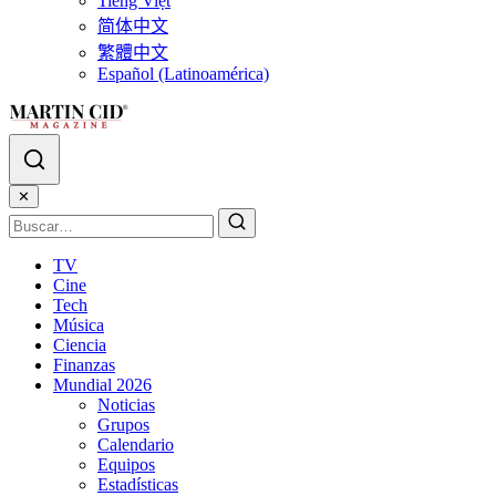
Tiếng Việt
简体中文
繁體中文
Español (Latinoamérica)
✕
TV
Cine
Tech
Música
Ciencia
Finanzas
Mundial 2026
Noticias
Grupos
Calendario
Equipos
Estadísticas