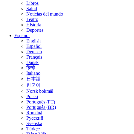
Libros
Salud
Noticias del mundo
Teatro
Historia
Deportes
Español
English
Español
Deutsch
Français
Dansk
हिन्दी
Italiano
日本語
한국어
Norsk bokmål
Polski
Português (PT)
Português (BR)
Română
Русский
Svenska
Türkçe