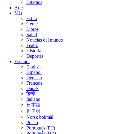
Estadios
Arte
Más
Estilo
Gente
Libros
Salud
Noticias del mundo
Teatro
Historia
Deportes
Español
English
Español
Deutsch
Français
Dansk
हिन्दी
Italiano
日本語
한국어
Norsk bokmål
Polski
Português (PT)
Português (BR)