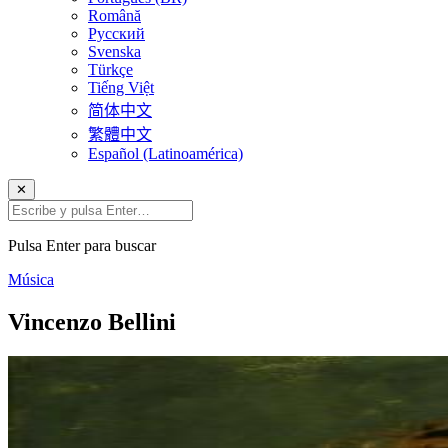
Română
Русский
Svenska
Türkçe
Tiếng Việt
简体中文
繁體中文
Español (Latinoamérica)
✕
Pulsa Enter para buscar
Música
Vincenzo Bellini