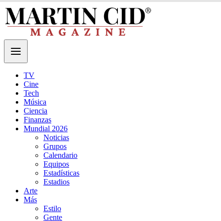
TV
Cine
Tech
Música
Ciencia
Finanzas
Mundial 2026
Noticias
Grupos
Calendario
Equipos
Estadísticas
Estadios
Arte
Más
Estilo
Gente