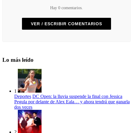
Hay 0 comentarios.
VER / ESCRIBIR COMENTARIOS
Lo más leído
1
Deportes
DC Open: la lluvia suspende la final con Jessica
Pegula por delante de Alex Eala… y ahora tendrá que ganarla
dos veces
2