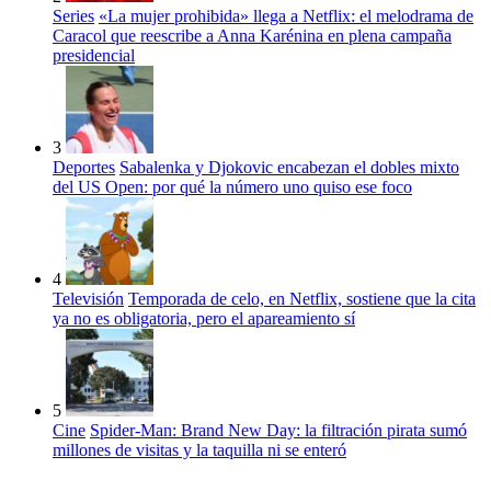
Series
«La mujer prohibida» llega a Netflix: el melodrama de
Caracol que reescribe a Anna Karénina en plena campaña
presidencial
3
Deportes
Sabalenka y Djokovic encabezan el dobles mixto
del US Open: por qué la número uno quiso ese foco
4
Televisión
Temporada de celo, en Netflix, sostiene que la cita
ya no es obligatoria, pero el apareamiento sí
5
Cine
Spider-Man: Brand New Day: la filtración pirata sumó
millones de visitas y la taquilla ni se enteró