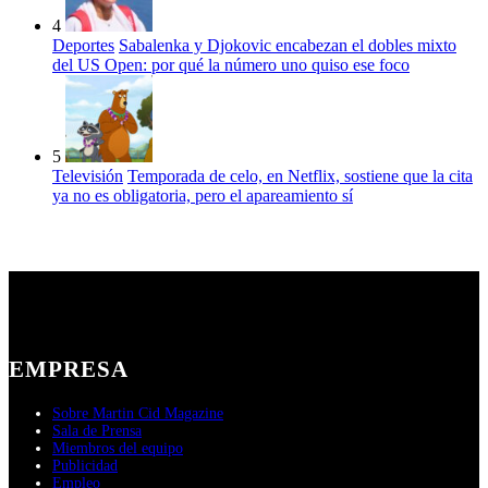
4
Deportes
Sabalenka y Djokovic encabezan el dobles mixto
del US Open: por qué la número uno quiso ese foco
5
Televisión
Temporada de celo, en Netflix, sostiene que la cita
ya no es obligatoria, pero el apareamiento sí
EMPRESA
Sobre Martin Cid Magazine
Sala de Prensa
Miembros del equipo
Publicidad
Empleo