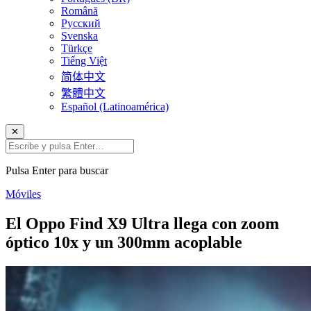
Română
Русский
Svenska
Türkçe
Tiếng Việt
简体中文
繁體中文
Español (Latinoamérica)
✕
Pulsa Enter para buscar
Móviles
El Oppo Find X9 Ultra llega con zoom
óptico 10x y un 300mm acoplable