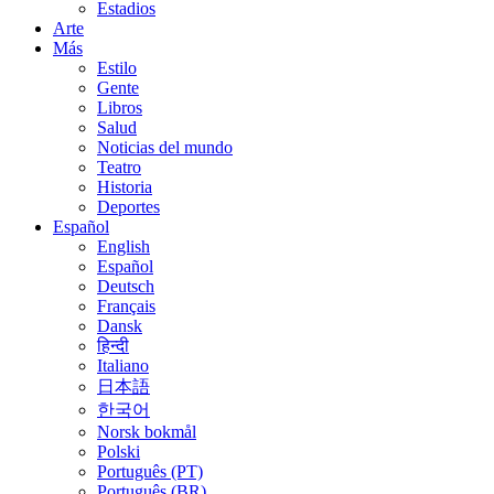
Estadios
Arte
Más
Estilo
Gente
Libros
Salud
Noticias del mundo
Teatro
Historia
Deportes
Español
English
Español
Deutsch
Français
Dansk
हिन्दी
Italiano
日本語
한국어
Norsk bokmål
Polski
Português (PT)
Português (BR)