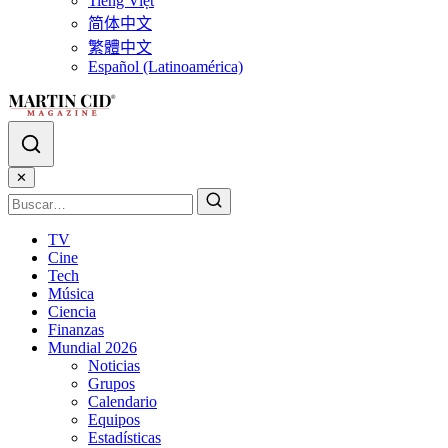
Tiếng Việt
简体中文
繁體中文
Español (Latinoamérica)
✕
TV
Cine
Tech
Música
Ciencia
Finanzas
Mundial 2026
Noticias
Grupos
Calendario
Equipos
Estadísticas