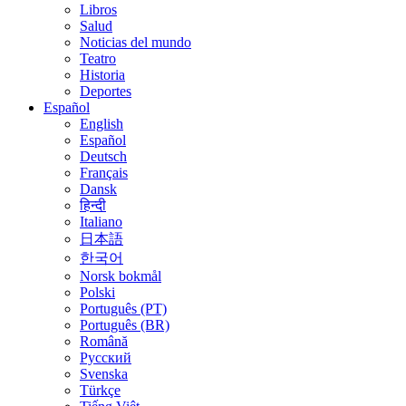
Libros
Salud
Noticias del mundo
Teatro
Historia
Deportes
Español
English
Español
Deutsch
Français
Dansk
हिन्दी
Italiano
日本語
한국어
Norsk bokmål
Polski
Português (PT)
Português (BR)
Română
Русский
Svenska
Türkçe