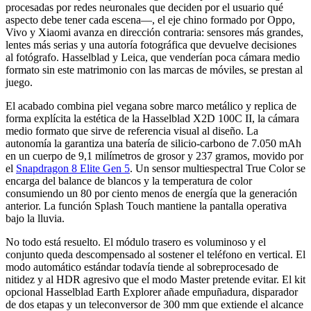
procesadas por redes neuronales que deciden por el usuario qué
aspecto debe tener cada escena—, el eje chino formado por Oppo,
Vivo y Xiaomi avanza en dirección contraria: sensores más grandes,
lentes más serias y una autoría fotográfica que devuelve decisiones
al fotógrafo. Hasselblad y Leica, que venderían poca cámara medio
formato sin este matrimonio con las marcas de móviles, se prestan al
juego.
El acabado combina piel vegana sobre marco metálico y replica de
forma explícita la estética de la Hasselblad X2D 100C II, la cámara
medio formato que sirve de referencia visual al diseño. La
autonomía la garantiza una batería de silicio-carbono de 7.050 mAh
en un cuerpo de 9,1 milímetros de grosor y 237 gramos, movido por
el
Snapdragon 8 Elite Gen 5
. Un sensor multiespectral True Color se
encarga del balance de blancos y la temperatura de color
consumiendo un 80 por ciento menos de energía que la generación
anterior. La función Splash Touch mantiene la pantalla operativa
bajo la lluvia.
No todo está resuelto. El módulo trasero es voluminoso y el
conjunto queda descompensado al sostener el teléfono en vertical. El
modo automático estándar todavía tiende al sobreprocesado de
nitidez y al HDR agresivo que el modo Master pretende evitar. El kit
opcional Hasselblad Earth Explorer añade empuñadura, disparador
de dos etapas y un teleconversor de 300 mm que extiende el alcance