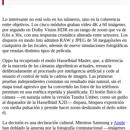
Lo interesante no está solo en los números, sino en la coherencia
entre objetivos. Los cinco módulos graban vídeo 4K a 60 imágenes
por segundo en Dolby Vision HDR en un rango de zoom que va de
0,6x a 30x, con una respuesta cromática alineada entre sensores. Los
disparos en modo foto admiten RAW y JPEG de 50 megapíxeles en
cualquiera de las focales, además de nueve simulaciones fotográficas
que emulan distintos tipos de película.
Oppo ha recuperado el modo Hasselblad Master, que, a diferencia
de la mayoría de las cámaras algorítmicas actuales, renuncia
deliberadamente al procesado por inteligencia artificial y cede al
usuario el control de toda la cadena de imagen. Las primeras
pruebas independientes constatan un resultado más natural, sin el
mapa tonal agresivo que ha convertido las fotos de los teléfonos
premium en una estética repetida y plastificada. El botón físico de
cámara —en naranja sobre la versión Tundra Umber, como un guiño
al disparador de la Hasselblad X2D— dispara, bloquea exposición
con media pulsación y permite hacer zoom deslizando el dedo sobre
él.
La decisión es una declaración cultural. Mientras Samsung y
Apple
han doblado la apuesta por la fotografía computacional —imágenes