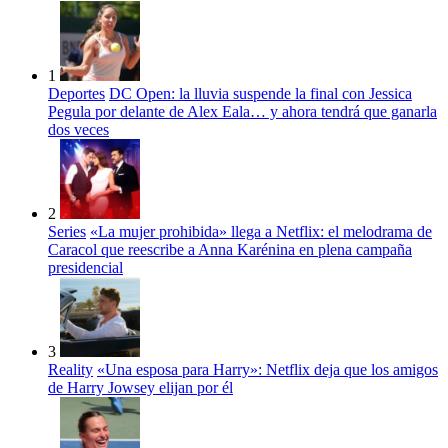
1
Deportes
DC Open: la lluvia suspende la final con Jessica
Pegula por delante de Alex Eala… y ahora tendrá que ganarla
dos veces
2
Series
«La mujer prohibida» llega a Netflix: el melodrama de
Caracol que reescribe a Anna Karénina en plena campaña
presidencial
3
Reality
«Una esposa para Harry»: Netflix deja que los amigos
de Harry Jowsey elijan por él