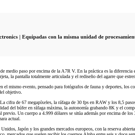
ctronics | Equipadas con la misma unidad de procesamien
e medio paso por encima de la A7R V. En la práctica es la diferencia en
ta, la pantalla totalmente articulada y el rediseño del agarre que estren
el mismo evento, pensado para fotógrafos de fauna y deportes, los co
el objetivo.
. La cifra de 67 megapíxeles, la ráfaga de 30 fps en RAW y los 8,5 pasos
didad del búfer en ráfaga máxima, la autonomía grabando 8K y el compo
al previo. Un cuerpo a 4.999 dólares se sitúa además por encima de los 
mara actual.
 Unidos, Japón y los grandes mercados europeos, con la reserva abierta
ico, mercados que suelen recibir los cuerpos Alpha entre seis y doce se