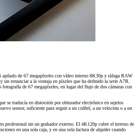
MOS apilado de 67 megapíxeles con vídeo interno 8K30p y ráfaga RAW
 sin renunciar a la ventaja en píxeles que ha definido la serie A7R.
otografía de 67 megapíxeles, en lugar del flujo de dos cámaras con
ue se traducía en distorsión por obturador electrónico en sujetos
o sensor, suficiente para seguir a un colibrí, a un velocista o a un
to profesional sin un grabador externo. El 4K120p cubre el terreno de
ciones en una sola caja, y en una sola factura de alquiler cuando