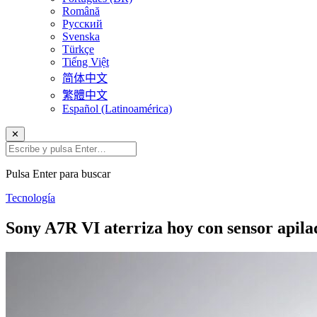
Română
Русский
Svenska
Türkçe
Tiếng Việt
简体中文
繁體中文
Español (Latinoamérica)
✕
Pulsa Enter para buscar
Tecnología
Sony A7R VI aterriza hoy con sensor apila