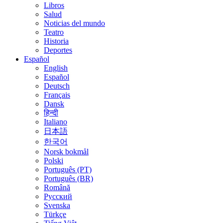
Libros
Salud
Noticias del mundo
Teatro
Historia
Deportes
Español
English
Español
Deutsch
Français
Dansk
हिन्दी
Italiano
日本語
한국어
Norsk bokmål
Polski
Português (PT)
Português (BR)
Română
Русский
Svenska
Türkçe