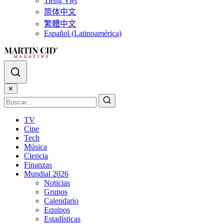
Tiếng Việt
简体中文
繁體中文
Español (Latinoamérica)
✕
TV
Cine
Tech
Música
Ciencia
Finanzas
Mundial 2026
Noticias
Grupos
Calendario
Equipos
Estadísticas