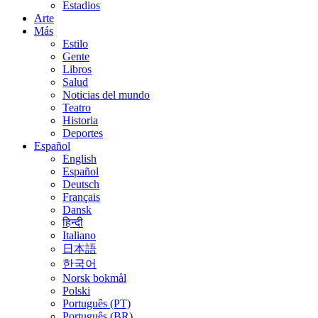
Estadios
Arte
Más
Estilo
Gente
Libros
Salud
Noticias del mundo
Teatro
Historia
Deportes
Español
English
Español
Deutsch
Français
Dansk
हिन्दी
Italiano
日本語
한국어
Norsk bokmål
Polski
Português (PT)
Português (BR)