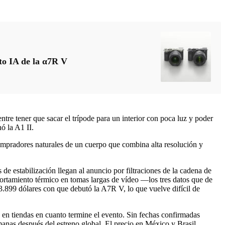
to IA de la α7R V
tre tener que sacar el trípode para un interior con poca luz y poder
ó la A1 II.
mpradores naturales de un cuerpo que combina alta resolución y
 de estabilización llegan al anuncio por filtraciones de la cadena de
rtamiento térmico en tomas largas de vídeo —los tres datos que de
3.899 dólares con que debutó la A7R V, lo que vuelve difícil de
 en tiendas en cuanto termine el evento. Sin fechas confirmadas
manas después del estreno global. El precio en México y Brasil