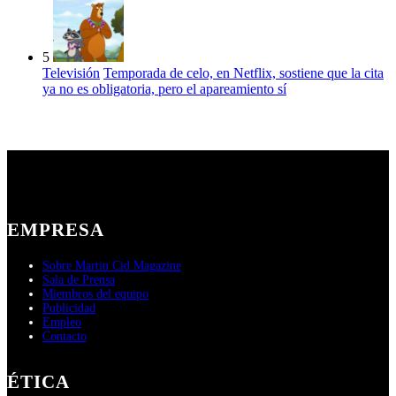
5
Televisión
Temporada de celo, en Netflix, sostiene que la cita
ya no es obligatoria, pero el apareamiento sí
EMPRESA
Sobre Martin Cid Magazine
Sala de Prensa
Miembros del equipo
Publicidad
Empleo
Contacto
ÉTICA