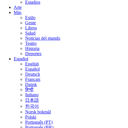
Estadios
Arte
Más
Estilo
Gente
Libros
Salud
Noticias del mundo
Teatro
Historia
Deportes
Español
English
Español
Deutsch
Français
Dansk
हिन्दी
Italiano
日本語
한국어
Norsk bokmål
Polski
Português (PT)
Português (BR)