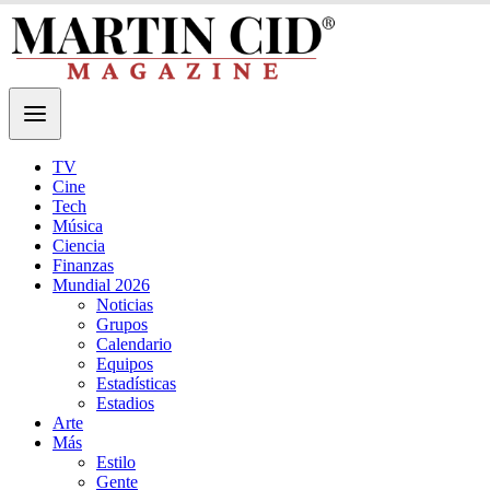
TV
Cine
Tech
Música
Ciencia
Finanzas
Mundial 2026
Noticias
Grupos
Calendario
Equipos
Estadísticas
Estadios
Arte
Más
Estilo
Gente