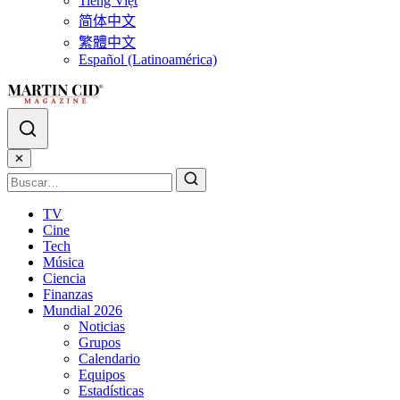
Tiếng Việt
简体中文
繁體中文
Español (Latinoamérica)
✕
TV
Cine
Tech
Música
Ciencia
Finanzas
Mundial 2026
Noticias
Grupos
Calendario
Equipos
Estadísticas