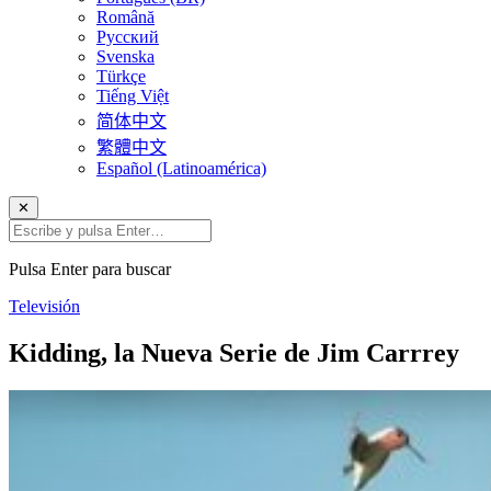
Română
Русский
Svenska
Türkçe
Tiếng Việt
简体中文
繁體中文
Español (Latinoamérica)
✕
Pulsa Enter para buscar
Televisión
Kidding, la Nueva Serie de Jim Carrrey