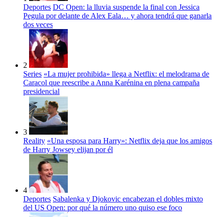
Deportes
DC Open: la lluvia suspende la final con Jessica
Pegula por delante de Alex Eala… y ahora tendrá que ganarla
dos veces
2
Series
«La mujer prohibida» llega a Netflix: el melodrama de
Caracol que reescribe a Anna Karénina en plena campaña
presidencial
3
Reality
«Una esposa para Harry»: Netflix deja que los amigos
de Harry Jowsey elijan por él
4
Deportes
Sabalenka y Djokovic encabezan el dobles mixto
del US Open: por qué la número uno quiso ese foco