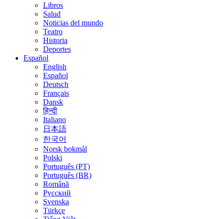
Libros
Salud
Noticias del mundo
Teatro
Historia
Deportes
Español
English
Español
Deutsch
Français
Dansk
हिन्दी
Italiano
日本語
한국어
Norsk bokmål
Polski
Português (PT)
Português (BR)
Română
Русский
Svenska
Türkçe