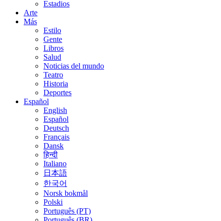
Estadios
Arte
Más
Estilo
Gente
Libros
Salud
Noticias del mundo
Teatro
Historia
Deportes
Español
English
Español
Deutsch
Français
Dansk
हिन्दी
Italiano
日本語
한국어
Norsk bokmål
Polski
Português (PT)
Português (BR)