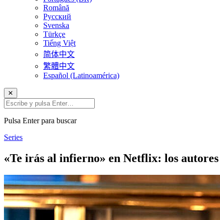
Română
Русский
Svenska
Türkçe
Tiếng Việt
简体中文
繁體中文
Español (Latinoamérica)
✕
Pulsa Enter para buscar
Series
«Te irás al infierno» en Netflix: los autor