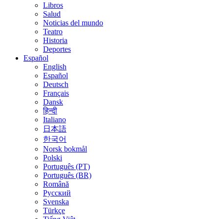
Libros
Salud
Noticias del mundo
Teatro
Historia
Deportes
Español
English
Español
Deutsch
Français
Dansk
हिन्दी
Italiano
日本語
한국어
Norsk bokmål
Polski
Português (PT)
Português (BR)
Română
Русский
Svenska
Türkçe