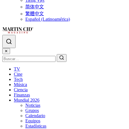
Tiếng Việt
简体中文
繁體中文
Español (Latinoamérica)
✕
TV
Cine
Tech
Música
Ciencia
Finanzas
Mundial 2026
Noticias
Grupos
Calendario
Equipos
Estadísticas