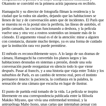
Okamoto se convirtió en la primera actriz japonesa en recibirlo.
Hamaguchi y su director de fotografía filman la residencia y la
ciudad que la rodea sin alardes, dejando que las habitaciones se
llenen de luz y de conversación antes que de incidentes. El París que
se muestra no es la postal sino la periferia, las líneas de autobús, el
jardín cansado, las cocinas funcionando a deshora, y la película
vuelve una y otra vez a rostros sostenidos un instante más de lo
cómodo. El argumento visual es el de la atención: mirar a alguien
con constancia, durante mucho tiempo, ya es una forma de cuidado
que la institución rara vez puede permitirse.
El método es reconociblemente suyo. A lo largo de sus dramas de
cámara, Hamaguchi ha convertido los planos largos y las
habitaciones desnudas en sistemas a presión, donde una sola
conversación puede reorganizar en silencio todo lo que viene
después. Pasar al francés, y a una historia que viaja entre Tokio y los
suburbios de París, es un cambio de terreno real, pero el instinto
permanece intacto: la paciencia, la confianza en la palabra, la
sensación de una cámara que escucha en lugar de ilustrar.
El punto de partida está tomado de la vida. La película se inspira
libremente en una correspondencia publicada entre la filósofa
Makiko Miyano, que vivía una enfermedad terminal, y la
antropóloga Maho Isono, unas cartas que intentaban pensar con