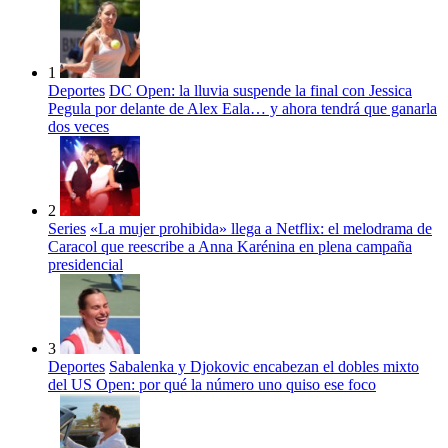
1
Deportes
DC Open: la lluvia suspende la final con Jessica
Pegula por delante de Alex Eala… y ahora tendrá que ganarla
dos veces
2
Series
«La mujer prohibida» llega a Netflix: el melodrama de
Caracol que reescribe a Anna Karénina en plena campaña
presidencial
3
Deportes
Sabalenka y Djokovic encabezan el dobles mixto
del US Open: por qué la número uno quiso ese foco