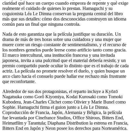
claridad qué hace un cuerpo cuando empeora de repente y qué exige
realmente el cuidado de quienes lo prestan. Hamaguchi y su
coguionista Léa Le Dimna conservan la pregunta central del libro
más que sus detalles: cómo dos desconocidas construyen un idioma
común para un final que ninguna controla.
Nada de esto garantiza que la película justifique su duración. Un
drama de más de tres horas sobre una cuidadora y una mujer que
muere corre un riesgo constante de sentimentalismo, y el recurso de
los nombres gemelos puede leerse como artificio tanto como gracia.
El marco intercultural, una institución francesa y una invitada
japonesa, invita a una pulcritud que el material debería resistir, y un
premio compartido puede ocultar lo distinto que es el trabajo de cada
actriz. La película no promete resolver el duelo, y quien busque un
arco claro hacia el consuelo puede hallar ese rechazo más frustrante
que reconfortante.
Alrededor de sus dos protagonistas, el reparto incluye a Kyōzō
Nagatsuka como Gorô Kiyomiya, Kodai Kurosaki como Tomoki
Kubodera, Jean-Charles Clichet como Olivier y Marie Bunel como
Sophie. Hamaguchi firma el guion junto a Léa Le Dimna.
Coproducción de Francia, Japón, Alemania y Bélgica, la película
fue levantada por Cinefrance Studios, Office Shirous, Bitters End,
Heimatfilm y Tarantula; Diaphana Distribution la estrena en Francia,
Bitters End en Japón y Neon posee los derechos para Norteamérica.