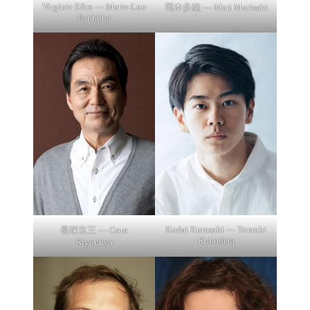
Virginie Efira — Marie-Lou
岡本多緒 — Mari Morisaki
Fontaine
Kodai Kurosaki — Tomoki
長塚京三 — Goro
Kubodera
Kiyomiya