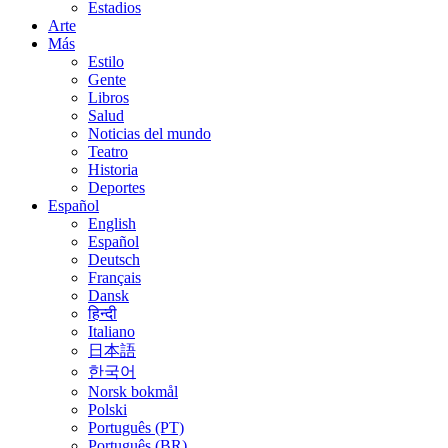
Estadios
Arte
Más
Estilo
Gente
Libros
Salud
Noticias del mundo
Teatro
Historia
Deportes
Español
English
Español
Deutsch
Français
Dansk
हिन्दी
Italiano
日本語
한국어
Norsk bokmål
Polski
Português (PT)
Português (BR)