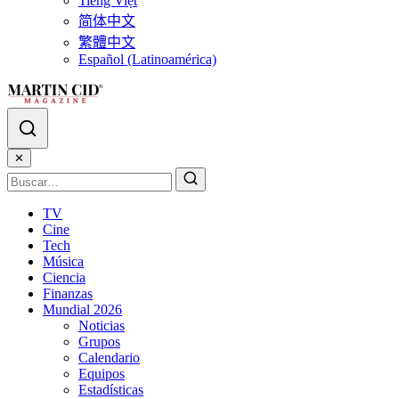
Tiếng Việt
简体中文
繁體中文
Español (Latinoamérica)
✕
TV
Cine
Tech
Música
Ciencia
Finanzas
Mundial 2026
Noticias
Grupos
Calendario
Equipos
Estadísticas