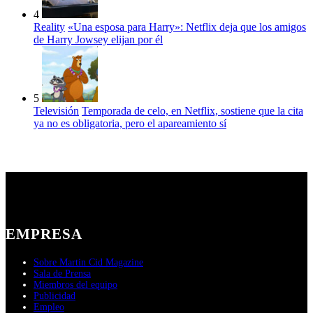
4
Reality
«Una esposa para Harry»: Netflix deja que los amigos
de Harry Jowsey elijan por él
5
Televisión
Temporada de celo, en Netflix, sostiene que la cita
ya no es obligatoria, pero el apareamiento sí
EMPRESA
Sobre Martin Cid Magazine
Sala de Prensa
Miembros del equipo
Publicidad
Empleo