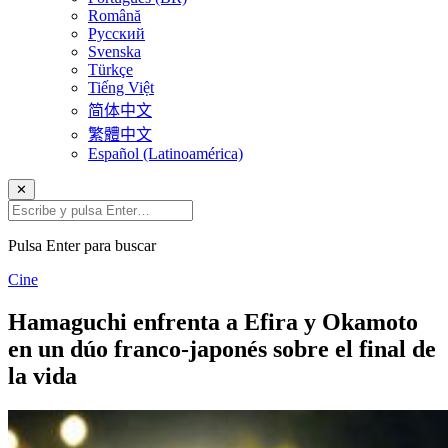
Română
Русский
Svenska
Türkçe
Tiếng Việt
简体中文
繁體中文
Español (Latinoamérica)
✕
Pulsa Enter para buscar
Cine
Hamaguchi enfrenta a Efira y Okamoto
en un dúo franco-japonés sobre el final de
la vida