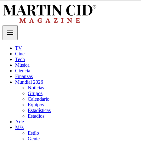
TV
Cine
Tech
Música
Ciencia
Finanzas
Mundial 2026
Noticias
Grupos
Calendario
Equipos
Estadísticas
Estadios
Arte
Más
Estilo
Gente