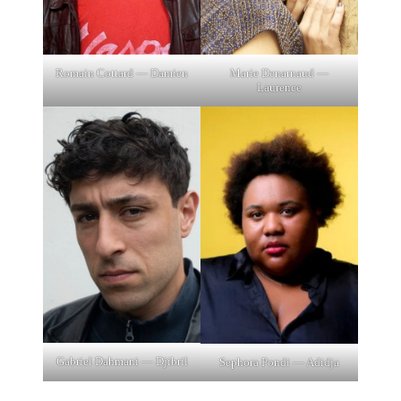
Romain Cottard — Damien
Marie Denarnaud —
Laurence
Gabriel Dahmani — Djibril
Sephora Pondi — Adidja