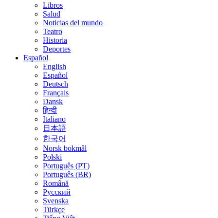
Libros
Salud
Noticias del mundo
Teatro
Historia
Deportes
Español
English
Español
Deutsch
Français
Dansk
हिन्दी
Italiano
日本語
한국어
Norsk bokmål
Polski
Português (PT)
Português (BR)
Română
Русский
Svenska
Türkçe