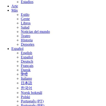
Estadios
Arte
Más
Estilo
Gente
Libros
Salud
Noticias del mundo
Teatro
Historia
Deportes
Español
English
Español
Deutsch
Français
Dansk
हिन्दी
Italiano
日本語
한국어
Norsk bokmål
Polski
Português (PT)
Português (BR)