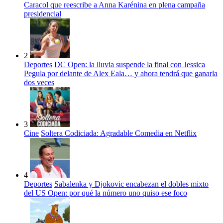
Caracol que reescribe a Anna Karénina en plena campaña
presidencial
2
Deportes
DC Open: la lluvia suspende la final con Jessica
Pegula por delante de Alex Eala… y ahora tendrá que ganarla
dos veces
3
Cine
Soltera Codiciada: Agradable Comedia en Netflix
4
Deportes
Sabalenka y Djokovic encabezan el dobles mixto
del US Open: por qué la número uno quiso ese foco