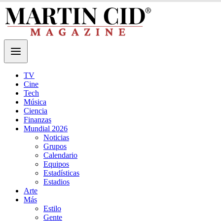
TV
Cine
Tech
Música
Ciencia
Finanzas
Mundial 2026
Noticias
Grupos
Calendario
Equipos
Estadísticas
Estadios
Arte
Más
Estilo
Gente