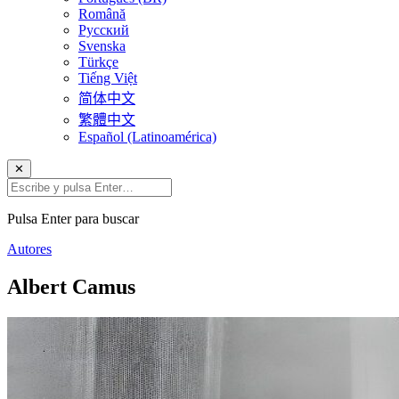
Română
Русский
Svenska
Türkçe
Tiếng Việt
简体中文
繁體中文
Español (Latinoamérica)
✕
Pulsa Enter para buscar
Autores
Albert Camus