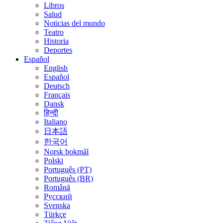
Libros
Salud
Noticias del mundo
Teatro
Historia
Deportes
Español
English
Español
Deutsch
Français
Dansk
हिन्दी
Italiano
日本語
한국어
Norsk bokmål
Polski
Português (PT)
Português (BR)
Română
Русский
Svenska
Türkçe