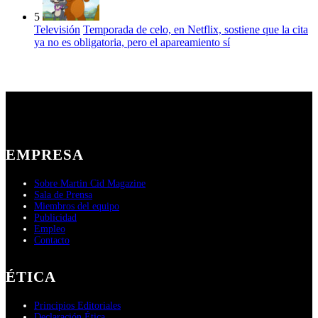
5
Televisión
Temporada de celo, en Netflix, sostiene que la cita
ya no es obligatoria, pero el apareamiento sí
EMPRESA
Sobre Martin Cid Magazine
Sala de Prensa
Miembros del equipo
Publicidad
Empleo
Contacto
ÉTICA
Principios Editoriales
Declaración Ética