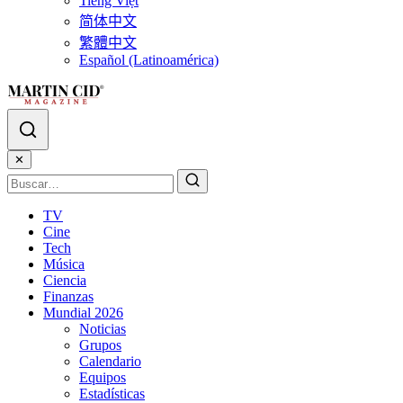
Tiếng Việt
简体中文
繁體中文
Español (Latinoamérica)
✕
TV
Cine
Tech
Música
Ciencia
Finanzas
Mundial 2026
Noticias
Grupos
Calendario
Equipos
Estadísticas