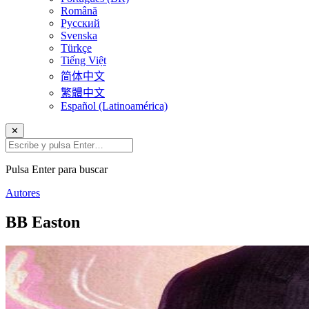
Română
Русский
Svenska
Türkçe
Tiếng Việt
简体中文
繁體中文
Español (Latinoamérica)
✕
Pulsa Enter para buscar
Autores
BB Easton