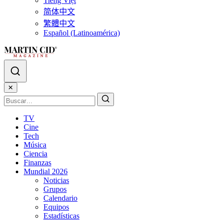
Tiếng Việt
简体中文
繁體中文
Español (Latinoamérica)
✕
TV
Cine
Tech
Música
Ciencia
Finanzas
Mundial 2026
Noticias
Grupos
Calendario
Equipos
Estadísticas