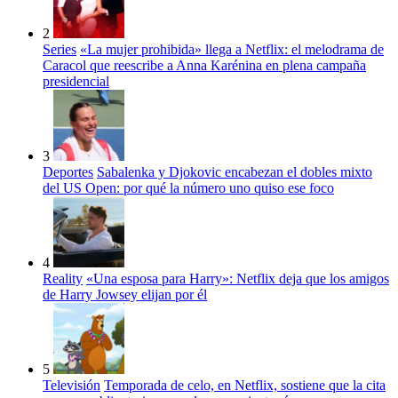
2
Series
«La mujer prohibida» llega a Netflix: el melodrama de
Caracol que reescribe a Anna Karénina en plena campaña
presidencial
3
Deportes
Sabalenka y Djokovic encabezan el dobles mixto
del US Open: por qué la número uno quiso ese foco
4
Reality
«Una esposa para Harry»: Netflix deja que los amigos
de Harry Jowsey elijan por él
5
Televisión
Temporada de celo, en Netflix, sostiene que la cita