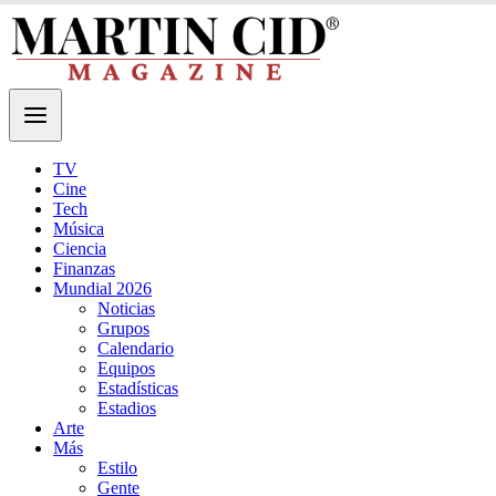
TV
Cine
Tech
Música
Ciencia
Finanzas
Mundial 2026
Noticias
Grupos
Calendario
Equipos
Estadísticas
Estadios
Arte
Más
Estilo
Gente