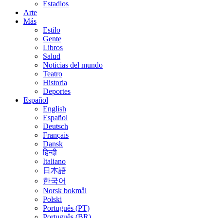
Estadios
Arte
Más
Estilo
Gente
Libros
Salud
Noticias del mundo
Teatro
Historia
Deportes
Español
English
Español
Deutsch
Français
Dansk
हिन्दी
Italiano
日本語
한국어
Norsk bokmål
Polski
Português (PT)
Português (BR)