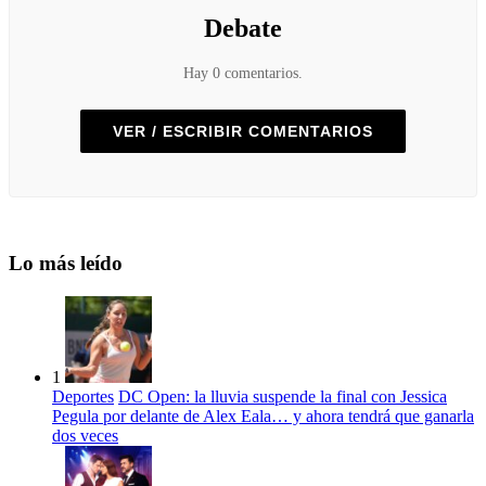
Debate
Hay 0 comentarios.
VER / ESCRIBIR COMENTARIOS
Lo más leído
1
Deportes
DC Open: la lluvia suspende la final con Jessica
Pegula por delante de Alex Eala… y ahora tendrá que ganarla
dos veces