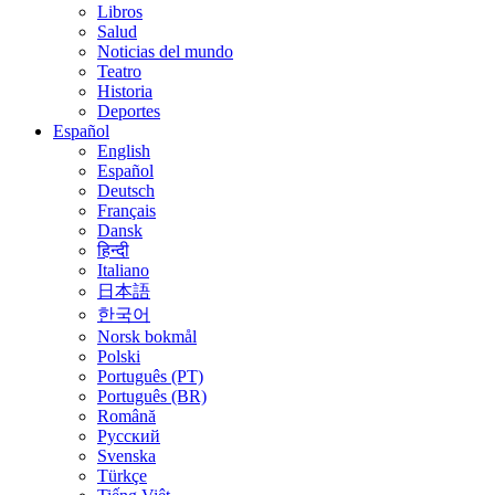
Libros
Salud
Noticias del mundo
Teatro
Historia
Deportes
Español
English
Español
Deutsch
Français
Dansk
हिन्दी
Italiano
日本語
한국어
Norsk bokmål
Polski
Português (PT)
Português (BR)
Română
Русский
Svenska
Türkçe