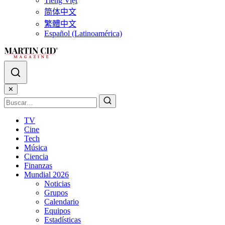
Tiếng Việt
简体中文
繁體中文
Español (Latinoamérica)
✕
TV
Cine
Tech
Música
Ciencia
Finanzas
Mundial 2026
Noticias
Grupos
Calendario
Equipos
Estadísticas