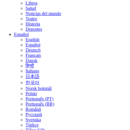
Libros
Salud
Noticias del mundo
Teatro
Historia
Deportes
Español
English
Español
Deutsch
Français
Dansk
हिन्दी
Italiano
日本語
한국어
Norsk bokmål
Polski
Português (PT)
Português (BR)
Română
Русский
Svenska
Türkçe