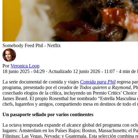
Somebody Feed Phil - Netflix
Por
Veronica Loop
18 junio 2025 - 04:29
·
Actualizado 12 junio 2026 - 11:07
·
4 min de 
La serie documental de comida y viajes
Comida para Phil
regresa pa
programa, presentado por el creador de
Todos quieren a Raymond
, P
cosechado elogios de la crítica, incluyendo un Premio Critics’ Cho
James Beard. El propio Rosenthal fue nombrado “Estrella Masculina 
chefs, lugareños y amigos, compartiendo mesa en destinos de todo el
Un pasaporte sellado por varios continentes
La octava temporada expande el alcance global del programa con ocho 
lugares: Ámsterdam en los Países Bajos; Boston, Massachusetts; el Paí
Filipinas; Las Vegas, Nevada; y Guatemala. Esta selección combina re