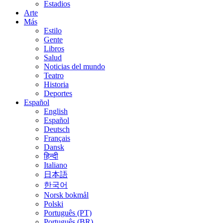
Estadios
Arte
Más
Estilo
Gente
Libros
Salud
Noticias del mundo
Teatro
Historia
Deportes
Español
English
Español
Deutsch
Français
Dansk
हिन्दी
Italiano
日本語
한국어
Norsk bokmål
Polski
Português (PT)
Português (BR)