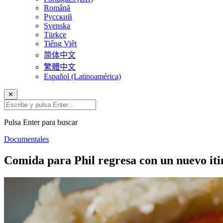
Română
Русский
Svenska
Türkçe
Tiếng Việt
简体中文
繁體中文
Español (Latinoamérica)
✕
Pulsa Enter para buscar
Documentales
Comida para Phil regresa con un nuevo iti