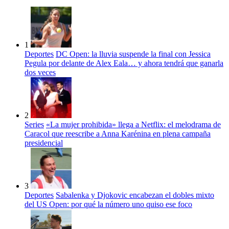
1
Deportes
DC Open: la lluvia suspende la final con Jessica
Pegula por delante de Alex Eala… y ahora tendrá que ganarla
dos veces
2
Series
«La mujer prohibida» llega a Netflix: el melodrama de
Caracol que reescribe a Anna Karénina en plena campaña
presidencial
3
Deportes
Sabalenka y Djokovic encabezan el dobles mixto
del US Open: por qué la número uno quiso ese foco