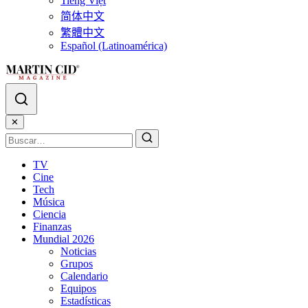
Tiếng Việt
简体中文
繁體中文
Español (Latinoamérica)
✕
TV
Cine
Tech
Música
Ciencia
Finanzas
Mundial 2026
Noticias
Grupos
Calendario
Equipos
Estadísticas