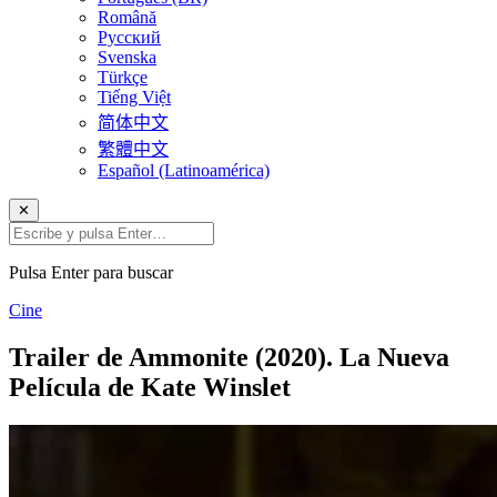
Română
Русский
Svenska
Türkçe
Tiếng Việt
简体中文
繁體中文
Español (Latinoamérica)
✕
Pulsa Enter para buscar
Cine
Trailer de Ammonite (2020). La Nueva
Película de Kate Winslet