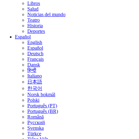
Libros
Salud
Noticias del mundo
Teatro
Historia
Deportes
Español
English
Español
Deutsch
Français
Dansk
हिन्दी
Italiano
日本語
한국어
Norsk bokmål
Polski
Português (PT)
Português (BR)
Română
Русский
Svenska
Türkçe