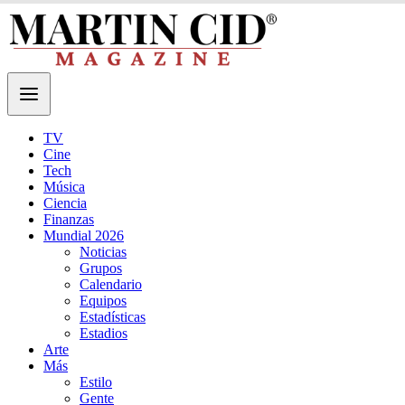
TV
Cine
Tech
Música
Ciencia
Finanzas
Mundial 2026
Noticias
Grupos
Calendario
Equipos
Estadísticas
Estadios
Arte
Más
Estilo
Gente