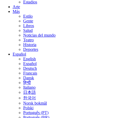
Estadios
Arte
Más
Estilo
Gente
Libros
Salud
Noticias del mundo
Teatro
Historia
Deportes
Español
English
Español
Deutsch
Français
Dansk
हिन्दी
Italiano
日本語
한국어
Norsk bokmål
Polski
Português (PT)
Português (BR)