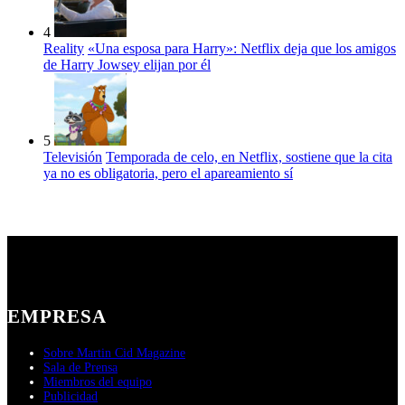
4
Reality
«Una esposa para Harry»: Netflix deja que los amigos
de Harry Jowsey elijan por él
5
Televisión
Temporada de celo, en Netflix, sostiene que la cita
ya no es obligatoria, pero el apareamiento sí
EMPRESA
Sobre Martin Cid Magazine
Sala de Prensa
Miembros del equipo
Publicidad