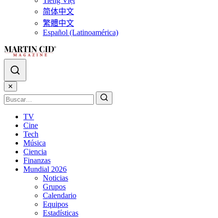
Tiếng Việt
简体中文
繁體中文
Español (Latinoamérica)
✕
TV
Cine
Tech
Música
Ciencia
Finanzas
Mundial 2026
Noticias
Grupos
Calendario
Equipos
Estadísticas