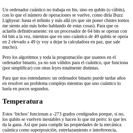
Un ordenador cuántico no trabaja en bis, sino en qubits (o cúbits),
con lo que el número de operaciones se vuelve, como diría Buzz
Lighyear: hasta el infinito y más allá (es que sin poner chistes tontos
me siento aún más bobo hablando de estas cosas). Para que os
aclaréis definitivamente: en un procesador de 64 bits se operan con
64 bits a la vez, mientras que en uno cuántico de 49 qubits se opera
en 2 elevado a 49 (y voy a dejar la calculadora en paz, que sale
mucho).
Pero los algoritmos y toda la programación que usamos en el
ordenador binario, ya no son válidos para el cuántico, que funciona
(por simplificar) con otras leyes totalmente distintas.
Para que nos entendamos: un ordenador binario puede tardar años
en resolver un problema complejo mientras que uno cuántico lo
haría en pocos segundos.
Temperatura
Estos ‘bichos’ funcionan a -273 grados centígrados porque, si no,
los qubits se vuelven inestables y hacen lo que mi perro: lo que les
da la gana. Así que para cumplir las propiedades de la mecánica
cuántica como superposición, entrelazamiento e interferencia,