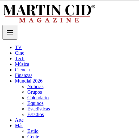
TV
Cine
Tech
Música
Ciencia
Finanzas
Mundial 2026
Noticias
Grupos
Calendario
Equipos
Estadísticas
Estadios
Arte
Más
Estilo
Gente