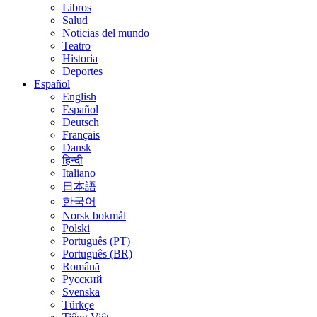
Libros
Salud
Noticias del mundo
Teatro
Historia
Deportes
Español
English
Español
Deutsch
Français
Dansk
हिन्दी
Italiano
日本語
한국어
Norsk bokmål
Polski
Português (PT)
Português (BR)
Română
Русский
Svenska
Türkçe