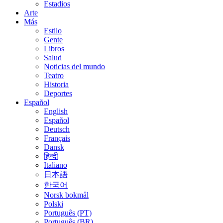
Estadios
Arte
Más
Estilo
Gente
Libros
Salud
Noticias del mundo
Teatro
Historia
Deportes
Español
English
Español
Deutsch
Français
Dansk
हिन्दी
Italiano
日本語
한국어
Norsk bokmål
Polski
Português (PT)
Português (BR)