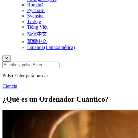
Română
Русский
Svenska
Türkçe
Tiếng Việt
简体中文
繁體中文
Español (Latinoamérica)
✕
Pulsa Enter para buscar
Ciencia
¿Qué es un Ordenador Cuántico?