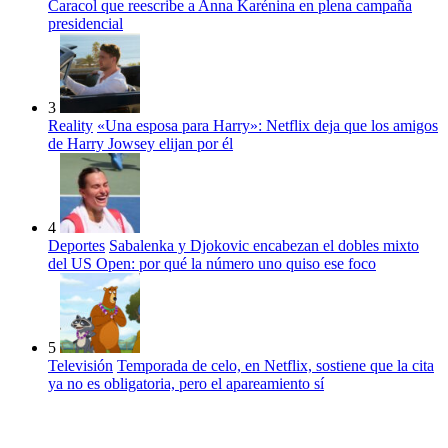
Caracol que reescribe a Anna Karénina en plena campaña
presidencial
3
Reality
«Una esposa para Harry»: Netflix deja que los amigos
de Harry Jowsey elijan por él
4
Deportes
Sabalenka y Djokovic encabezan el dobles mixto
del US Open: por qué la número uno quiso ese foco
5
Televisión
Temporada de celo, en Netflix, sostiene que la cita
ya no es obligatoria, pero el apareamiento sí