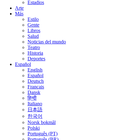
Estadios
Arte
Más
Estilo
Gente
Libros
Salud
Noticias del mundo
Teatro
Historia
Deportes
Español
English
Español
Deutsch
Français
Dansk
हिन्दी
Italiano
日本語
한국어
Norsk bokmål
Polski
Português (PT)
Português (BR)