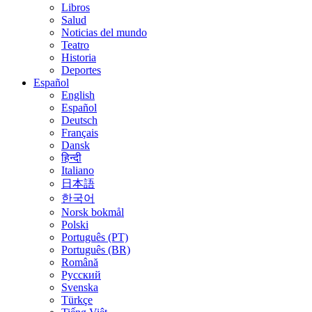
Libros
Salud
Noticias del mundo
Teatro
Historia
Deportes
Español
English
Español
Deutsch
Français
Dansk
हिन्दी
Italiano
日本語
한국어
Norsk bokmål
Polski
Português (PT)
Português (BR)
Română
Русский
Svenska
Türkçe