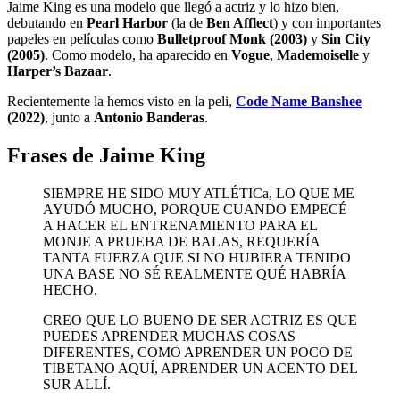
Jaime King es una modelo que llegó a actriz y lo hizo bien,
debutando en
Pearl Harbor
(la de
Ben Afflect
) y con importantes
papeles en películas como
Bulletproof Monk (2003)
y
Sin City
(2005)
. Como modelo, ha aparecido en
Vogue
,
Mademoiselle
y
Harper’s Bazaar
.
Recientemente la hemos visto en la peli,
Code Name Banshee
(2022)
, junto a
Antonio Banderas
.
Frases de Jaime King
SIEMPRE HE SIDO MUY ATLÉTICa, LO QUE ME
AYUDÓ MUCHO, PORQUE CUANDO EMPECÉ
A HACER EL ENTRENAMIENTO PARA EL
MONJE A PRUEBA DE BALAS, REQUERÍA
TANTA FUERZA QUE SI NO HUBIERA TENIDO
UNA BASE NO SÉ REALMENTE QUÉ HABRÍA
HECHO.
CREO QUE LO BUENO DE SER ACTRIZ ES QUE
PUEDES APRENDER MUCHAS COSAS
DIFERENTES, COMO APRENDER UN POCO DE
TIBETANO AQUÍ, APRENDER UN ACENTO DEL
SUR ALLÍ.