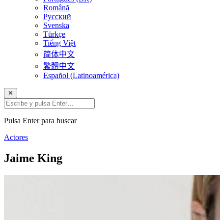
Română
Русский
Svenska
Türkçe
Tiếng Việt
简体中文
繁體中文
Español (Latinoamérica)
✕
Pulsa Enter para buscar
Actores
Jaime King