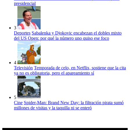
presidencial
3
Deportes
Sabalenka y Djokovic encabezan el dobles mixto
del US Open: por qué la número uno quiso ese foco
4
Televisión
Temporada de celo, en Netflix, sostiene que la cita
ya no es obligatoria, pero el apareamiento sí
5
Cine
Spider-Man: Brand New Day: la filtración pirata sumó
millones de visitas y la taquilla ni se enteró