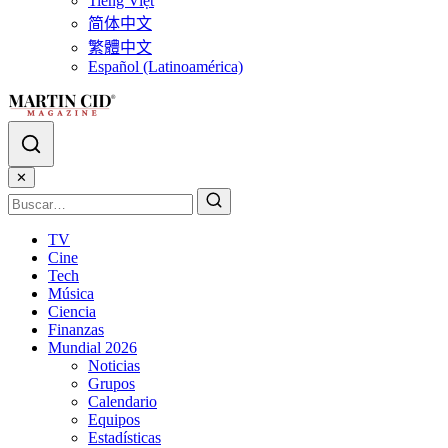
Tiếng Việt
简体中文
繁體中文
Español (Latinoamérica)
✕
TV
Cine
Tech
Música
Ciencia
Finanzas
Mundial 2026
Noticias
Grupos
Calendario
Equipos
Estadísticas