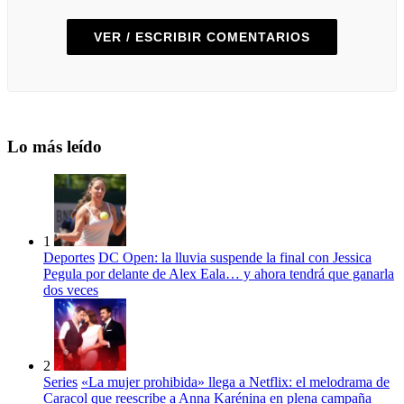
VER / ESCRIBIR COMENTARIOS
Lo más leído
1
Deportes
DC Open: la lluvia suspende la final con Jessica
Pegula por delante de Alex Eala… y ahora tendrá que ganarla
dos veces
2
Series
«La mujer prohibida» llega a Netflix: el melodrama de
Caracol que reescribe a Anna Karénina en plena campaña