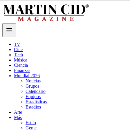
TV
Cine
Tech
Música
Ciencia
Finanzas
Mundial 2026
Noticias
Grupos
Calendario
Equipos
Estadísticas
Estadios
Arte
Más
Estilo
Gente