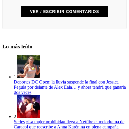
VER / ESCRIBIR COMENTARIOS
Lo más leído
1
Deportes
DC Open: la lluvia suspende la final con Jessica
Pegula por delante de Alex Eala… y ahora tendrá que ganarla
dos veces
2
Series
«La mujer prohibida» llega a Netflix: el melodrama de
Caracol que reescribe a Anna Karénina en plena campaña