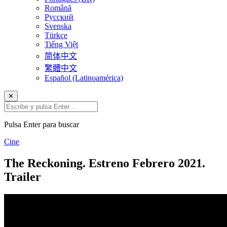
Română
Русский
Svenska
Türkçe
Tiếng Việt
简体中文
繁體中文
Español (Latinoamérica)
✕
Pulsa Enter para buscar
Cine
The Reckoning. Estreno Febrero 2021.
Trailer