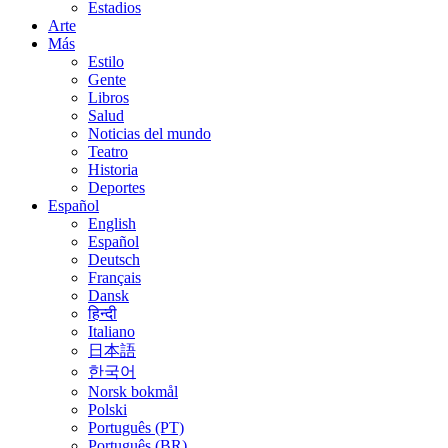
Estadios
Arte
Más
Estilo
Gente
Libros
Salud
Noticias del mundo
Teatro
Historia
Deportes
Español
English
Español
Deutsch
Français
Dansk
हिन्दी
Italiano
日本語
한국어
Norsk bokmål
Polski
Português (PT)
Português (BR)