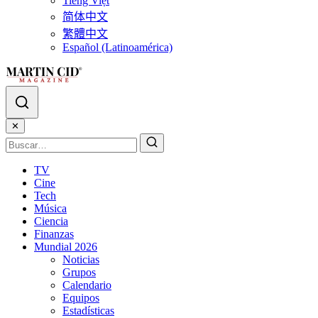
Tiếng Việt
简体中文
繁體中文
Español (Latinoamérica)
✕
TV
Cine
Tech
Música
Ciencia
Finanzas
Mundial 2026
Noticias
Grupos
Calendario
Equipos
Estadísticas