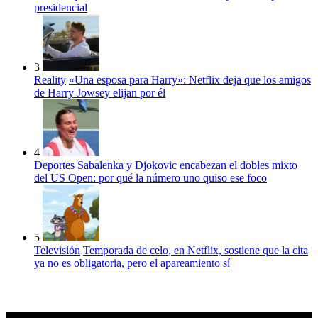
presidencial
3
Reality
«Una esposa para Harry»: Netflix deja que los amigos
de Harry Jowsey elijan por él
4
Deportes
Sabalenka y Djokovic encabezan el dobles mixto
del US Open: por qué la número uno quiso ese foco
5
Televisión
Temporada de celo, en Netflix, sostiene que la cita
ya no es obligatoria, pero el apareamiento sí