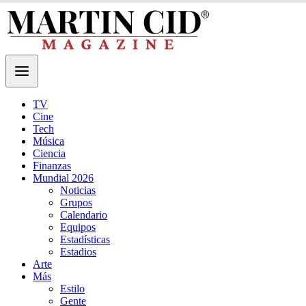
TV
Cine
Tech
Música
Ciencia
Finanzas
Mundial 2026
Noticias
Grupos
Calendario
Equipos
Estadísticas
Estadios
Arte
Más
Estilo
Gente