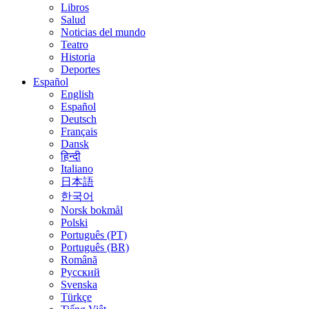
Libros
Salud
Noticias del mundo
Teatro
Historia
Deportes
Español
English
Español
Deutsch
Français
Dansk
हिन्दी
Italiano
日本語
한국어
Norsk bokmål
Polski
Português (PT)
Português (BR)
Română
Русский
Svenska
Türkçe