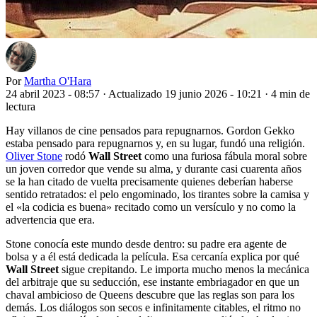
Por
Martha O'Hara
24 abril 2023 - 08:57
·
Actualizado 19 junio 2026 - 10:21
·
4 min de
lectura
Hay villanos de cine pensados para repugnarnos. Gordon Gekko
estaba pensado para repugnarnos y, en su lugar, fundó una religión.
Oliver Stone
rodó
Wall Street
como una furiosa fábula moral sobre
un joven corredor que vende su alma, y durante casi cuarenta años
se la han citado de vuelta precisamente quienes deberían haberse
sentido retratados: el pelo engominado, los tirantes sobre la camisa y
el «la codicia es buena» recitado como un versículo y no como la
advertencia que era.
Stone conocía este mundo desde dentro: su padre era agente de
bolsa y a él está dedicada la película. Esa cercanía explica por qué
Wall Street
sigue crepitando. Le importa mucho menos la mecánica
del arbitraje que su seducción, ese instante embriagador en que un
chaval ambicioso de Queens descubre que las reglas son para los
demás. Los diálogos son secos e infinitamente citables, el ritmo no