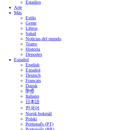
Estadios
Arte
Más
Estilo
Gente
Libros
Salud
Noticias del mundo
Teatro
Historia
Deportes
Español
English
Español
Deutsch
Français
Dansk
हिन्दी
Italiano
日本語
한국어
Norsk bokmål
Polski
Português (PT)
Português (BR)