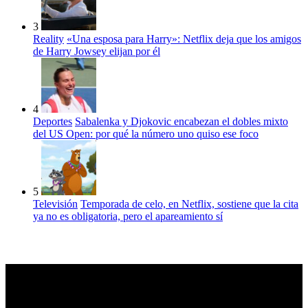
3
Reality
«Una esposa para Harry»: Netflix deja que los amigos
de Harry Jowsey elijan por él
4
Deportes
Sabalenka y Djokovic encabezan el dobles mixto
del US Open: por qué la número uno quiso ese foco
5
Televisión
Temporada de celo, en Netflix, sostiene que la cita
ya no es obligatoria, pero el apareamiento sí