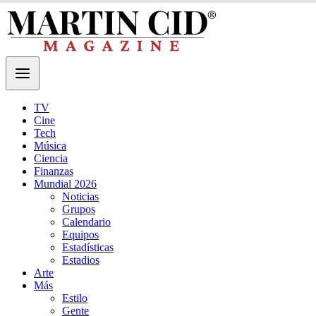
TV
Cine
Tech
Música
Ciencia
Finanzas
Mundial 2026
Noticias
Grupos
Calendario
Equipos
Estadísticas
Estadios
Arte
Más
Estilo
Gente