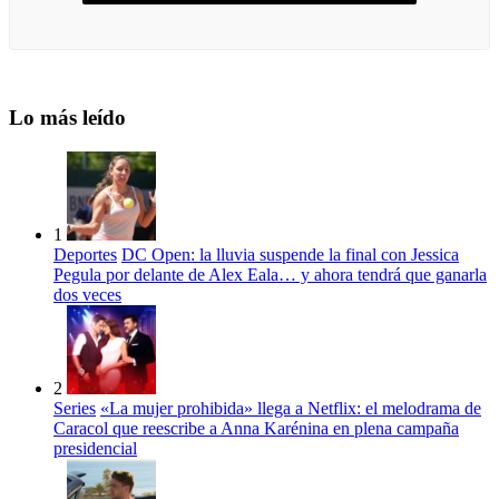
Lo más leído
1
Deportes
DC Open: la lluvia suspende la final con Jessica
Pegula por delante de Alex Eala… y ahora tendrá que ganarla
dos veces
2
Series
«La mujer prohibida» llega a Netflix: el melodrama de
Caracol que reescribe a Anna Karénina en plena campaña
presidencial