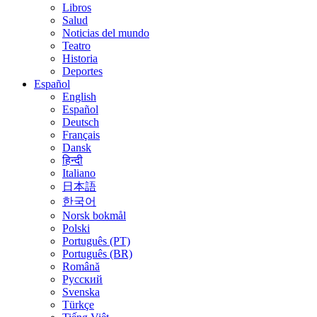
Libros
Salud
Noticias del mundo
Teatro
Historia
Deportes
Español
English
Español
Deutsch
Français
Dansk
हिन्दी
Italiano
日本語
한국어
Norsk bokmål
Polski
Português (PT)
Português (BR)
Română
Русский
Svenska
Türkçe