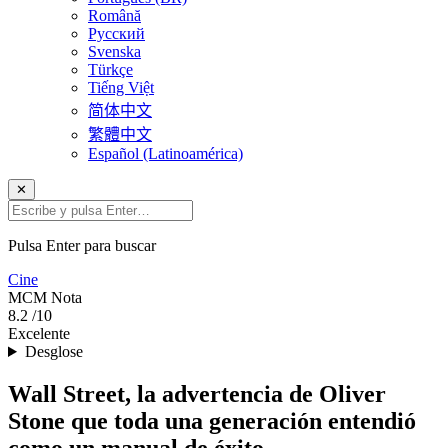
Română
Русский
Svenska
Türkçe
Tiếng Việt
简体中文
繁體中文
Español (Latinoamérica)
✕
Pulsa Enter para buscar
Cine
MCM
Nota
8.2
/10
Excelente
Desglose
Wall Street, la advertencia de Oliver
Stone que toda una generación entendió
como un manual de éxito