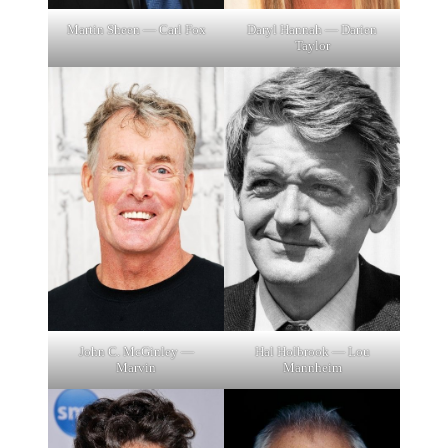
Martin Sheen — Carl Fox
Daryl Hannah — Darien
Taylor
Hal Holbrook — Lou
John C. McGinley —
Mannheim
Marvin