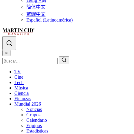
Tiếng Việt
简体中文
繁體中文
Español (Latinoamérica)
✕
TV
Cine
Tech
Música
Ciencia
Finanzas
Mundial 2026
Noticias
Grupos
Calendario
Equipos
Estadísticas