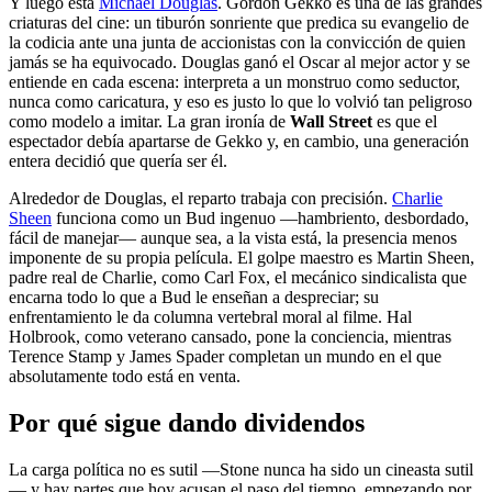
Y luego está
Michael Douglas
. Gordon Gekko es una de las grandes
criaturas del cine: un tiburón sonriente que predica su evangelio de
la codicia ante una junta de accionistas con la convicción de quien
jamás se ha equivocado. Douglas ganó el Oscar al mejor actor y se
entiende en cada escena: interpreta a un monstruo como seductor,
nunca como caricatura, y eso es justo lo que lo volvió tan peligroso
como modelo a imitar. La gran ironía de
Wall Street
es que el
espectador debía apartarse de Gekko y, en cambio, una generación
entera decidió que quería ser él.
Alrededor de Douglas, el reparto trabaja con precisión.
Charlie
Sheen
funciona como un Bud ingenuo —hambriento, desbordado,
fácil de manejar— aunque sea, a la vista está, la presencia menos
imponente de su propia película. El golpe maestro es Martin Sheen,
padre real de Charlie, como Carl Fox, el mecánico sindicalista que
encarna todo lo que a Bud le enseñan a despreciar; su
enfrentamiento le da columna vertebral moral al filme. Hal
Holbrook, como veterano cansado, pone la conciencia, mientras
Terence Stamp y James Spader completan un mundo en el que
absolutamente todo está en venta.
Por qué sigue dando dividendos
La carga política no es sutil —Stone nunca ha sido un cineasta sutil
— y hay partes que hoy acusan el paso del tiempo, empezando por