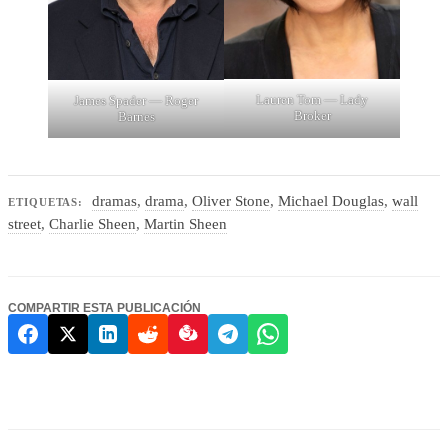
Lauren Tom — Lady
James Spader — Roger
Broker
Barnes
dramas
,
drama
,
Oliver Stone
,
Michael Douglas
,
wall
ETIQUETAS:
street
,
Charlie Sheen
,
Martin Sheen
COMPARTIR ESTA PUBLICACIÓN