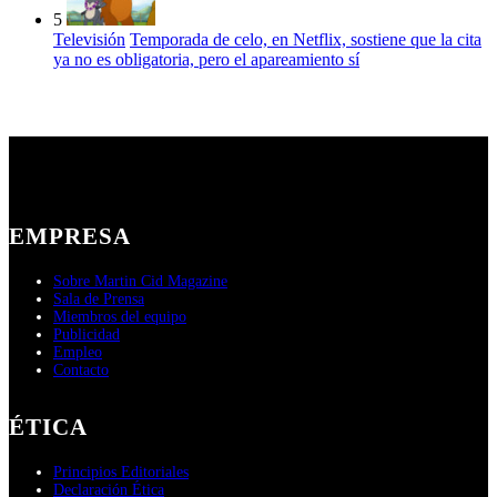
5
Televisión
Temporada de celo, en Netflix, sostiene que la cita
ya no es obligatoria, pero el apareamiento sí
EMPRESA
Sobre Martin Cid Magazine
Sala de Prensa
Miembros del equipo
Publicidad
Empleo
Contacto
ÉTICA
Principios Editoriales
Declaración Ética