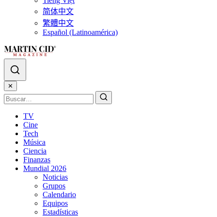
Tiếng Việt
简体中文
繁體中文
Español (Latinoamérica)
✕
TV
Cine
Tech
Música
Ciencia
Finanzas
Mundial 2026
Noticias
Grupos
Calendario
Equipos
Estadísticas