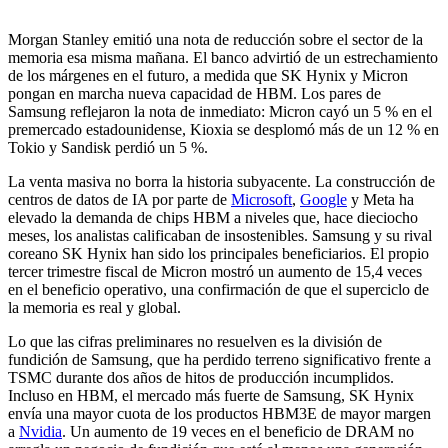
Morgan Stanley emitió una nota de reducción sobre el sector de la
memoria esa misma mañana. El banco advirtió de un estrechamiento
de los márgenes en el futuro, a medida que SK Hynix y Micron
pongan en marcha nueva capacidad de HBM. Los pares de
Samsung reflejaron la nota de inmediato: Micron cayó un 5 % en el
premercado estadounidense, Kioxia se desplomó más de un 12 % en
Tokio y Sandisk perdió un 5 %.
La venta masiva no borra la historia subyacente. La construcción de
centros de datos de IA por parte de
Microsoft
,
Google
y Meta ha
elevado la demanda de chips HBM a niveles que, hace dieciocho
meses, los analistas calificaban de insostenibles. Samsung y su rival
coreano SK Hynix han sido los principales beneficiarios. El propio
tercer trimestre fiscal de Micron mostró un aumento de 15,4 veces
en el beneficio operativo, una confirmación de que el superciclo de
la memoria es real y global.
Lo que las cifras preliminares no resuelven es la división de
fundición de Samsung, que ha perdido terreno significativo frente a
TSMC durante dos años de hitos de producción incumplidos.
Incluso en HBM, el mercado más fuerte de Samsung, SK Hynix
envía una mayor cuota de los productos HBM3E de mayor margen
a
Nvidia
. Un aumento de 19 veces en el beneficio de DRAM no