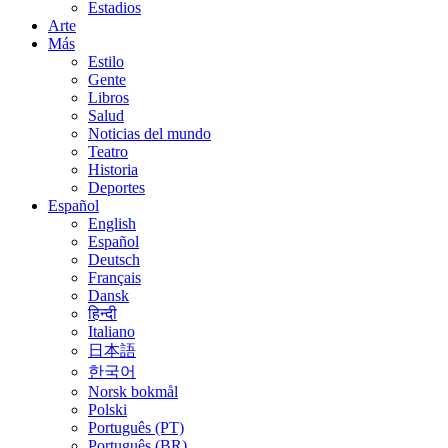
Estadios
Arte
Más
Estilo
Gente
Libros
Salud
Noticias del mundo
Teatro
Historia
Deportes
Español
English
Español
Deutsch
Français
Dansk
हिन्दी
Italiano
日本語
한국어
Norsk bokmål
Polski
Português (PT)
Português (BR)