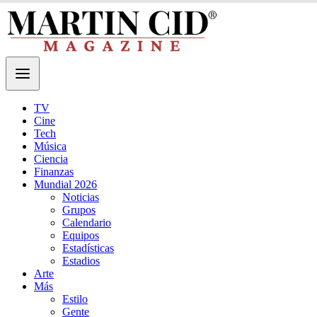
TV
Cine
Tech
Música
Ciencia
Finanzas
Mundial 2026
Noticias
Grupos
Calendario
Equipos
Estadísticas
Estadios
Arte
Más
Estilo
Gente