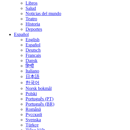
Libros
Salud
Noticias del mundo
Teatro
Historia
Deportes
Español
English
Español
Deutsch
Français
Dansk
हिन्दी
Italiano
日本語
한국어
Norsk bokmål
Polski
Português (PT)
Português (BR)
Română
Русский
Svenska
Türkçe