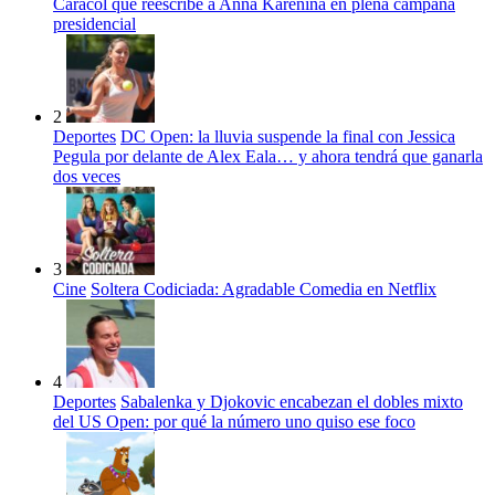
Caracol que reescribe a Anna Karénina en plena campaña
presidencial
2
Deportes
DC Open: la lluvia suspende la final con Jessica
Pegula por delante de Alex Eala… y ahora tendrá que ganarla
dos veces
3
Cine
Soltera Codiciada: Agradable Comedia en Netflix
4
Deportes
Sabalenka y Djokovic encabezan el dobles mixto
del US Open: por qué la número uno quiso ese foco