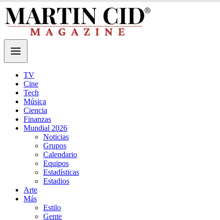
TV
Cine
Tech
Música
Ciencia
Finanzas
Mundial 2026
Noticias
Grupos
Calendario
Equipos
Estadísticas
Estadios
Arte
Más
Estilo
Gente