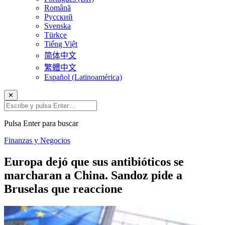
Română
Русский
Svenska
Türkçe
Tiếng Việt
简体中文
繁體中文
Español (Latinoamérica)
✕
Pulsa Enter para buscar
Finanzas y Negocios
Europa dejó que sus antibióticos se
marcharan a China. Sandoz pide a
Bruselas que reaccione