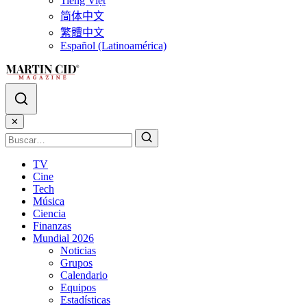
Tiếng Việt
简体中文
繁體中文
Español (Latinoamérica)
✕
TV
Cine
Tech
Música
Ciencia
Finanzas
Mundial 2026
Noticias
Grupos
Calendario
Equipos
Estadísticas