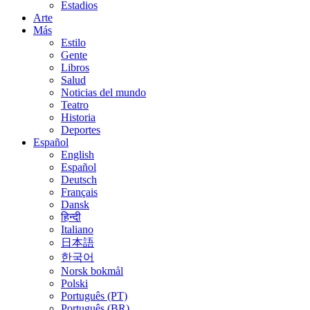
Estadios
Arte
Más
Estilo
Gente
Libros
Salud
Noticias del mundo
Teatro
Historia
Deportes
Español
English
Español
Deutsch
Français
Dansk
हिन्दी
Italiano
日本語
한국어
Norsk bokmål
Polski
Português (PT)
Português (BR)