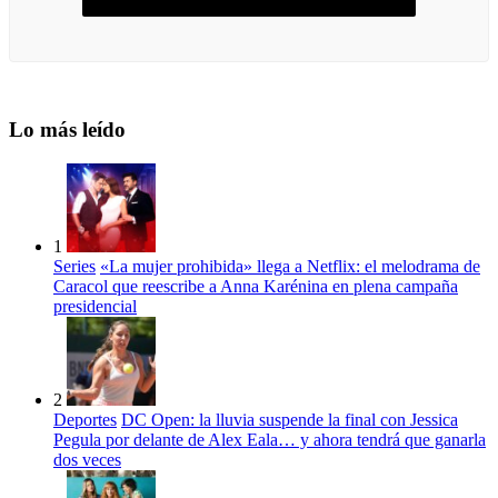
Lo más leído
1
Series
«La mujer prohibida» llega a Netflix: el melodrama de
Caracol que reescribe a Anna Karénina en plena campaña
presidencial
2
Deportes
DC Open: la lluvia suspende la final con Jessica
Pegula por delante de Alex Eala… y ahora tendrá que ganarla
dos veces