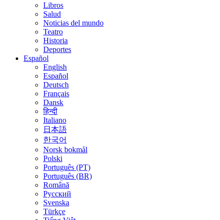
Libros
Salud
Noticias del mundo
Teatro
Historia
Deportes
Español
English
Español
Deutsch
Français
Dansk
हिन्दी
Italiano
日本語
한국어
Norsk bokmål
Polski
Português (PT)
Português (BR)
Română
Русский
Svenska
Türkçe