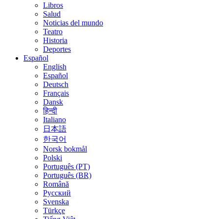
Libros
Salud
Noticias del mundo
Teatro
Historia
Deportes
Español
English
Español
Deutsch
Français
Dansk
हिन्दी
Italiano
日本語
한국어
Norsk bokmål
Polski
Português (PT)
Português (BR)
Română
Русский
Svenska
Türkçe