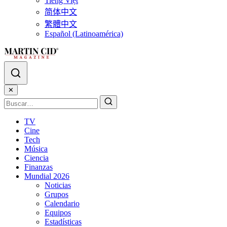
Tiếng Việt
简体中文
繁體中文
Español (Latinoamérica)
✕
TV
Cine
Tech
Música
Ciencia
Finanzas
Mundial 2026
Noticias
Grupos
Calendario
Equipos
Estadísticas