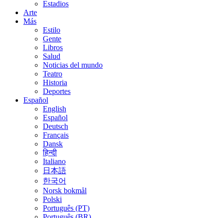
Estadios
Arte
Más
Estilo
Gente
Libros
Salud
Noticias del mundo
Teatro
Historia
Deportes
Español
English
Español
Deutsch
Français
Dansk
हिन्दी
Italiano
日本語
한국어
Norsk bokmål
Polski
Português (PT)
Português (BR)