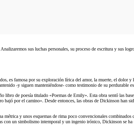
 Analizaremos sus luchas personales, su proceso de escritura y sus logr
, es famosa por su exploración lírica del amor, la muerte, el dolor y l
ntenido -y siguen manteniéndose- como testimonio de su perdurable esp
libro de poesía titulado «Poemas de Emily». Esta obra sentó las bases d
ro bajó por el camino». Desde entonces, las obras de Dickinson han s
 una métrica y unos esquemas de rima poco convencionales combinados c
con un simbolismo intemporal y un ingenio irónico, Dickinson se ha co