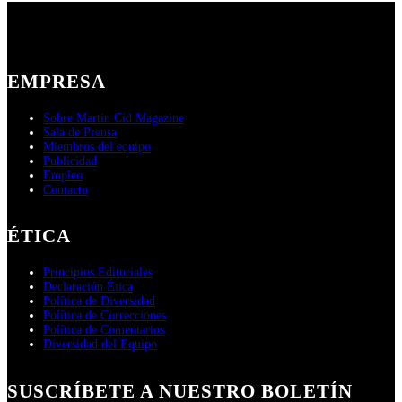
EMPRESA
Sobre Martin Cid Magazine
Sala de Prensa
Miembros del equipo
Publicidad
Empleo
Contacto
ÉTICA
Principios Editoriales
Declaración Ética
Política de Diversidad
Política de Correcciones
Política de Comentarios
Diversidad del Equipo
SUSCRÍBETE A NUESTRO BOLETÍN