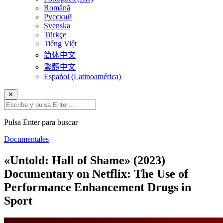
Română
Русский
Svenska
Türkçe
Tiếng Việt
简体中文
繁體中文
Español (Latinoamérica)
✕
Pulsa Enter para buscar
Documentales
«Untold: Hall of Shame» (2023)
Documentary on Netflix: The Use of
Performance Enhancement Drugs in
Sport