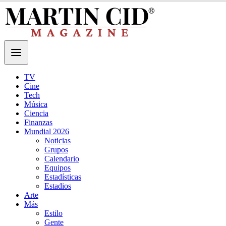
TV
Cine
Tech
Música
Ciencia
Finanzas
Mundial 2026
Noticias
Grupos
Calendario
Equipos
Estadísticas
Estadios
Arte
Más
Estilo
Gente