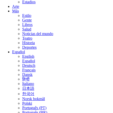
Estadios
Arte
Más
Estilo
Gente
Libros
Salud
Noticias del mundo
Teatro
Historia
Deportes
Español
English
Español
Deutsch
Français
Dansk
हिन्दी
Italiano
日本語
한국어
Norsk bokmål
Polski
Português (PT)
Português (BR)