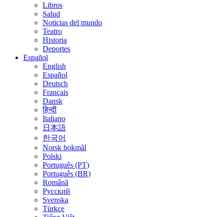
Libros
Salud
Noticias del mundo
Teatro
Historia
Deportes
Español
English
Español
Deutsch
Français
Dansk
हिन्दी
Italiano
日本語
한국어
Norsk bokmål
Polski
Português (PT)
Português (BR)
Română
Русский
Svenska
Türkçe