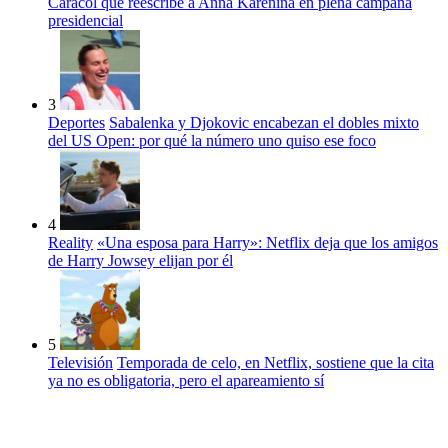
Caracol que reescribe a Anna Karénina en plena campaña
presidencial
3
Deportes
Sabalenka y Djokovic encabezan el dobles mixto
del US Open: por qué la número uno quiso ese foco
4
Reality
«Una esposa para Harry»: Netflix deja que los amigos
de Harry Jowsey elijan por él
5
Televisión
Temporada de celo, en Netflix, sostiene que la cita
ya no es obligatoria, pero el apareamiento sí