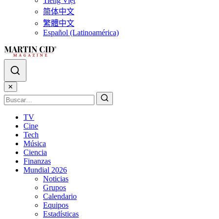
Tiếng Việt
简体中文
繁體中文
Español (Latinoamérica)
✕
TV
Cine
Tech
Música
Ciencia
Finanzas
Mundial 2026
Noticias
Grupos
Calendario
Equipos
Estadísticas