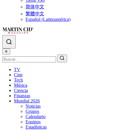
Tiếng Việt
简体中文
繁體中文
Español (Latinoamérica)
✕
TV
Cine
Tech
Música
Ciencia
Finanzas
Mundial 2026
Noticias
Grupos
Calendario
Equipos
Estadísticas