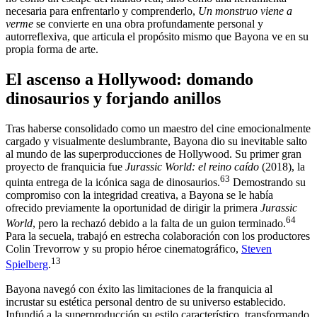
necesaria para enfrentarlo y comprenderlo,
Un monstruo viene a
verme
se convierte en una obra profundamente personal y
autorreflexiva, que articula el propósito mismo que Bayona ve en su
propia forma de arte.
El ascenso a Hollywood: domando
dinosaurios y forjando anillos
Tras haberse consolidado como un maestro del cine emocionalmente
cargado y visualmente deslumbrante, Bayona dio su inevitable salto
al mundo de las superproducciones de Hollywood. Su primer gran
proyecto de franquicia fue
Jurassic World: el reino caído
(2018), la
63
quinta entrega de la icónica saga de dinosaurios.
Demostrando su
compromiso con la integridad creativa, a Bayona se le había
ofrecido previamente la oportunidad de dirigir la primera
Jurassic
64
World
, pero la rechazó debido a la falta de un guion terminado.
Para la secuela, trabajó en estrecha colaboración con los productores
Colin Trevorrow y su propio héroe cinematográfico,
Steven
13
Spielberg
.
Bayona navegó con éxito las limitaciones de la franquicia al
incrustar su estética personal dentro de su universo establecido.
Infundió a la superproducción su estilo característico, transformando