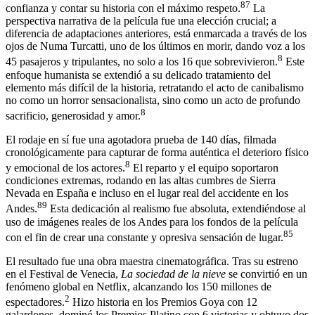
87
confianza y contar su historia con el máximo respeto.
La
perspectiva narrativa de la película fue una elección crucial; a
diferencia de adaptaciones anteriores, está enmarcada a través de los
ojos de Numa Turcatti, uno de los últimos en morir, dando voz a los
8
45 pasajeros y tripulantes, no solo a los 16 que sobrevivieron.
Este
enfoque humanista se extendió a su delicado tratamiento del
elemento más difícil de la historia, retratando el acto de canibalismo
no como un horror sensacionalista, sino como un acto de profundo
8
sacrificio, generosidad y amor.
El rodaje en sí fue una agotadora prueba de 140 días, filmada
cronológicamente para capturar de forma auténtica el deterioro físico
8
y emocional de los actores.
El reparto y el equipo soportaron
condiciones extremas, rodando en las altas cumbres de Sierra
Nevada en España e incluso en el lugar real del accidente en los
89
Andes.
Esta dedicación al realismo fue absoluta, extendiéndose al
uso de imágenes reales de los Andes para los fondos de la película
85
con el fin de crear una constante y opresiva sensación de lugar.
El resultado fue una obra maestra cinematográfica. Tras su estreno
en el Festival de Venecia,
La sociedad de la nieve
se convirtió en un
fenómeno global en Netflix, alcanzando los 150 millones de
2
espectadores.
Hizo historia en los Premios Goya con 12
galardones, dominó los Premios Platino con 6 victorias y obtuvo dos