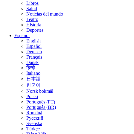
Libros
Salud
Noticias del mundo
Teatro
Historia
Deportes
Español
English
Español
Deutsch
Français
Dansk
हिन्दी
Italiano
日本語
한국어
Norsk bokmål
Polski
Português (PT)
Português (BR)
Română
Русский
Svenska
Türkçe