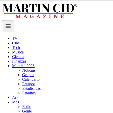
TV
Cine
Tech
Música
Ciencia
Finanzas
Mundial 2026
Noticias
Grupos
Calendario
Equipos
Estadísticas
Estadios
Arte
Más
Estilo
Gente