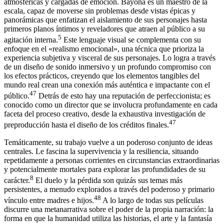
atmosféricas y cargadas de emoción. Bayona es un maestro de la
escala, capaz de moverse sin problemas desde vistas épicas y
panorámicas que enfatizan el aislamiento de sus personajes hasta
primeros planos íntimos y reveladores que atraen al público a su
5
agitación interna.
Este lenguaje visual se complementa con su
enfoque en el «realismo emocional», una técnica que prioriza la
experiencia subjetiva y visceral de sus personajes. Lo logra a través
de un diseño de sonido inmersivo y un profundo compromiso con
los efectos prácticos, creyendo que los elementos tangibles del
mundo real crean una conexión más auténtica e impactante con el
47
público.
Detrás de esto hay una reputación de perfeccionista; es
conocido como un director que se involucra profundamente en cada
faceta del proceso creativo, desde la exhaustiva investigación de
47
preproducción hasta el diseño de los créditos finales.
Temáticamente, su trabajo vuelve a un poderoso conjunto de ideas
centrales. Le fascina la supervivencia y la resiliencia, situando
repetidamente a personas corrientes en circunstancias extraordinarias
y potencialmente mortales para explorar las profundidades de su
8
carácter.
El duelo y la pérdida son quizás sus temas más
persistentes, a menudo explorados a través del poderoso y primario
48
vínculo entre madres e hijos.
A lo largo de todas sus películas
discurre una metanarrativa sobre el poder de la propia narración: la
forma en que la humanidad utiliza las historias, el arte y la fantasía