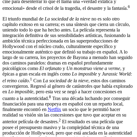
cine para desenterrar lo que él llama una «verdad extática y
6
emocional» desde el crisol de la tragedia, el desastre y la fantasía.
El triunfo mundial de
La sociedad de la nieve
no es solo otro
capítulo exitoso en su carrera; es una síntesis que cierra un círculo,
uniendo todo lo que ha hecho antes. La película representa la
integración definitiva de sus sensibilidades artísticas, fusionando la
ambición técnica perfeccionada en las superproducciones de
Hollywood con el núcleo crudo, culturalmente específico y
emocionalmente auténtico que definió su trabajo en español. A lo
largo de su carrera, los proyectos de Bayona a menudo han seguido
dos caminos paralelos: dramas en español profundamente
psicológicos como
El orfanato
y
Un monstruo viene a verme
, y
épicas a gran escala en inglés como
Lo imposible
y
Jurassic World:
1
el reino caído
.
Con
La sociedad de la nieve
, estos dos caminos
convergieron. Regresó al género de catástrofes que había explorado
en
Lo imposible
, pero esta vez se negó a hacer concesiones en
8
cuanto a la autenticidad.
Tras una década luchando por conseguir
financiación para una epopeya en español con un reparto local,
finalmente encontró en
Netflix
un socio que le permitió hacer
realidad su visión sin las concesiones que tuvo que aceptar en su
2
anterior película de desastres.
El resultado es una película que
posee el presupuesto masivo y la complejidad técnica de una
producción de Hollywood, pero que está anclada en la autenticidad