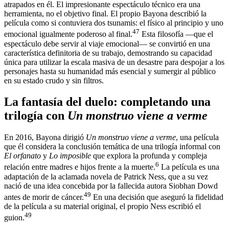
atrapados en él. El impresionante espectáculo técnico era una
herramienta, no el objetivo final. El propio Bayona describió la
película como si contuviera dos tsunamis: el físico al principio y uno
47
emocional igualmente poderoso al final.
Esta filosofía —que el
espectáculo debe servir al viaje emocional— se convirtió en una
característica definitoria de su trabajo, demostrando su capacidad
única para utilizar la escala masiva de un desastre para despojar a los
personajes hasta su humanidad más esencial y sumergir al público
en su estado crudo y sin filtros.
La fantasía del duelo: completando una
trilogía con
Un monstruo viene a verme
En 2016, Bayona dirigió
Un monstruo viene a verme
, una película
que él considera la conclusión temática de una trilogía informal con
El orfanato
y
Lo imposible
que explora la profunda y compleja
6
relación entre madres e hijos frente a la muerte.
La película es una
adaptación de la aclamada novela de Patrick Ness, que a su vez
nació de una idea concebida por la fallecida autora Siobhan Dowd
49
antes de morir de cáncer.
En una decisión que aseguró la fidelidad
de la película a su material original, el propio Ness escribió el
49
guion.