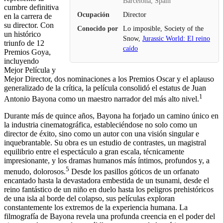
Barcelona, Spain
cumbre definitiva
Ocupación
Director
en la carrera de
su director. Con
Conocido por
Lo imposible, Society of the
un histórico
Snow,
Jurassic World: El reino
triunfo de 12
caído
Premios Goya,
incluyendo
Mejor Película y
Mejor Director, dos nominaciones a los Premios Oscar y el aplauso
generalizado de la crítica, la película consolidó el estatus de Juan
1
Antonio Bayona como un maestro narrador del más alto nivel.
Durante más de quince años, Bayona ha forjado un camino único en
la industria cinematográfica, estableciéndose no solo como un
director de éxito, sino como un autor con una visión singular e
inquebrantable. Su obra es un estudio de contrastes, un magistral
equilibrio entre el espectáculo a gran escala, técnicamente
impresionante, y los dramas humanos más íntimos, profundos y, a
5
menudo, dolorosos.
Desde los pasillos góticos de un orfanato
encantado hasta la devastadora embestida de un tsunami, desde el
reino fantástico de un niño en duelo hasta los peligros prehistóricos
de una isla al borde del colapso, sus películas exploran
constantemente los extremos de la experiencia humana. La
filmografía de Bayona revela una profunda creencia en el poder del