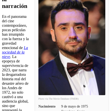
narración
En el panorama
del cine
contemporáneo,
pocas películas
han irrumpido
con la fuerza y la
gravedad
emocional de
La
sociedad de la
nieve
. La
epopeya de
supervivencia de
2023, que narra
la desgarradora
historia real del
desastre aéreo de
los Andes de
1972, no solo
cautivó a una
Photo via The Movie Database (TMDB)
audiencia global,
sino que
Nacimiento
9 de mayo de 1975
representó la