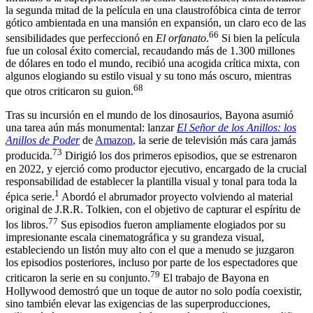
la segunda mitad de la película en una claustrofóbica cinta de terror
gótico ambientada en una mansión en expansión, un claro eco de las
66
sensibilidades que perfeccionó en
El orfanato
.
Si bien la película
fue un colosal éxito comercial, recaudando más de 1.300 millones
de dólares en todo el mundo, recibió una acogida crítica mixta, con
algunos elogiando su estilo visual y su tono más oscuro, mientras
68
que otros criticaron su guion.
Tras su incursión en el mundo de los dinosaurios, Bayona asumió
una tarea aún más monumental: lanzar
El Señor de los Anillos: los
Anillos de Poder
de
Amazon
, la serie de televisión más cara jamás
73
producida.
Dirigió los dos primeros episodios, que se estrenaron
en 2022, y ejerció como productor ejecutivo, encargado de la crucial
responsabilidad de establecer la plantilla visual y tonal para toda la
1
épica serie.
Abordó el abrumador proyecto volviendo al material
original de J.R.R. Tolkien, con el objetivo de capturar el espíritu de
77
los libros.
Sus episodios fueron ampliamente elogiados por su
impresionante escala cinematográfica y su grandeza visual,
estableciendo un listón muy alto con el que a menudo se juzgaron
los episodios posteriores, incluso por parte de los espectadores que
79
criticaron la serie en su conjunto.
El trabajo de Bayona en
Hollywood demostró que un toque de autor no solo podía coexistir,
sino también elevar las exigencias de las superproducciones,