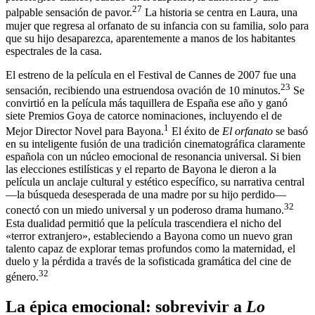
27
palpable sensación de pavor.
La historia se centra en Laura, una
mujer que regresa al orfanato de su infancia con su familia, solo para
que su hijo desaparezca, aparentemente a manos de los habitantes
espectrales de la casa.
El estreno de la película en el Festival de Cannes de 2007 fue una
23
sensación, recibiendo una estruendosa ovación de 10 minutos.
Se
convirtió en la película más taquillera de España ese año y ganó
siete Premios Goya de catorce nominaciones, incluyendo el de
1
Mejor Director Novel para Bayona.
El éxito de
El orfanato
se basó
en su inteligente fusión de una tradición cinematográfica claramente
española con un núcleo emocional de resonancia universal. Si bien
las elecciones estilísticas y el reparto de Bayona le dieron a la
película un anclaje cultural y estético específico, su narrativa central
—la búsqueda desesperada de una madre por su hijo perdido—
32
conectó con un miedo universal y un poderoso drama humano.
Esta dualidad permitió que la película trascendiera el nicho del
«terror extranjero», estableciendo a Bayona como un nuevo gran
talento capaz de explorar temas profundos como la maternidad, el
duelo y la pérdida a través de la sofisticada gramática del cine de
32
género.
La épica emocional: sobrevivir a
Lo