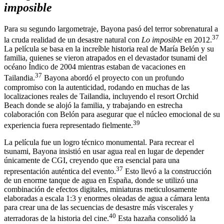
imposible
Para su segundo largometraje, Bayona pasó del terror sobrenatural a
37
la cruda realidad de un desastre natural con
Lo imposible
en 2012.
La película se basa en la increíble historia real de María Belón y su
familia, quienes se vieron atrapados en el devastador tsunami del
océano Índico de 2004 mientras estaban de vacaciones en
37
Tailandia.
Bayona abordó el proyecto con un profundo
compromiso con la autenticidad, rodando en muchas de las
localizaciones reales de Tailandia, incluyendo el resort Orchid
Beach donde se alojó la familia, y trabajando en estrecha
colaboración con Belón para asegurar que el núcleo emocional de su
39
experiencia fuera representado fielmente.
La película fue un logro técnico monumental. Para recrear el
tsunami, Bayona insistió en usar agua real en lugar de depender
únicamente de CGI, creyendo que era esencial para una
37
representación auténtica del evento.
Esto llevó a la construcción
de un enorme tanque de agua en España, donde se utilizó una
combinación de efectos digitales, miniaturas meticulosamente
elaboradas a escala 1:3 y enormes oleadas de agua a cámara lenta
para crear una de las secuencias de desastre más viscerales y
40
aterradoras de la historia del cine.
Esta hazaña consolidó la