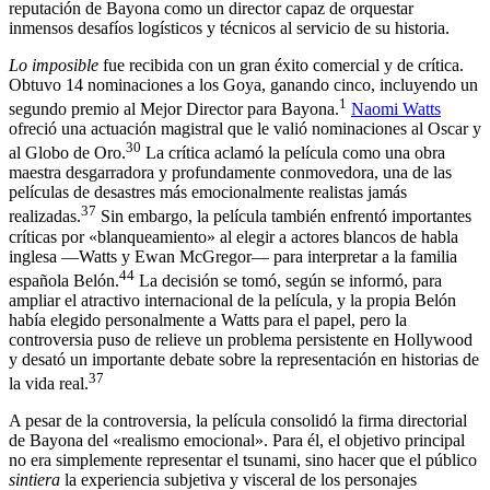
reputación de Bayona como un director capaz de orquestar
inmensos desafíos logísticos y técnicos al servicio de su historia.
Lo imposible
fue recibida con un gran éxito comercial y de crítica.
Obtuvo 14 nominaciones a los Goya, ganando cinco, incluyendo un
1
segundo premio al Mejor Director para Bayona.
Naomi Watts
ofreció una actuación magistral que le valió nominaciones al Oscar y
30
al Globo de Oro.
La crítica aclamó la película como una obra
maestra desgarradora y profundamente conmovedora, una de las
películas de desastres más emocionalmente realistas jamás
37
realizadas.
Sin embargo, la película también enfrentó importantes
críticas por «blanqueamiento» al elegir a actores blancos de habla
inglesa —Watts y Ewan McGregor— para interpretar a la familia
44
española Belón.
La decisión se tomó, según se informó, para
ampliar el atractivo internacional de la película, y la propia Belón
había elegido personalmente a Watts para el papel, pero la
controversia puso de relieve un problema persistente en Hollywood
y desató un importante debate sobre la representación en historias de
37
la vida real.
A pesar de la controversia, la película consolidó la firma directorial
de Bayona del «realismo emocional». Para él, el objetivo principal
no era simplemente representar el tsunami, sino hacer que el público
sintiera
la experiencia subjetiva y visceral de los personajes