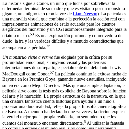
La historia sigue a Conor, un niño que lucha por sobrellevar la
enfermedad terminal de su madre y que es visitado por un monstruo
gigante, un antiguo tejo (con la voz de
Liam Neeson
). La película es
una maravilla visual, que combina a la perfección la acción real con
impresionantes animaciones de estilo acuarela para los cuentos
alegóricos del monstruo y un CGI asombrosamente integrado para la
53
criatura misma.
Es una exploración profunda y conmovedora del
duelo, la ira y las verdades difíciles y a menudo contradictorias que
56
acompañan a la pérdida.
Un monstruo viene a verme
fue elogiada por la crítica por su
profundidad emocional, su ingenio visual y las poderosas
interpretaciones de su reparto, especialmente del debutante Lewis
57
MacDougall como Conor.
La película continuó la exitosa racha de
Bayona en los Premios Goya, ganando nueve estatuillas, incluyendo
1
su tercera como Mejor Director.
Más que una simple adaptación, la
película sirve como la tesis más explícita de Bayona sobre la función
del arte y la narración. La propia estructura de la narrativa, en la que
una criatura fantástica cuenta historias para ayudar a un niño a
procesar una dura realidad, refleja la propia filosofía cinematográfica
de Bayona. A menudo ha declarado que «a veces, la ficción explica
la verdad mejor que la propia realidad», un sentimiento que los
6
cuentos del monstruo encarnan directamente.
Al utilizar la fantasía
no como un escape del mundo real, sino como una herramienta