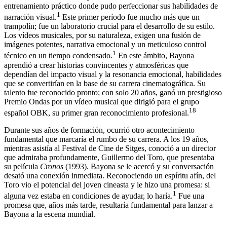
entrenamiento práctico donde pudo perfeccionar sus habilidades de
1
narración visual.
Este primer período fue mucho más que un
trampolín; fue un laboratorio crucial para el desarrollo de su estilo.
Los vídeos musicales, por su naturaleza, exigen una fusión de
imágenes potentes, narrativa emocional y un meticuloso control
1
técnico en un tiempo condensado.
En este ámbito, Bayona
aprendió a crear historias convincentes y atmosféricas que
dependían del impacto visual y la resonancia emocional, habilidades
que se convertirían en la base de su carrera cinematográfica. Su
talento fue reconocido pronto; con solo 20 años, ganó un prestigioso
Premio Ondas por un vídeo musical que dirigió para el grupo
18
español OBK, su primer gran reconocimiento profesional.
Durante sus años de formación, ocurrió otro acontecimiento
fundamental que marcaría el rumbo de su carrera. A los 19 años,
mientras asistía al Festival de Cine de Sitges, conoció a un director
que admiraba profundamente, Guillermo del Toro, que presentaba
su película
Cronos
(1993). Bayona se le acercó y su conversación
desató una conexión inmediata. Reconociendo un espíritu afín, del
Toro vio el potencial del joven cineasta y le hizo una promesa: si
1
alguna vez estaba en condiciones de ayudar, lo haría.
Fue una
promesa que, años más tarde, resultaría fundamental para lanzar a
Bayona a la escena mundial.