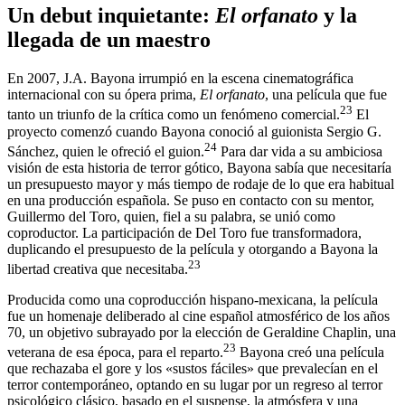
Un debut inquietante:
El orfanato
y la
llegada de un maestro
En 2007, J.A. Bayona irrumpió en la escena cinematográfica
internacional con su ópera prima,
El orfanato
, una película que fue
23
tanto un triunfo de la crítica como un fenómeno comercial.
El
proyecto comenzó cuando Bayona conoció al guionista Sergio G.
24
Sánchez, quien le ofreció el guion.
Para dar vida a su ambiciosa
visión de esta historia de terror gótico, Bayona sabía que necesitaría
un presupuesto mayor y más tiempo de rodaje de lo que era habitual
en una producción española. Se puso en contacto con su mentor,
Guillermo del Toro, quien, fiel a su palabra, se unió como
coproductor. La participación de Del Toro fue transformadora,
duplicando el presupuesto de la película y otorgando a Bayona la
23
libertad creativa que necesitaba.
Producida como una coproducción hispano-mexicana, la película
fue un homenaje deliberado al cine español atmosférico de los años
70, un objetivo subrayado por la elección de Geraldine Chaplin, una
23
veterana de esa época, para el reparto.
Bayona creó una película
que rechazaba el gore y los «sustos fáciles» que prevalecían en el
terror contemporáneo, optando en su lugar por un regreso al terror
psicológico clásico, basado en el suspense, la atmósfera y una