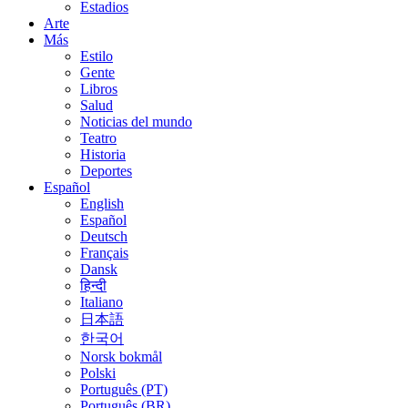
Estadios
Arte
Más
Estilo
Gente
Libros
Salud
Noticias del mundo
Teatro
Historia
Deportes
Español
English
Español
Deutsch
Français
Dansk
हिन्दी
Italiano
日本語
한국어
Norsk bokmål
Polski
Português (PT)
Português (BR)