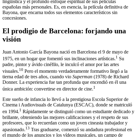
lingüística y el profundo enfoque espiritual de sus películas
españolas más personales. Es, en esencia, la película definitiva de
Bayona, que encarna todos sus elementos característicos sin
concesiones.
El prodigio de Barcelona: forjando una
visión
Juan Antonio García Bayona nació en Barcelona el 9 de mayo de
1
1975, en un hogar que fomentó sus inclinaciones artísticas.
Su
padre, pintor y ávido cinéfilo, le inculcó el amor por las artes
10
visuales.
Pero el momento verdaderamente formativo llegó a la
tierna edad de tres años, cuando vio
Superman
(1978) de Richard
Donner. La experiencia fue tan profunda que encendió en él una
1
única ambición: convertirse en director de cine.
Este sueño de infancia lo llevó a la prestigiosa Escola Superior de
Cinema i Audiovisuals de Catalunya (ESCAC), donde se matriculó
1
en 1994.
Rápidamente se distinguió como un estudiante dedicado y
brillante, obteniendo las mejores calificaciones y el respeto de sus
profesores, que lo recuerdan como un joven cineasta trabajador y
13
apasionado.
Tras graduarse, comenzó su andadura profesional en
el mundo de los anuncios y los vídeos musicales, un campo de