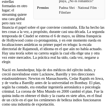
playa, ¿No es romántico?
estrellas
formadas en otro
Premios
Padma Shri · National Film ·
lugar; el
Filmfare
streaming quiere
una cara global
pero rara vez
financia el papel sobre el que conviene construirla. Ella ha hecho las
tres cosas a la vez, a propósito, durante casi una década. La segunda
temporada de Citadel se estrena el 6 de mayo, su última franquicia
de Hollywood como co-protagonista, y en este momento rueda en
localizaciones antárticas su primer papel en telugu: la escala
directorial de Rajamouli, el idioma en el que aún no había actuado.
Hay una teoría sobre su carrera según la cual ella elige una y otra
vez entre mercados. La práctica real ha sido, cada vez, negarse a
elegir.
Nació en Jamshedpur, hija de dos médicos del ejército indio, y
creció moviéndose entre Lucknow, Bareilly y tres direcciones
estadounidenses: Newton en Massachusetts, Cedar Rapids en Iowa,
y de vuelta a Bareilly antes de la universidad en Bombay. El plan,
según ha contado, era estudiar ingeniería aeronáutica o psicología
criminal. La corona de Miss Mundo en 2000 cambió el plan. Fue la
quinta india en obtener el título y la cuarta en siete años, en el final
de un ciclo en el que los certámenes de belleza indios funcionaron
como una industria de exportación.