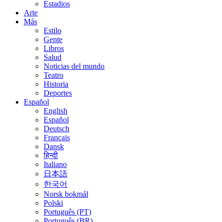
Estadios
Arte
Más
Estilo
Gente
Libros
Salud
Noticias del mundo
Teatro
Historia
Deportes
Español
English
Español
Deutsch
Français
Dansk
हिन्दी
Italiano
日本語
한국어
Norsk bokmål
Polski
Português (PT)
Português (BR)