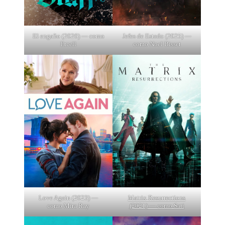
El engaño (2026) — como
Jefes de Estado (2025) —
Ercell
como Noel Bisset
Love Again (2023) —
Matrix Resurrections
como Mira Ray
(2021) — como Sati