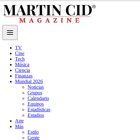
TV
Cine
Tech
Música
Ciencia
Finanzas
Mundial 2026
Noticias
Grupos
Calendario
Equipos
Estadísticas
Estadios
Arte
Más
Estilo
Gente