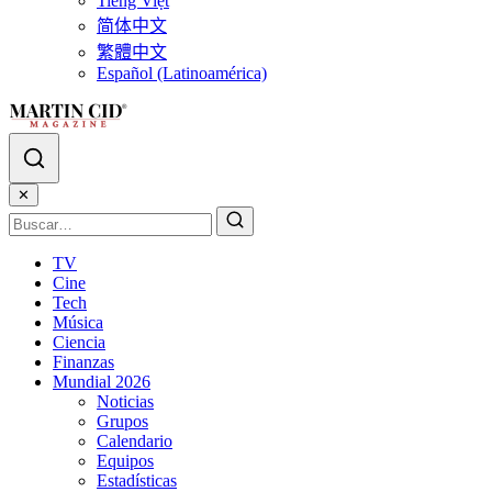
Tiếng Việt
简体中文
繁體中文
Español (Latinoamérica)
✕
TV
Cine
Tech
Música
Ciencia
Finanzas
Mundial 2026
Noticias
Grupos
Calendario
Equipos
Estadísticas