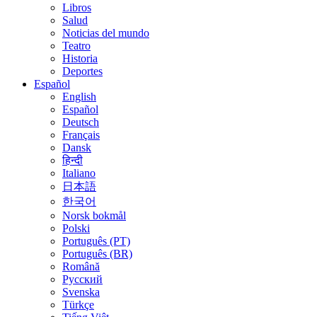
Libros
Salud
Noticias del mundo
Teatro
Historia
Deportes
Español
English
Español
Deutsch
Français
Dansk
हिन्दी
Italiano
日本語
한국어
Norsk bokmål
Polski
Português (PT)
Português (BR)
Română
Русский
Svenska
Türkçe