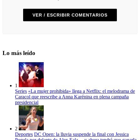
VER / ESCRIBIR COMENTARIOS
Lo más leído
1
Series
«La mujer prohibida» llega a Netflix: el melodrama de
Caracol que reescribe a Anna Karénina en plena campaña
presidencial
2
Deportes
DC Open: la lluvia suspende la final con Jessica
Pegula por delante de Alex Eala… y ahora tendrá que ganarla