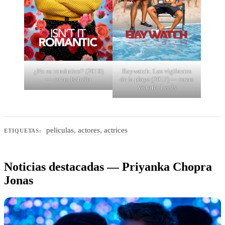
¿No es romántico? (2019)
Baywatch: Los vigilantes
— como Isabella
de la playa (2017) — como
Victoria Leeds
peliculas
,
actores
,
actrices
ETIQUETAS:
Noticias destacadas — Priyanka Chopra
Jonas