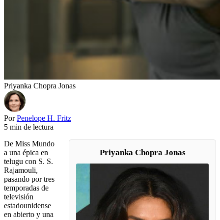
Priyanka Chopra Jonas
Por
Penelope H. Fritz
5 min de lectura
De Miss Mundo
Priyanka Chopra Jonas
a una épica en
telugu con S. S.
Rajamouli,
pasando por tres
temporadas de
televisión
estadounidense
en abierto y una