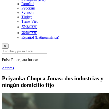
Română
Русский
Svenska
Türkçe
Tiếng Việt
简体中文
繁體中文
Español (Latinoamérica)
✕
Pulsa Enter para buscar
Actores
Priyanka Chopra Jonas: dos industrias y
ningún domicilio fijo