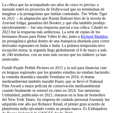
La crítica que ha acompañado sus años de cruce es precisa: a
menudo entró en proyectos de Hollywood que no terminaban de
imaginar a la protagonista que habían contratado. The White Tiger
en 2021 —la adaptación que Ramin Bahrani hizo de la novela de
Aravind Adiga, ganadora del Booker, y que ella también produjo
ejecutivamente— fue una respuesta parcial a esa crítica. Citadel en
2023 fue la respuesta más ambiciosa. La serie de espías de los
hermanos Russo para Prime Video le dio, junto a
Richard Madden
,
un protagónico global dentro de una franquicia diseñada para correr
derivadas regionales en India e Italia. La primera temporada tuvo
recepción mixta; la segunda llega globalmente el 6 de mayo a más
de 240 territorios, con un tono más oscuro que los tráileres ya han
anunciado.
Fundó Purple Pebble Pictures en 2015 y la usó para financiar cine
en lenguas regionales que los grandes estudios no estaban haciendo:
la comedia dramática marathi Ventilator en 2016, el drama
medioambiental también marathi Paani, que se llevó el National
Film Award a mejor película de conservación medioambiental
cuando finalmente se estrenó en cines en 2024. Sus memorias
Unfinished, publicadas en 2021, entraron en la lista de bestsellers
del New York Times. Su empresa de cuidado personal Anomaly fue
adquirida este año por Reliance Retail, el primer gran acuerdo de
plataforma india ejecutado contra su propia marca. Es Embajadora