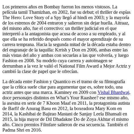
Los primeros años en Bombay fueron los menos vistosos. La
película tamil Thamizhan, en 2002, fue su debut; el thriller de espías
The Hero: Love Story of a Spy llegó al hindi en 2003; y la mayoría
de los estrenos de 2004 entraron y salieron sin dejar huella. Aitraaz,
del mismo año, fue el correctivo: un thriller judicial en el que
interpretó a la antagonista que acusa de acoso a su empleado, y al
que ella se ha referido después como el mayor aprendizaje de su
carrera temprana. Hacia la segunda mitad de la década estaba dentro
del engranaje de la taquilla: Krrish y Don en 2006, ambas entre las
más vistas del año y ambas con secuelas a las que volvería, y luego
Fashion en 2008. Su modelo cuya carrera y autoimagen se
derrumban a la vez le valió el National Film Award a Mejor Actriz y
cambió la clase de papel que le ofrecían.
La década entre Fashion y Quantico es el tramo de su filmografía
que la crítica suele citar para argumentar que es, sobre todo, una
actriz antes que una marca. Kaminey en 2009 con
Vishal Bhardwaj
,
doce personajes distintos en What’s Your Raashee? ese mismo año,
la asesina en serie de 7 Khoon Maaf en 2011, la protagonista autista
de Barfi! de Anurag Basu en 2012, la boxeadora Mary Kom en
2014, la Kashibai de Bajirao Mastani de Sanjay Leela Bhansali en
2015, la hija mayor de Dil Dhadakne Do de Zoya Akhtar el mismo
año. Cinco premios Filmfare salieron de esa secuencia. También el
Padma Shri en 2016.