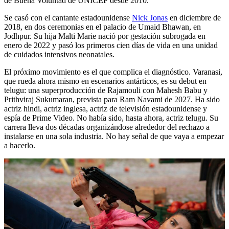
de Buena Voluntad de UNICEF desde 2010.
Se casó con el cantante estadounidense
Nick Jonas
en diciembre de
2018, en dos ceremonias en el palacio de Umaid Bhawan, en
Jodhpur. Su hija Malti Marie nació por gestación subrogada en
enero de 2022 y pasó los primeros cien días de vida en una unidad
de cuidados intensivos neonatales.
El próximo movimiento es el que complica el diagnóstico. Varanasi,
que rueda ahora mismo en escenarios antárticos, es su debut en
telugu: una superproducción de Rajamouli con Mahesh Babu y
Prithviraj Sukumaran, prevista para Ram Navami de 2027. Ha sido
actriz hindi, actriz inglesa, actriz de televisión estadounidense y
espía de Prime Video. No había sido, hasta ahora, actriz telugu. Su
carrera lleva dos décadas organizándose alrededor del rechazo a
instalarse en una sola industria. No hay señal de que vaya a empezar
a hacerlo.