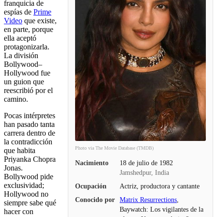
franquicia de
espías de
Prime
Video
que existe,
en parte, porque
ella aceptó
protagonizarla.
La división
Bollywood–
Hollywood fue
un guion que
reescribió por el
camino.
Pocas intérpretes
han pasado tanta
carrera dentro de
la contradicción
Photo via The Movie Database (TMDB)
que habita
Priyanka Chopra
Nacimiento
18 de julio de 1982
Jonas.
Jamshedpur, India
Bollywood pide
exclusividad;
Ocupación
Actriz, productora y cantante
Hollywood no
Conocido por
Matrix Resurrections
,
siempre sabe qué
Baywatch: Los vigilantes de la
hacer con