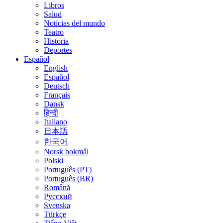
Libros
Salud
Noticias del mundo
Teatro
Historia
Deportes
Español
English
Español
Deutsch
Français
Dansk
हिन्दी
Italiano
日本語
한국어
Norsk bokmål
Polski
Português (PT)
Português (BR)
Română
Русский
Svenska
Türkçe