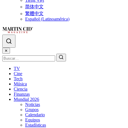
Tiếng Việt
简体中文
繁體中文
Español (Latinoamérica)
✕
TV
Cine
Tech
Música
Ciencia
Finanzas
Mundial 2026
Noticias
Grupos
Calendario
Equipos
Estadísticas