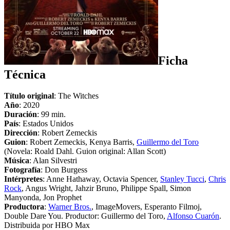
Ficha
Técnica
Título original
: The Witches
Año
: 2020
Duración
: 99 min.
País
: Estados Unidos
Dirección
: Robert Zemeckis
Guion
: Robert Zemeckis, Kenya Barris,
Guillermo del Toro
(Novela: Roald Dahl. Guion original: Allan Scott)
Música
: Alan Silvestri
Fotografía
: Don Burgess
Intérpretes
: Anne Hathaway, Octavia Spencer,
Stanley Tucci
,
Chris
Rock
, Angus Wright, Jahzir Bruno, Philippe Spall, Simon
Manyonda, Jon Prophet
Productora
:
Warner Bros.
, ImageMovers, Esperanto Filmoj,
Double Dare You. Productor: Guillermo del Toro,
Alfonso Cuarón
.
Distribuida por HBO Max