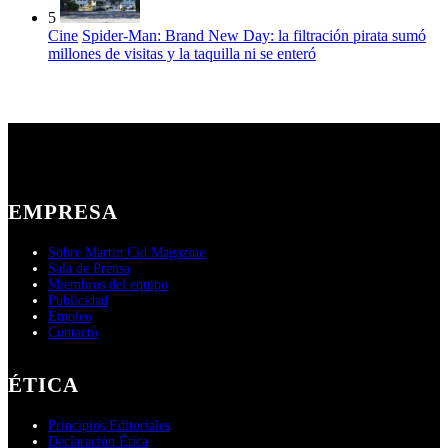
5
Cine
Spider-Man: Brand New Day: la filtración pirata sumó
millones de visitas y la taquilla ni se enteró
EMPRESA
Sobre Martin Cid Magazine
Sala de Prensa
Miembros del equipo
Publicidad
Empleo
Contacto
ÉTICA
Principios Editoriales
Declaración Ética