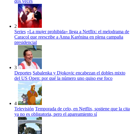
dos veces
2
Series
«La mujer prohibida» llega a Netflix: el melodrama de
Caracol que reescribe a Anna Karénina en plena campaña
presidencial
3
Deportes
Sabalenka y Djokovic encabezan el dobles mixto
del US Open: por qué la número uno quiso ese foco
4
Televisión
Temporada de celo, en Netflix, sostiene que la cita
ya no es obligatoria, pero el apareamiento sí