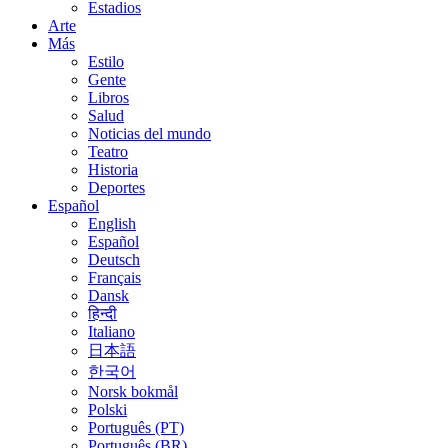
Estadios
Arte
Más
Estilo
Gente
Libros
Salud
Noticias del mundo
Teatro
Historia
Deportes
Español
English
Español
Deutsch
Français
Dansk
हिन्दी
Italiano
日本語
한국어
Norsk bokmål
Polski
Português (PT)
Português (BR)