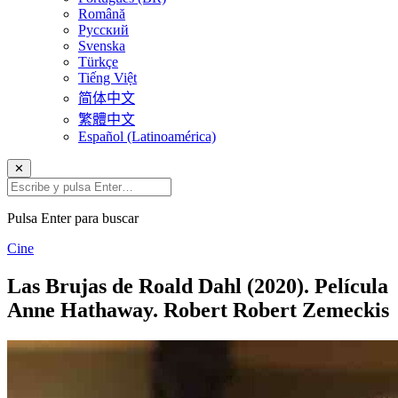
Română
Русский
Svenska
Türkçe
Tiếng Việt
简体中文
繁體中文
Español (Latinoamérica)
✕
Pulsa Enter para buscar
Cine
Las Brujas de Roald Dahl (2020). Película
Anne Hathaway. Robert Robert Zemeckis