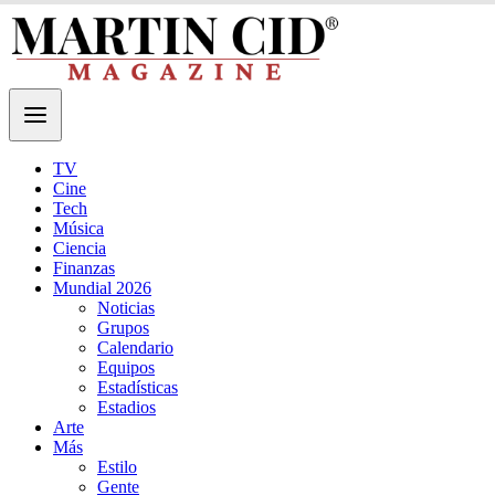
TV
Cine
Tech
Música
Ciencia
Finanzas
Mundial 2026
Noticias
Grupos
Calendario
Equipos
Estadísticas
Estadios
Arte
Más
Estilo
Gente