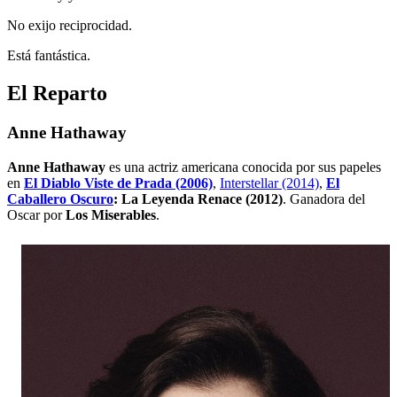
No exijo reciprocidad.
Está fantástica.
El Reparto
Anne Hathaway
Anne Hathaway
es una actriz americana conocida por sus papeles
en
El Diablo Viste de Prada (2006)
,
Interstellar (2014)
,
El
Caballero Oscuro
: La Leyenda Renace (2012)
. Ganadora del
Oscar por
Los Miserables
.