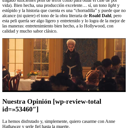
tragado suficientes pelis de terror como para odiar el cine de por
vida). Bien hecha, una producción excelente… sí, un tono
light
y
estúpido y la historia que cuenta es una “chorradilla” y puede que no
alcance (ni quiere) el tono de la obra literaria de
Roald Dahl
, pero
esta peli quería ser algo ligero y entretenido y lo logra de la mejor de
las maneras: entretenimiento bien hecho, a lo Hollywood, con
calidad y mucho sabor clásico.
Nuestra Opinión [wp-review-total
id=»53460″]
La hemos disfrutado y, simplemente, quiero casarme con Anne
Hathaway y serle fiel hasta la muerte.