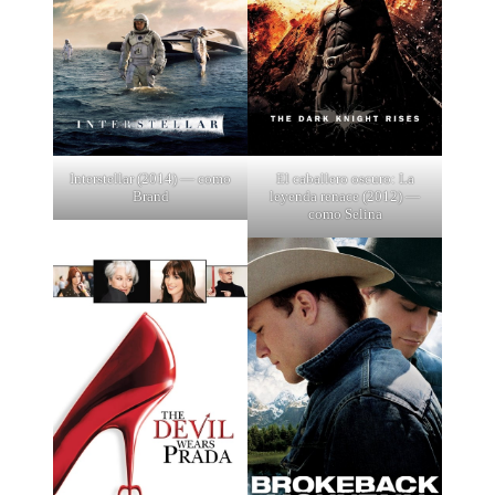
Interstellar (2014) — como
El caballero oscuro: La
Brand
leyenda renace (2012) —
como Selina