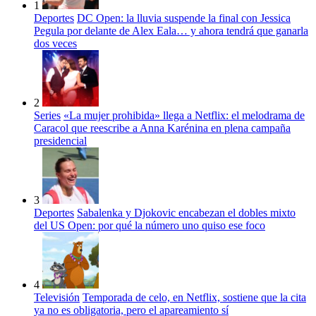
1
Deportes
DC Open: la lluvia suspende la final con Jessica
Pegula por delante de Alex Eala… y ahora tendrá que ganarla
dos veces
2
Series
«La mujer prohibida» llega a Netflix: el melodrama de
Caracol que reescribe a Anna Karénina en plena campaña
presidencial
3
Deportes
Sabalenka y Djokovic encabezan el dobles mixto
del US Open: por qué la número uno quiso ese foco
4
Televisión
Temporada de celo, en Netflix, sostiene que la cita
ya no es obligatoria, pero el apareamiento sí