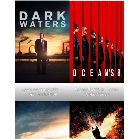
Aguas oscuras (2019) —
Ocean’s 8 (2018) — como
como Sarah Bilott
Daphne Kluger