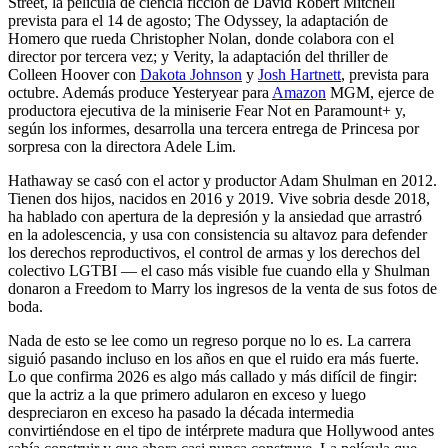
Street, la película de ciencia ficción de David Robert Mitchell
prevista para el 14 de agosto; The Odyssey, la adaptación de
Homero que rueda Christopher Nolan, donde colabora con el
director por tercera vez; y Verity, la adaptación del thriller de
Colleen Hoover con
Dakota Johnson
y
Josh Hartnett
, prevista para
octubre. Además produce Yesteryear para
Amazon
MGM, ejerce de
productora ejecutiva de la miniserie Fear Not en Paramount+ y,
según los informes, desarrolla una tercera entrega de Princesa por
sorpresa con la directora Adele Lim.
Hathaway se casó con el actor y productor Adam Shulman en 2012.
Tienen dos hijos, nacidos en 2016 y 2019. Vive sobria desde 2018,
ha hablado con apertura de la depresión y la ansiedad que arrastró
en la adolescencia, y usa con consistencia su altavoz para defender
los derechos reproductivos, el control de armas y los derechos del
colectivo LGTBI — el caso más visible fue cuando ella y Shulman
donaron a Freedom to Marry los ingresos de la venta de sus fotos de
boda.
Nada de esto se lee como un regreso porque no lo es. La carrera
siguió pasando incluso en los años en que el ruido era más fuerte.
Lo que confirma 2026 es algo más callado y más difícil de fingir:
que la actriz a la que primero adularon en exceso y luego
despreciaron en exceso ha pasado la década intermedia
convirtiéndose en el tipo de intérprete madura que Hollywood antes