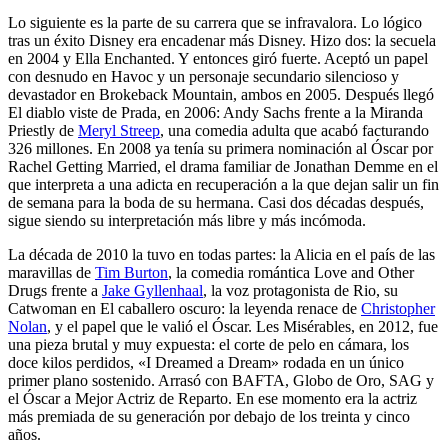
Lo siguiente es la parte de su carrera que se infravalora. Lo lógico
tras un éxito Disney era encadenar más Disney. Hizo dos: la secuela
en 2004 y Ella Enchanted. Y entonces giró fuerte. Aceptó un papel
con desnudo en Havoc y un personaje secundario silencioso y
devastador en Brokeback Mountain, ambos en 2005. Después llegó
El diablo viste de Prada, en 2006: Andy Sachs frente a la Miranda
Priestly de
Meryl Streep
, una comedia adulta que acabó facturando
326 millones. En 2008 ya tenía su primera nominación al Óscar por
Rachel Getting Married, el drama familiar de Jonathan Demme en el
que interpreta a una adicta en recuperación a la que dejan salir un fin
de semana para la boda de su hermana. Casi dos décadas después,
sigue siendo su interpretación más libre y más incómoda.
La década de 2010 la tuvo en todas partes: la Alicia en el país de las
maravillas de
Tim Burton
, la comedia romántica Love and Other
Drugs frente a
Jake Gyllenhaal
, la voz protagonista de Rio, su
Catwoman en El caballero oscuro: la leyenda renace de
Christopher
Nolan
, y el papel que le valió el Óscar. Les Misérables, en 2012, fue
una pieza brutal y muy expuesta: el corte de pelo en cámara, los
doce kilos perdidos, «I Dreamed a Dream» rodada en un único
primer plano sostenido. Arrasó con BAFTA, Globo de Oro, SAG y
el Óscar a Mejor Actriz de Reparto. En ese momento era la actriz
más premiada de su generación por debajo de los treinta y cinco
años.