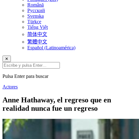
Română
Русский
Svenska
Türkçe
Tiếng Việt
简体中文
繁體中文
Español (Latinoamérica)
✕
Pulsa Enter para buscar
Actores
Anne Hathaway, el regreso que en
realidad nunca fue un regreso