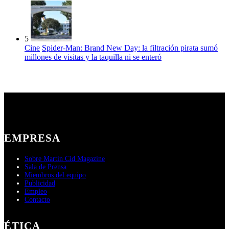
5
Cine
Spider-Man: Brand New Day: la filtración pirata sumó
millones de visitas y la taquilla ni se enteró
EMPRESA
Sobre Martin Cid Magazine
Sala de Prensa
Miembros del equipo
Publicidad
Empleo
Contacto
ÉTICA