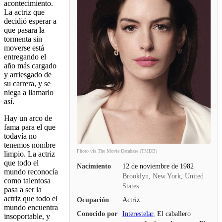
acontecimiento.
La actriz que
decidió esperar a
que pasara la
tormenta sin
moverse está
entregando el
año más cargado
y arriesgado de
su carrera, y se
niega a llamarlo
así.
Hay un arco de
fama para el que
todavía no
tenemos nombre
Photo via The Movie Database (TMDB)
limpio. La actriz
que todo el
Nacimiento
12 de noviembre de 1982
mundo reconocía
Brooklyn, New York, United
como talentosa
States
pasa a ser la
actriz que todo el
Ocupación
Actriz
mundo encuentra
Conocido por
Interestelar
, El caballero
insoportable, y