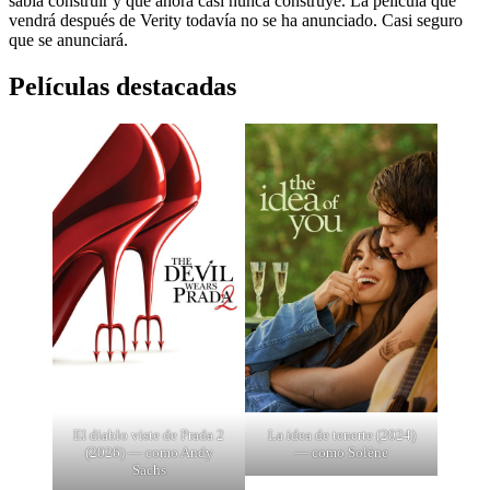
sabía construir y que ahora casi nunca construye. La película que
vendrá después de Verity todavía no se ha anunciado. Casi seguro
que se anunciará.
Películas destacadas
El diablo viste de Prada 2
La idea de tenerte (2024)
(2026) — como Andy
— como Solène
Sachs