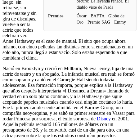
oscuro: La leyenda renace, El
luego, sin
diablo viste de Prada
retirarse, sin
reinventarse y sin
Premios
Óscar · BAFTA · Globo de
gira de disculpas,
Oro · Premio SAG · Emmy
vuelve a ser la
actriz que todos
celebran ver.
Anne Hathaway es el caso de manual. El sitio que ocupa ahora
mismo, con cinco películas tan distintas entre sí encadenadas en un
solo año, nunca llegó a estar vacío. Solo estaba esperando a que
cambiara el clima.
Nació en Brooklyn y creció en Millburn, Nueva Jersey, hija de una
actriz de teatro y un abogado. La infancia musical era real: se formó
como soprano y cantó en el Carnegie Hall siendo todavía
adolescente. Esa formación importa, porque explica a la Hathaway
que años después interpretaría «I Dreamed a Dream» llorando de
verdad en un solo plano continuo, y a la Hathaway que sigue
aceptando papeles musicales cuando casi ningún coetáneo lo haría.
Fue la primera adolescente admitida en el Barrow Group, una
compañía neoyorquina, y se saltó su primer semestre en Vassar para
rodar Princesa por sorpresa, el éxito sorpresa de
Disney
en 2001.
Aquella película recaudó 165 millones de dólares con un
presupuesto de 26, y la convirtió, casi de un día para otro, en una
actriz joven sobre la que los estudios construían proyectos.