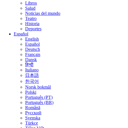
Libros
Salud
Noticias del mundo
Teatro
Historia
Deportes
Español
English
Español
Deutsch
Français
Dansk
हिन्दी
Italiano
日本語
한국어
Norsk bokmål
Polski
Português (PT)
Português (BR)
Română
Русский
Svenska
Türkçe