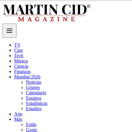
TV
Cine
Tech
Música
Ciencia
Finanzas
Mundial 2026
Noticias
Grupos
Calendario
Equipos
Estadísticas
Estadios
Arte
Más
Estilo
Gente