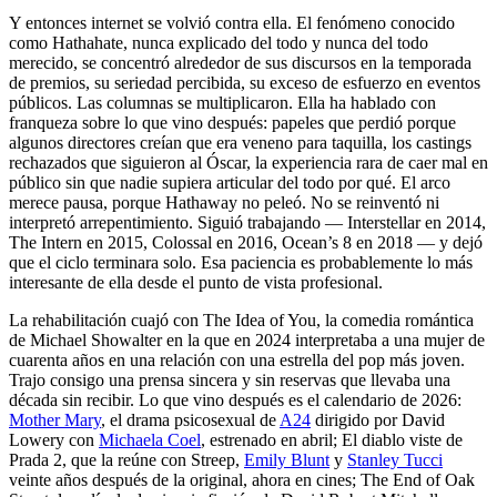
Y entonces internet se volvió contra ella. El fenómeno conocido
como Hathahate, nunca explicado del todo y nunca del todo
merecido, se concentró alrededor de sus discursos en la temporada
de premios, su seriedad percibida, su exceso de esfuerzo en eventos
públicos. Las columnas se multiplicaron. Ella ha hablado con
franqueza sobre lo que vino después: papeles que perdió porque
algunos directores creían que era veneno para taquilla, los castings
rechazados que siguieron al Óscar, la experiencia rara de caer mal en
público sin que nadie supiera articular del todo por qué. El arco
merece pausa, porque Hathaway no peleó. No se reinventó ni
interpretó arrepentimiento. Siguió trabajando — Interstellar en 2014,
The Intern en 2015, Colossal en 2016, Ocean’s 8 en 2018 — y dejó
que el ciclo terminara solo. Esa paciencia es probablemente lo más
interesante de ella desde el punto de vista profesional.
La rehabilitación cuajó con The Idea of You, la comedia romántica
de Michael Showalter en la que en 2024 interpretaba a una mujer de
cuarenta años en una relación con una estrella del pop más joven.
Trajo consigo una prensa sincera y sin reservas que llevaba una
década sin recibir. Lo que vino después es el calendario de 2026:
Mother Mary
, el drama psicosexual de
A24
dirigido por David
Lowery con
Michaela Coel
, estrenado en abril; El diablo viste de
Prada 2, que la reúne con Streep,
Emily Blunt
y
Stanley Tucci
veinte años después de la original, ahora en cines; The End of Oak