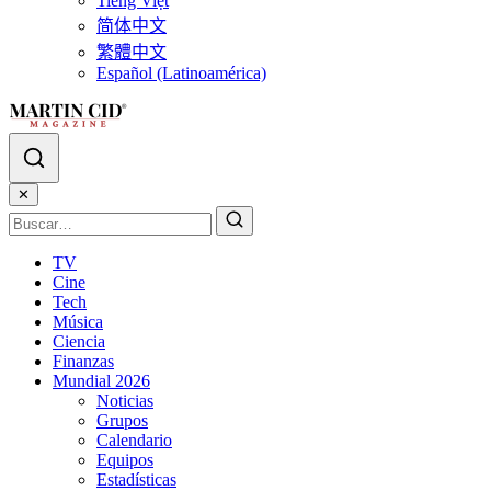
Tiếng Việt
简体中文
繁體中文
Español (Latinoamérica)
✕
TV
Cine
Tech
Música
Ciencia
Finanzas
Mundial 2026
Noticias
Grupos
Calendario
Equipos
Estadísticas