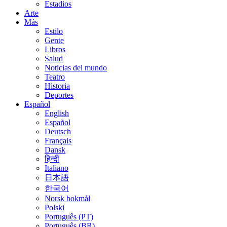
Estadios
Arte
Más
Estilo
Gente
Libros
Salud
Noticias del mundo
Teatro
Historia
Deportes
Español
English
Español
Deutsch
Français
Dansk
हिन्दी
Italiano
日本語
한국어
Norsk bokmål
Polski
Português (PT)
Português (BR)