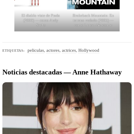
El diablo viste de Prada
Brokeback Mountain: En
(2006) — como Andy
terreno vedado (2005) —
Sachs
como Lureen Newsome
peliculas
,
actores
,
actrices
,
Hollywood
ETIQUETAS:
Noticias destacadas — Anne Hathaway